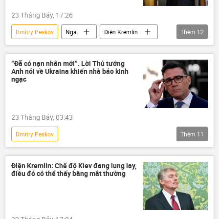
Đan Mạch
khủng bố
23 Tháng Bảy, 17:26
Dmitry Peskov
Nga
Điện Kremlin
Thêm
12
Vladimir Putin
Thế giới
Hoa Kỳ
Moskva
Ukraina
Sergey Lavrov
“Đã có nạn nhân mới”. Lời Thủ tướng
Anh nói về Ukraina khiến nhà báo kinh
Marco Rubio
Bộ Ngoại giao Nga
ngạc
Kiev
Philippines
ASEAN
Chiến dịch quân sự đặc biệt tại Ukraina
23 Tháng Bảy, 03:43
Dmitry Peskov
Thêm
11
Chiến dịch quân sự đặc biệt tại Ukraina
Thế giới
Liên bang Nga
Điện Kremlin: Chế độ Kiev đang lung lay,
điều đó có thể thấy bằng mắt thường
quan hệ quốc tế
Điện Kremlin
Anh
Ukraina
Cuộc khủng hoảng ở Ukraina