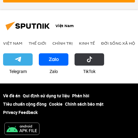
London
Vladimir Putin
Việt Nam
VIỆT NAM
THẾ GIỚI
CHÍNH TRỊ
KINH TẾ
ĐỜI SỐNG XÃ HỘI
Telegram
Zalo
ТikТоk
Về đề án
Qui định sử dụng tư liệu
Phản hồi
Tiêu chuẩn cộng đồng
Cookie
Chính sách bảo mật
Privacy Feedback