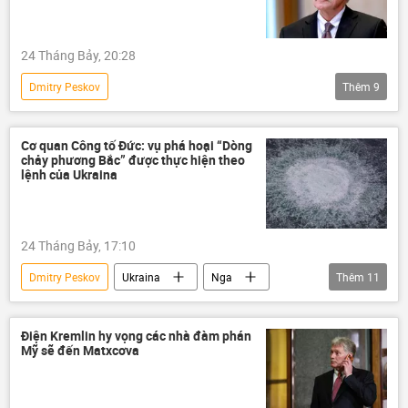
LNR
Donbass
Ukraina
Quân đội Ukraina
24 Tháng Bảy, 20:28
Cuộc khủng hoảng ở Ukraina
Dmitry Peskov
Thêm
9
Chiến dịch quân sự đặc biệt tại Ukraina
Liên bang Nga
Thế giới
Cơ quan Công tố Đức: vụ phá hoại “Dòng
chảy phương Bắc” được thực hiện theo
quan hệ quốc tế
Ukraina
lệnh của Ukraina
Quân đội Ukraina
Cuộc khủng hoảng ở Ukraina
Hoa Kỳ
24 Tháng Bảy, 17:10
Điện Kremlin
Dmitry Peskov
Ukraina
Nga
Thêm
11
Thế giới
xung đột
Chính phủ
Vụ nổ “Dòng chảy phương Bắc”
Điện Kremlin hy vọng các nhà đàm phán
Mỹ sẽ đến Matxcơva
Dòng chảy phương Bắc-2
Đức
Điện Kremlin
Chính trị
Thụy Điển