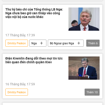
Chiến dịch quân sự đặc biệt tại Ukraina
Nga
Bộ Ngoại giao Nga
Ukraina
Thư ký báo chí của Tổng thống LB Nga:
Nga chưa bao giờ can thiệp vào công
Sergey Lavrov
Alaska
việc nội bộ của nước khác
Cuộc gặp giữa Vladimir Putin và Donald Trump tại Alaska
Vladimir Zelensky
Châu Âu
17 Tháng Bảy, 17:39
Donald Trump
xung đột quân sự
Dmitry Peskov
Nga
Bộ Ngoại giao Nga
Thêm
6
xung đột
Thế giới
Hoa Kỳ
Donald Trump
Trung Quốc
Iran
Bắc Triều Tiên
Điện Kremlin đang dõi theo mọi tin tức
liên quan đến chính quyền Kiev
16 Tháng Bảy, 17:59
Dmitry Peskov
Thêm
10
Chiến dịch quân sự đặc biệt tại Ukraina