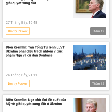
Ukraina
Quân đội Ukraina
Viễn Đông
Nhật Bản
Gripen
giải quyết xung đột
Điện Kremlin
Iran
thương mại
Brussels
phương Tây
27 Tháng Bảy, 16:48
Dmitry Peskov
Thêm
12
Chiến dịch quân sự đặc biệt tại Ukraina
Vladimir Zelensky
Điện Kremlin
Điện Kremlin: Tân Tổng Tư lệnh LLVT
Ukraina phải chịu trách nhiệm vì xúc
Chính trị
Thế giới
Ngừng bắn
phạm Nga và cư dân Donbass
Nga
Hoa Kỳ
xung đột quân sự
xung đột
Quân đội Ukraina
24 Tháng Bảy, 21:11
Ukraina
Dmitry Peskov
Thêm
12
Chiến dịch quân sự đặc biệt tại Ukraina
Thế giới
Nga
Liên bang Nga
Điện Kremlin: Nga chờ đợi đề xuất của
Mỹ về giải quyết xung đột ở Ukraina
Điện Kremlin
Sputnik
DNR