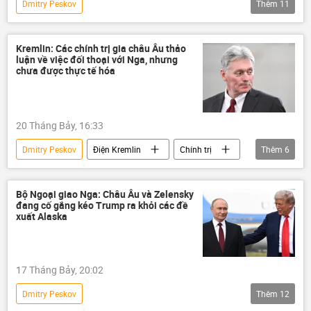
Dmitry Peskov
Thêm
11
Chiến dịch quân sự đặc biệt tại Ukraina
Thế giới
Nga
Liên bang Nga
Kremlin: Các chính trị gia châu Âu thảo
luận về việc đối thoại với Nga, nhưng
Ukraina
Cuộc khủng hoảng ở Ukraina
chưa được thực tế hóa
Điện Kremlin
tuyên bố chung
Andy Burnham
NATO
20 Tháng Bảy, 16:33
phương Tây
Dmitry Peskov
Điện Kremlin
Chính trị
Thêm
6
Thế giới
Nga
Moskva
Hoa Kỳ
Sergey Lavrov
Châu Âu
Bộ Ngoại giao Nga: Châu Âu và Zelensky
đang cố gắng kéo Trump ra khỏi các đề
xuất Alaska
17 Tháng Bảy, 20:02
Dmitry Peskov
Thêm
12