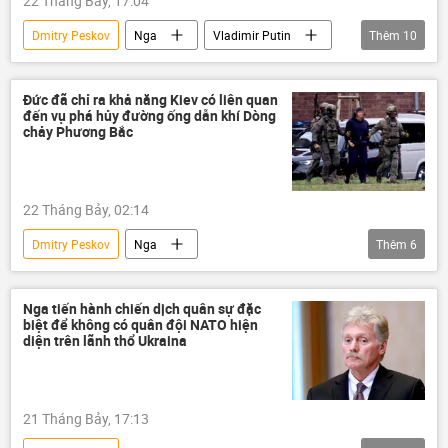
22 Tháng Bảy, 17:04
Andy Burnham
Ireland
Nga
Dmitry Peskov
Nga
Vladimir Putin
Thêm
10
Ukraina
Kiev
Thế giới
EU
Bộ Ngoại giao Nga
Châu Âu
Đức đã chỉ ra khả năng Kiev có liên quan
đến vụ phá hủy đường ống dẫn khí Dòng
G20
Quân đội Nga
chảy Phương Bắc
Vladimir Zelensky
Quân đội Ukraina
22 Tháng Bảy, 02:14
Dmitry Peskov
Nga
Thêm
6
Vụ nổ “Dòng chảy phương Bắc”
Dòng chảy phương Bắc-2
Ukraina
Nga tiến hành chiến dịch quân sự đặc
biệt để không có quân đội NATO hiện
Đức
Thế giới
Kiev
diện trên lãnh thổ Ukraina
21 Tháng Bảy, 17:13