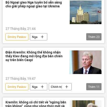
Các biện pháp trừng phạt chống Nga
Iran
Bộ Ngoại giao Nga tuyên bố sẵn sàng
cho giải pháp ngoại giao tại Ukraina
Đức
Điện Kremlin
Biển Caspi
Kazakhstan
27 Tháng Bảy, 21:44
Dmitry Peskov
Nga
Thêm
23
Chiến dịch quân sự đặc biệt tại Ukraina
Bộ Ngoại giao Nga
Thế giới
Điện Kremlin: Không thể không nhận
thấy Kiev đang mở rộng địa bàn chiến
Moskva
Ukraina
sự trên biển Caspi
Maria Zakharova
Alaska
Cuộc khủng hoảng ở Ukraina
27 Tháng Bảy, 19:47
Sergey Lavrov
Marco Rubio
Dmitry Peskov
Nga
Chính trị
Thêm
11
Philippines
Hội nghị thượng đỉnh ASEAN
Thế giới
Biển Caspi
tấn công
ASEAN
Vladimir Putin
Kiev
bị thương
thiệt mạng
Quân sự
EU
Anh
London
Kremlin: không có chi tiết về "ngừng bắn
trên không", cũng như công thức mới về