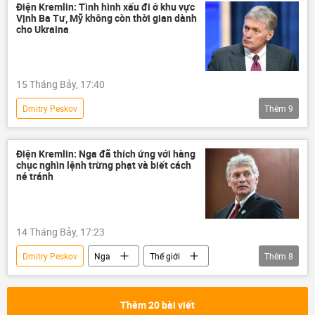
Ukraina
Cuộc khủng hoảng ở Ukraina
Điện Kremlin: Tình hình xấu đi ở khu vực
Vịnh Ba Tư, Mỹ không còn thời gian dành
Nga
Điện Kremlin
Thế giới
cho Ukraina
Hoa Kỳ
xung đột
xung đột quân sự
Xung đột Mỹ-Iran
15 Tháng Bảy, 17:40
Dmitry Peskov
Thêm
9
Chiến dịch quân sự đặc biệt tại Ukraina
Thế giới
Nga
Điện Kremlin
Điện Kremlin: Nga đã thích ứng với hàng
chục nghìn lệnh trừng phạt và biết cách
tuyên bố chung
eo biển Hormuz
né tránh
quan hệ quốc tế
Ukraina
Cuộc khủng hoảng ở Ukraina
14 Tháng Bảy, 17:23
Dmitry Peskov
Nga
Thế giới
Thêm
8
Điện Kremlin
Châu Âu
EU
trừng phạt
Moskva
Anh
Thêm 20 bài viết