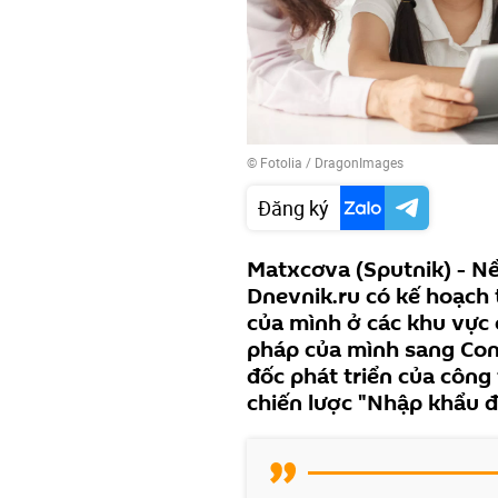
©
Fotolia
/ DragonImages
Đăng ký
Matxcơva (Sputnik) - Nề
Dnevnik.ru có kế hoạch t
của mình ở các khu vực 
pháp của mình sang Con
đốc phát triển của công 
chiến lược "Nhập khẩu đ