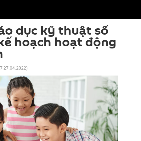
áo dục kỹ thuật số
 kế hoạch hoạt động
m
27 27.04.2022
)