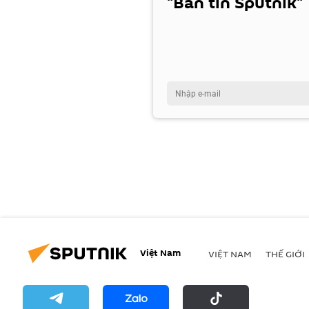
"Bản tin Sputnik"
Việt Nam
VIỆT NAM
THẾ GIỚI