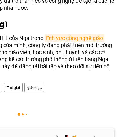
y đã trở thành cơ sở công nghệ để tạo ra các hệ
ấp nhà nước.
gì
CNTT của Nga trong
lĩnh vực công nghệ giáo 
g của mình, công ty đang phát triển môi trường
cho giáo viên, học sinh, phụ huynh và các cơ
áng kể các trường phổ thông ở Liên bang Nga
này để đăng tải bài tập và theo dõi sự tiến bộ
Thế giới
giáo dục