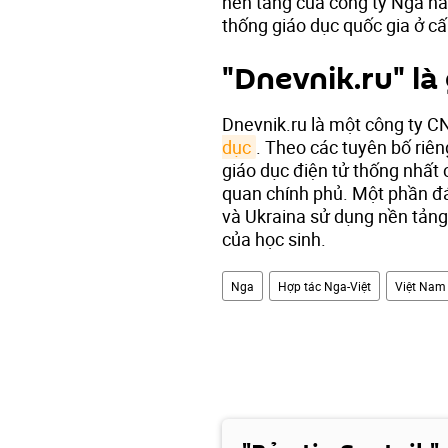
nền tảng của công ty Nga nà
thống giáo dục quốc gia ở c
"Dnevnik.ru" là 
Dnevnik.ru là một công ty 
dục
. Theo các tuyên bố riên
giáo dục điện tử thống nhất 
quan chính phủ. Một phần đ
và Ukraina sử dụng nền tảng 
của học sinh.
Nga
Hợp tác Nga-Việt
Việt Nam