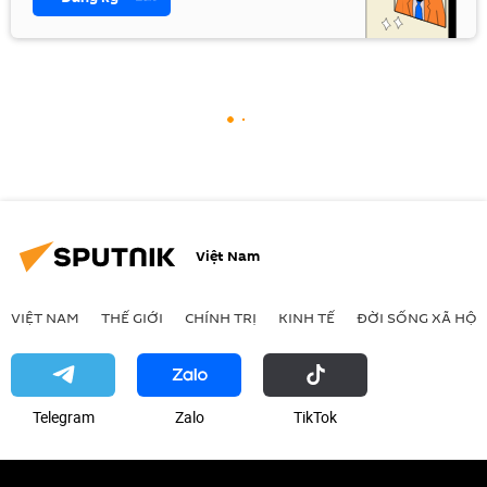
Việt Nam
VIỆT NAM
THẾ GIỚI
CHÍNH TRỊ
KINH TẾ
ĐỜI SỐNG XÃ HỘI
Telegram
Zalo
ТikТоk