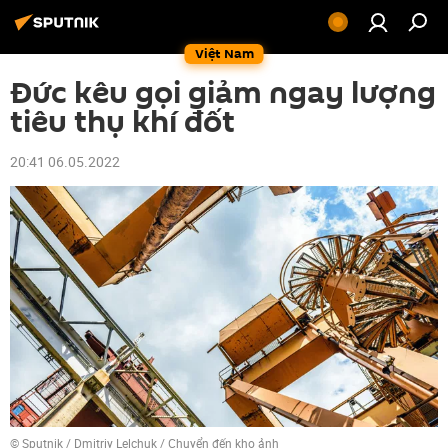
Việt Nam
Đức kêu gọi giảm ngay lượng
tiêu thụ khí đốt
20:41 06.05.2022
© Sputnik / Dmitriy Lelchuk
/
Chuyển đến kho ảnh