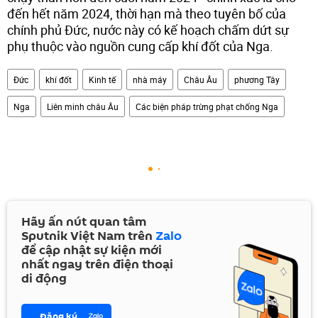
đến hết năm 2024, thời hạn mà theo tuyên bố của
chính phủ Đức, nước này có kế hoạch chấm dứt sự
phụ thuộc vào nguồn cung cấp khí đốt của Nga.
Đức
khí đốt
Kinh tế
nhà máy
Châu Âu
phương Tây
Nga
Liên minh châu Âu
Các biện pháp trừng phạt chống Nga
Hãy ấn nút quan tâm
Sputnik Việt Nam trên
Zalo
để cập nhật sự kiện mới
nhất ngay trên điện thoại
di động
Đăng ký