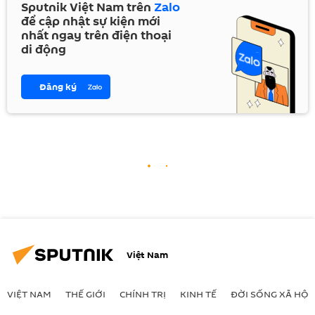
Sputnik Việt Nam trên
Zalo
để cập nhật sự kiện mới
nhất ngay trên điện thoại
di động
Đăng ký
Việt Nam
VIỆT NAM
THẾ GIỚI
CHÍNH TRỊ
KINH TẾ
ĐỜI SỐNG XÃ HỘI