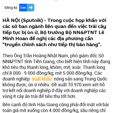
Đăng ký
HÀ NỘI (Sputnik) - Trong cuộc họp khẩn với
các sở ban ngành liên quan đến việc trái cây
tiếp tục bị ùn ứ, Bộ trưởng Bộ NN&PTNT Lê
Minh Hoan đề nghị các địa phương cần
"truyền chính sách như tiếp thị bán hàng".
Theo Ông Trần Hoàng Nhật Nam, phó giám đốc Sở
NN&PTNT tỉnh Tiền Giang, cho biết hiện tỉnh này đang
khó tiêu thụ thanh long, khóm, mít, xoài. Thanh long
chỉ 8.000 - 9.000 đồng/kg, mít 5.000 đồng/kg. Các
doanh nghiệp
xuất khẩu
nông sản sang Trung Quốc
không được, ùn ứ nhiều. Đề xuất Tổ 970 xem xét hỗ
trợ kết nối doanh nghiệp ở đây với doanh nghiệp các
vùng ít cây ăn trái để tiêu thụ tốt hơn.
Bên cạnh đó tình Hậu Giang cũng phải đối mặt với bài
toán giá mít xuống còn 4.000 đồng/kg, sầu riêng chỉ