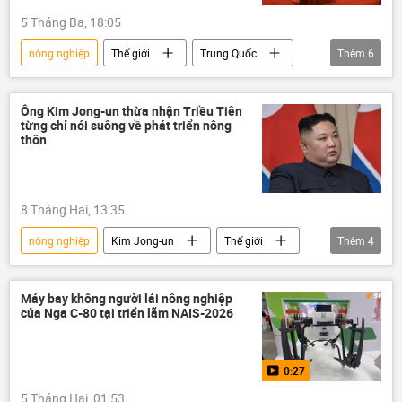
5 Tháng Ba, 18:05
nông nghiệp
Thế giới
Trung Quốc
Thêm
6
Kinh tế
Chính trị
GDP
tăng trưởng kinh tế
lạm phát
Ông Kim Jong-un thừa nhận Triều Tiên
từng chỉ nói suông về phát triển nông
thất nghiệp
thôn
8 Tháng Hai, 13:35
nông nghiệp
Kim Jong-un
Thế giới
Thêm
4
Chính trị
Bắc Triều Tiên
nông thôn
Kinh tế
Máy bay không người lái nông nghiệp
của Nga C-80 tại triển lãm NAIS-2026
0:27
5 Tháng Hai, 01:53