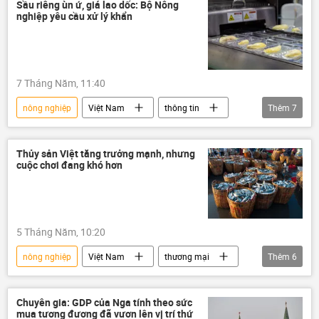
xung đột quân sự
Thế giới
Sầu riêng ùn ứ, giá lao dốc: Bộ Nông
nghiệp yêu cầu xử lý khẩn
Chính trị
dầu mỏ
7 Tháng Năm, 11:40
nông nghiệp
Việt Nam
thông tin
Thêm
7
Bộ Nông nghiệp Việt Nam
nông sản
ngành nông nghiệp
xuất khẩu
Thủy sản Việt tăng trưởng mạnh, nhưng
cuộc chơi đang khó hơn
xuất nhập khẩu
Trung Quốc
sầu riêng
5 Tháng Năm, 10:20
nông nghiệp
Việt Nam
thương mại
Thêm
6
quan hệ thương mại
cuộc chiến thương mại
Hoa Kỳ
Chuyên gia: GDP của Nga tính theo sức
mua tương đương đã vươn lên vị trí thứ