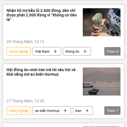
Việt Nam
Indonesia
Malaysia
Myanmar
Thái Lan
Philippines
Nhận hỗ trợ bão lũ 2.600 đồng, dân chỉ
được phát 2.000 đồng vì “không có tiền
Campuchia
lẻ”
Hội nghị thượng đỉnh Nga-ASEAN 2026
Thế giới
Chính trị
Kinh tế
28 Tháng Năm, 10:15
Vladimir Putin
Công nghiệp
nông nghiệp
Việt Nam
thông tin
Thêm
4
hợp tác
Dmitry Peskov
Mưa bão, lũ lụt lịch sử, thiên tai kinh hoàng ở Việt Nam
cơn bão
đền bù
thiệt hại
Hội đồng An ninh Iran trả lời câu hỏi về
khả năng mở eo biển Hormuz
27 Tháng Năm, 15:30
nông nghiệp
eo biển Hormuz
Iran
Thêm
7
Hoa Kỳ
xuất khẩu
xung đột