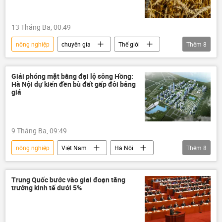
13 Tháng Ba, 00:49
nông nghiệp
chuyên gia
Thế giới
Thêm
8
khí hậu
Quan điểm-Ý kiến
Khoa học
Skolkovo
DNA
Giải phóng mặt bằng đại lộ sông Hồng:
Hà Nội dự kiến đền bù đất gấp đôi bảng
Nga
công nghệ
lúa mì
giá
9 Tháng Ba, 09:49
nông nghiệp
Việt Nam
Hà Nội
Thêm
8
đền bù
dự án
sông Hồng
thông tin
đất
quản lý đất đai
Trung Quốc bước vào giai đoạn tăng
trưởng kinh tế dưới 5%
nhà
Xã hội