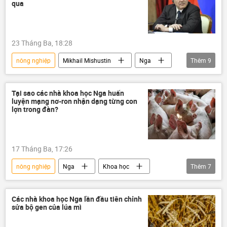
qua
ngành nông nghiệp
lương thực
lương thực thực phẩm
23 Tháng Ba, 18:28
nông nghiệp
Mikhail Mishustin
Nga
Thêm
9
Chính trị
Thế giới
Hợp tác Nga-Việt
Việt Nam
Tại sao các nhà khoa học Nga huấn
luyện mạng nơ-ron nhận dạng từng con
Quốc hội
Phạm Minh Chính
lợn trong đàn?
thương mại
Kinh tế
năng lượng
17 Tháng Ba, 17:26
nông nghiệp
Nga
Khoa học
Thêm
7
Khoa học và công nghệ
Nhà khoa học
con heo
Thế giới
chăn nuôi
Các nhà khoa học Nga lần đầu tiên chỉnh
sửa bộ gen của lúa mì
vật nuôi
động vật