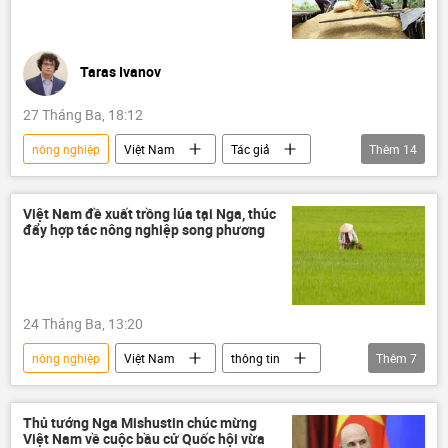
Kinh tế
nhập khẩu
thực phẩm
kênh đào Suez
Qatar
năng lượng
Taras Ivanov
27 Tháng Ba, 18:12
nông nghiệp
Việt Nam
Tác giả
Thêm
14
Quan điểm-Ý kiến
xung đột
Xung đột Mỹ-Iran
Chính trị
Việt Nam đề xuất trồng lúa tại Nga, thúc
đẩy hợp tác nông nghiệp song phương
Kinh tế
eo biển Hormuz
xuất khẩu
gạo
lúa gạo
ngành nông nghiệp
logistics
24 Tháng Ba, 13:20
doanh nghiệp
Thế giới
nông nghiệp
Việt Nam
thông tin
Thêm
7
Kinh doanh
lúa gạo
lúa mì
Bộ Nông nghiệp Việt Nam
Thủ tướng Nga Mishustin chúc mừng
Việt Nam về cuộc bầu cử Quốc hội vừa
Bộ Nông nghiệp Liên bang Nga