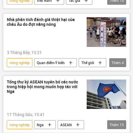
nông nghiệp
Việt Nam
Tác giả
Thêm
15
Quan điểm-Ý kiến
gạo
lúa gạo
lương thực
Hoa Kỳ
Châu Á
Nhà phân tích đánh giá thiệt hại của
châu Âu do đợt nắng nóng
Chính trị
ngoại giao
thương mại
Kinh tế
sản xuất
xuất nhập khẩu
xuất khẩu
thuế
Chính sách
3 Tháng Bảy, 15:21
nông nghiệp
Quan điểm-Ý kiến
Thế giới
Thêm
4
Châu Âu
Kinh tế
nắng nóng
phương Tây
Tổng thư ký ASEAN tuyên bố các nước
trong hiệp hội mong muốn hợp tác với
Nga
17 Tháng Sáu, 15:41
nông nghiệp
Nga
ASEAN
Thêm
15