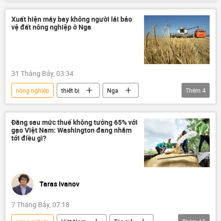
Chính trị
Nguyễn Mạnh Hùng
Kinh doanh
môi trường
Xuất hiện máy bay không người lái bảo
vệ đất nông nghiệp ở Nga
Bắc Ninh
Hà Nội
APEC
Hải Phòng
điều tra
Bộ Nội vụ Việt Nam
Ninh Thuận
31 Tháng Bảy, 03:34
nhà máy điện hạt nhân
nông nghiệp
thiết bị
Nga
Thêm
4
Chính trị
Thế giới
máy bay không người lái
Nông dân
Đằng sau mức thuế không tưởng 65% với
gạo Việt Nam: Washington đang nhắm
tới điều gì?
Taras Ivanov
7 Tháng Bảy, 07:18