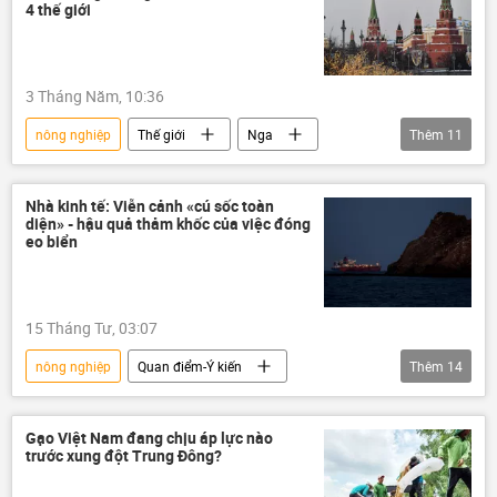
sản xuất
xuất khẩu
4 thế giới
xuất nhập khẩu
3 Tháng Năm, 10:36
nông nghiệp
Thế giới
Nga
Thêm
11
Kinh tế
GDP
BRICS
Chính sách
Ấn Độ
Hoa Kỳ
Nhà kinh tế: Viễn cảnh «cú sốc toàn
diện» - hậu quả thảm khốc của việc đóng
Trung Quốc
Nhóm G7
eo biển
Công nghiệp
năng lượng
sản xuất
15 Tháng Tư, 03:07
nông nghiệp
Quan điểm-Ý kiến
Thêm
14
chuyên gia
Thế giới
Chính trị
Công nghiệp
Châu Á
Châu Âu
Gạo Việt Nam đang chịu áp lực nào
trước xung đột Trung Đông?
khủng hoảng
thương mại