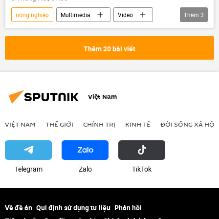
nông nghiệp
Multimedia
Video
Thêm
3
Nga
Thế giới
máy bay không người lái
Thêm 20 bài viết
Việt Nam
VIỆT NAM
THẾ GIỚI
CHÍNH TRỊ
KINH TẾ
ĐỜI SỐNG XÃ HỘI
Telegram
Zalo
ТikТоk
Về đề án
Qui định sử dụng tư liệu
Phản hồi