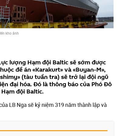
đến kho ảnh
ực lượng Hạm đội Baltic sẽ sớm được
 thuộc đề án «Karakurt» và «Buyan-M»,
imy» (tàu tuần tra) sẽ trở lại đội ngũ
iện đại hóa. Đó là thông báo của Phó Đô
 Hạm đội Baltic.
 của LB Nga sẽ kỷ niệm 319 năm thành lập và