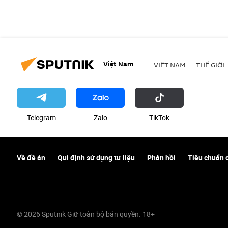
Việt Nam
VIỆT NAM
THẾ GIỚI
Telegram
Zalo
ТikТоk
Về đề án
Qui định sử dụng tư liệu
Phản hồi
Tiêu chuẩn 
© 2026 Sputnik Giữ toàn bộ bản quyền. 18+