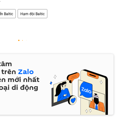
ển Baltic
Hạm đội Baltic
 tâm
 trên
Zalo
ện mới nhất
oại di động