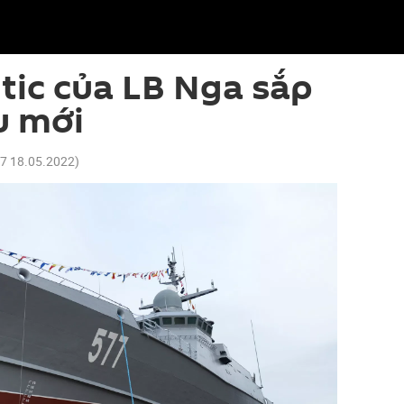
tic của LB Nga sắp
u mới
57 18.05.2022
)