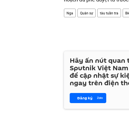
Nga
Quân sự
tàu tuần tra
Bi
Hãy ấn nút quan
Sputnik Việt Nam
để cập nhật sự ki
ngay trên điện th
Đăng ký