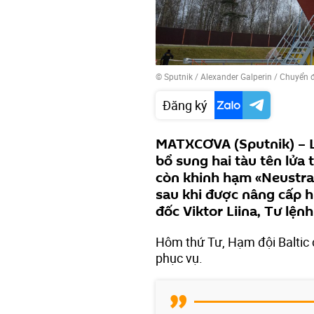
© Sputnik / Alexander Galperin
/
Chuyển 
Đăng ký
MATXCƠVA (Sputnik) – L
bổ sung hai tàu tên lửa
còn khinh hạm «Neustrash
sau khi được nâng cấp h
đốc Viktor Liina, Tư lệnh
Hôm thứ Tư, Hạm đội Baltic
phục vụ.