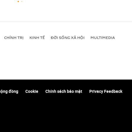
CHÍNH TRỊ
KINH TẾ
ĐỜI SỐNG XÃ HỘI
MULTIMEDIA
cộng đồng
Cookie
Chính sách bảo mật
Privacy Feedback