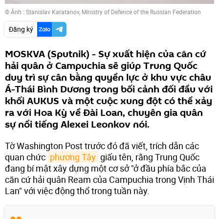
© Ảnh :
Stanislav Karatanov, Ministry of Defence of the Russian Federation
Đăng ký
MOSKVA (Sputnik) - Sự xuất hiện của căn cứ
hải quân ở Campuchia sẽ giúp Trung Quốc
duy trì sự cân bằng quyền lực ở khu vực châu
Á-Thái Bình Dương trong bối cảnh đối đầu với
khối AUKUS và một cuộc xung đột có thể xảy
ra với Hoa Kỳ về Đài Loan, chuyên gia quân
sự nổi tiếng Alexei Leonkov nói.
Tờ Washington Post trước đó đã viết, trích dẫn các
quan chức
phương Tây
giấu tên, rằng Trung Quốc
đang bí mật xây dựng một cơ sở "ở đầu phía bắc của
căn cứ hải quân Ream của Campuchia trong Vịnh Thái
Lan" với việc động thổ trong tuần này.