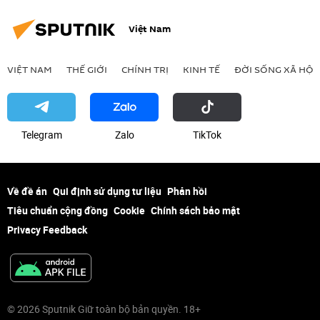
Việt Nam
VIỆT NAM
THẾ GIỚI
CHÍNH TRỊ
KINH TẾ
ĐỜI SỐNG XÃ HỘI
Telegram
Zalo
ТikТоk
Về đề án
Qui định sử dụng tư liệu
Phản hồi
Tiêu chuẩn cộng đồng
Cookie
Chính sách bảo mật
Privacy Feedback
© 2026 Sputnik Giữ toàn bộ bản quyền. 18+