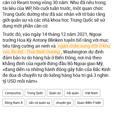
căn cứ Ream trong vòng 30 năm. Như đã nêu trong
tài liệu của WP, hồi cuối tuần trước, một quan chức
Trung Quốc dường như đã xác nhận với tờ báo rằng
giới quân sự và các nhà khoa học Trung Quốc sẽ sử
dụng một phần căn cứ.
Trước đó, vào ngày 14 tháng 12 năm 2021, Ngoại
trưởng Hoa Kỳ Antony Blinken tuyên bố rằng với mục
tiêu tăng cường an ninh và
ngăn chặn xung đột ở khu 
vực Ấn Độ - Thái Bình Dương
, Washington dự định
đảm bảo tự do hàng hải ở Biển Đông, nơi mà theo
khẳng định của người đứng đầu Bộ Ngoại giao Mỹ,
«đang diễn ra những hành động gây hấn của Bắc Kinh
đe dọa di chuyển tự do luồng hàng hóa trị giá 3 nghìn
tỷ USD mỗi năm».
Campuchia
Trung Quốc
Quân sự
hải quân
Việt Nam
Đông Nam Á
căn cứ quân sự
chuyên gia
Quan điểm-Ý kiến