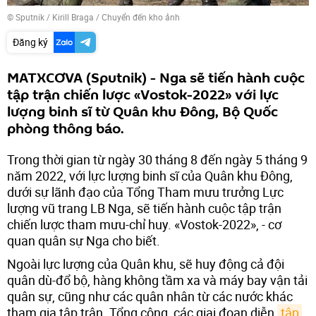
© Sputnik / Kirill Braga
/
Chuyển đến kho ảnh
Đăng ký
MATXCƠVA (Sputnik) - Nga sẽ tiến hành cuộc
tập trận chiến lược «Vostok-2022» với lực
lượng binh sĩ từ Quân khu Đông, Bộ Quốc
phòng thông báo.
Trong thời gian từ ngày 30 tháng 8 đến ngày 5 tháng 9
năm 2022, với lực lượng binh sĩ của Quân khu Đông,
dưới sự lãnh đạo của Tổng Tham mưu trưởng Lực
lượng vũ trang LB Nga, sẽ tiến hành cuộc tập trận
chiến lược tham mưu-chỉ huy. «Vostok-2022», - cơ
quan quân sự Nga cho biết.
Ngoài lực lượng của Quân khu, sẽ huy động cả đội
quân dù-đổ bộ, hàng không tầm xa và máy bay vận tải
quân sự, cũng như các quân nhân từ các nước khác
tham gia tập trận. Tổng cộng, các giai đoạn diễn
tập 