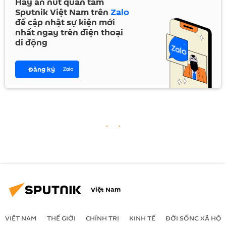
Hãy ấn nút quan tâm
Sputnik Việt Nam trên
Zalo
để cập nhật sự kiện mới
nhất ngay trên điện thoại
di động
Đăng ký
Việt Nam
VIỆT NAM
THẾ GIỚI
CHÍNH TRỊ
KINH TẾ
ĐỜI SỐNG XÃ HỘI