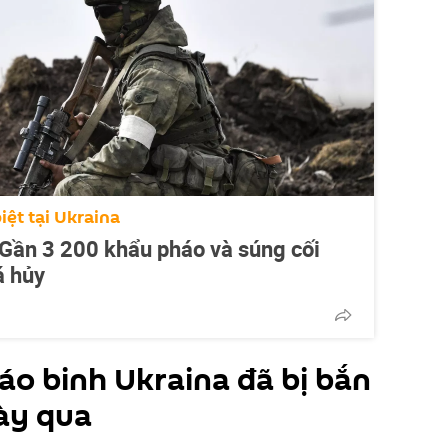
iệt tại Ukraina
Gần 3 200 khẩu pháo và súng cối
á hủy
áo binh Ukraina đã bị bắn
ày qua