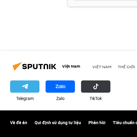
Việt Nam
VIỆT NAM
THẾ GIỚI
Telegram
Zalo
ТikТоk
Về đề án
Qui định sử dụng tư liệu
Phản hồi
Tiêu chuẩn 