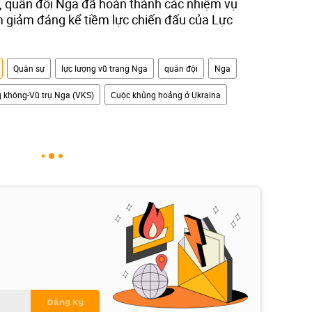
, quân đội Nga đã hoàn thành các nhiệm vụ
àm giảm đáng kể tiềm lực chiến đấu của Lực
Quân sự
lực lượng vũ trang Nga
quân đội
Nga
 không-Vũ trụ Nga (VKS)
Cuộc khủng hoảng ở Ukraina