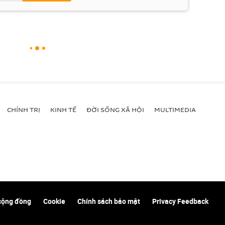
CHÍNH TRỊ
KINH TẾ
ĐỜI SỐNG XÃ HỘI
MULTIMEDIA
cộng đồng
Cookie
Chính sách bảo mật
Privacy Feedback