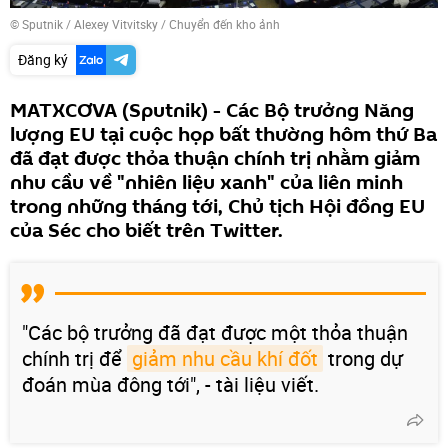
© Sputnik / Alexey Vitvitsky
/
Chuyển đến kho ảnh
Đăng ký
MATXCƠVA (Sputnik) - Các Bộ trưởng Năng
lượng EU tại cuộc họp bất thường hôm thứ Ba
đã đạt được thỏa thuận chính trị nhằm giảm
nhu cầu về "nhiên liệu xanh" của liên minh
trong những tháng tới, Chủ tịch Hội đồng EU
của Séc cho biết trên Twitter.
"Các bộ trưởng đã đạt được một thỏa thuận
chính trị để
giảm nhu cầu khí đốt
trong dự
đoán mùa đông tới", - tài liệu viết.