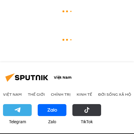
Việt Nam
VIỆT NAM
THẾ GIỚI
CHÍNH TRỊ
KINH TẾ
ĐỜI SỐNG XÃ HỘI
Telegram
Zalo
ТikТоk