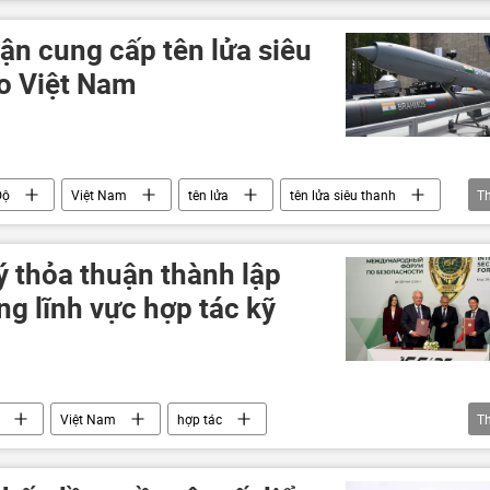
ận cung cấp tên lửa siêu
o Việt Nam
Độ
Việt Nam
tên lửa
tên lửa siêu thanh
T
Quân sự
hợp tác
ý thỏa thuận thành lập
g lĩnh vực hợp tác kỹ
Việt Nam
hợp tác
T
ân sự
quan hệ song phương
Hội đồng An ninh Nga
ga-Việt