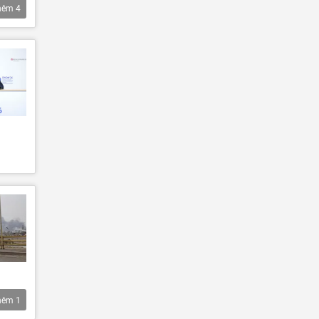
hêm
4
hêm
1