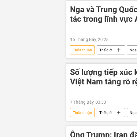
Nga và Trung Quốc
tác trong lĩnh vực 
16 Tháng Bảy, 20:25
Thỏa thuận
Thế giới
Nga
trí tuệ nhân tạo
Số lượng tiếp xúc 
Việt Nam tăng rõ r
7 Tháng Bảy, 03:33
Thỏa thuận
Thế giới
Nga
quan hệ song phương
quan h
Ông Trump: Iran đ