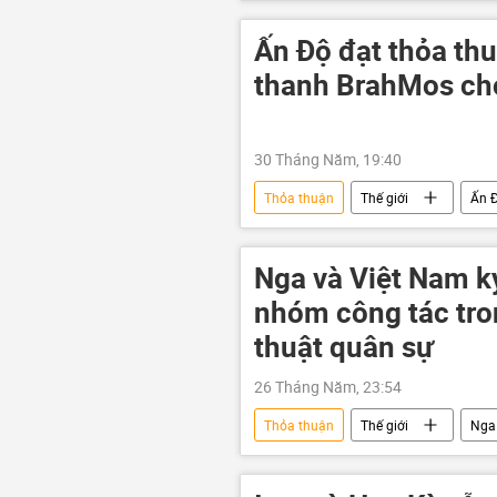
chuyên gia
Ấn Độ đạt thỏa thu
thanh BrahMos ch
30 Tháng Năm, 19:40
Thỏa thuận
Thế giới
Ấn 
BrahMos
Singapore
Nga và Việt Nam k
nhóm công tác tron
thuật quân sự
26 Tháng Năm, 23:54
Thỏa thuận
Thế giới
Nga
hợp tác quân sự-kỹ thuật
Qu
Lương Tam Quang
Hợp tác N