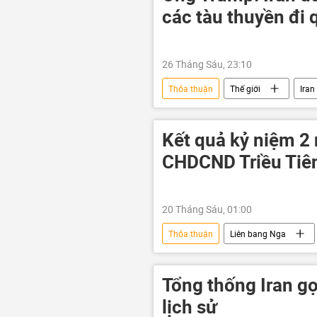
các tàu thuyền đi
26 Tháng Sáu, 23:10
Thỏa thuận
Thế giới
Iran
máy bay không người lái
Kết quả kỷ niệm 2
CHDCND Triều Tiê
20 Tháng Sáu, 01:00
Thỏa thuận
Liên bang Nga
quan hệ quốc tế
hợp tác
Tổng thống Iran gọ
lịch sử