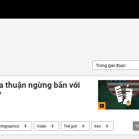
Trong giai đoạn
a thuận ngừng bắn với
?
nfographics
Video
Thế giới
Iran
T