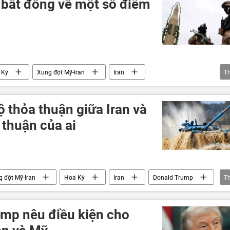
n bất đồng về một số điểm
 Kỳ
Xung đột Mỹ-Iran
Iran
T
thuận hòa bình
Donald Trump
Chính trị
ộ thỏa thuận giữa Iran và
 thuận của ai
 đột Mỹ-Iran
Hoa Kỳ
Iran
Donald Trump
T
mp nêu điều kiện cho