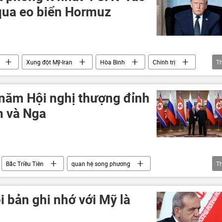
 qua eo biển Hormuz
Xung đột Mỹ-Iran
Hòa Bình
Chính trị
T
 năm Hội nghị thượng đỉnh
n và Nga
Bắc Triều Tiên
quan hệ song phương
T
Thế giới
Vladimir Putin
Kim Jong-un
i bản ghi nhớ với Mỹ là