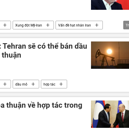
Xung đột Mỹ-Iran
Vấn đề hạt nhân Iran
T
: Tehran sẽ có thể bán dầu
a thuận
dầu mỏ
hợp tác
a thuận về hợp tác trong