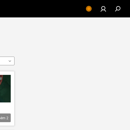
hêm
2