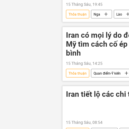
15 Tháng Sáu, 19:45
Thỏa thuận
Nga
Lào
Thế giới
Hội nghị thượng đỉ
Iran có mọi lý do đ
Mỹ tìm cách cố ép
bình
15 Tháng Sáu, 14:25
Thỏa thuận
Quan điểm-Ý kiến
Chính trị
xung đột
Iran tiết lộ các ch
15 Tháng Sáu, 08:54