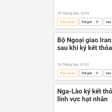
18 Tháng Sáu, 18:43
Thỏa thuận
Thế giới
Iran
Hoa Kỳ
Bộ Ngoại giao Iran
sau khi ký kết thỏ
16 Tháng Sáu, 01:03
Thỏa thuận
Thế giới
Iran
Nga-Lào ký kết thỏ
lĩnh vực hạt nhân