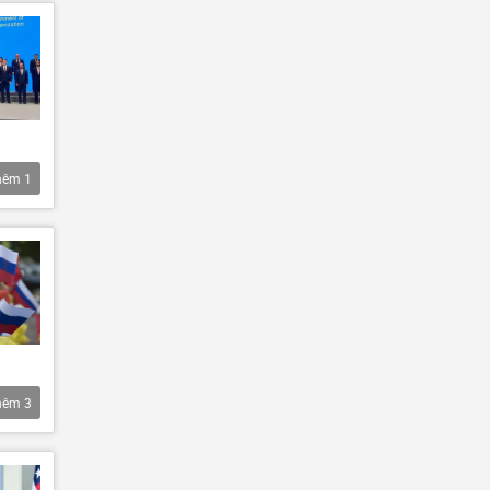
hêm
1
hêm
3