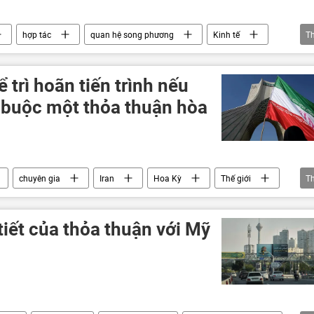
hợp tác
quan hệ song phương
Kinh tế
T
nh Nga-ASEAN 2026
ể trì hoãn tiến trình nếu
 buộc một thỏa thuận hòa
chuyên gia
Iran
Hoa Kỳ
Thế giới
T
i tiết của thỏa thuận với Mỹ