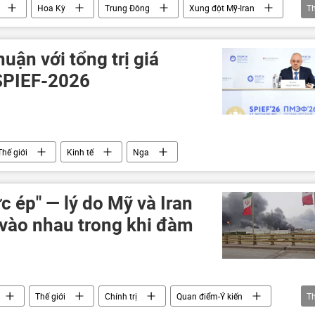
Hoa Kỳ
Trung Đông
Xung đột Mỹ-Iran
T
an
eo biển Hormuz
đàm phán
uận với tổng trị giá
 SPIEF-2026
Thế giới
Kinh tế
Nga
 ép" — lý do Mỹ và Iran
 vào nhau trong khi đàm
Thế giới
Chính trị
Quan điểm-Ý kiến
T