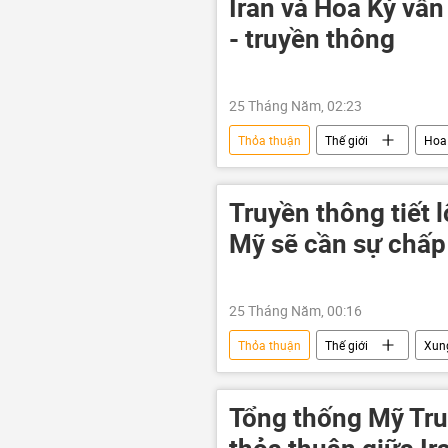
Iran và Hoa Kỳ vẫ
- truyền thông
25 Tháng Năm, 02:23
Thỏa thuận
Thế giới
Hoa
thỏa thuận ngừng bắn
thỏa 
Truyền thông tiết l
Mỹ sẽ cần sự chấp
25 Tháng Năm, 00:16
Thỏa thuận
Thế giới
Xung
Washington
Tehran
Tổng thống Mỹ Tru