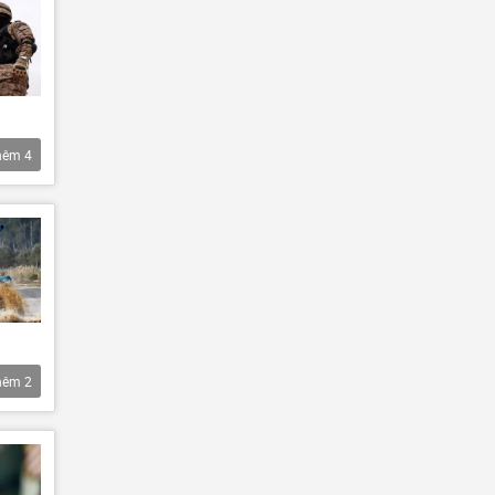
hêm
4
hêm
2