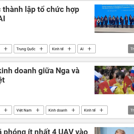
 thành lập tổ chức hợp
AI
Trung Quốc
Kinh tế
AI
T
kinh doanh giữa Nga và
ệt
Việt Nam
Kinh doanh
Kinh tế
T
ệ quốc tế
chiến lược phát triển kinh tế
ã phóng ít nhất 4 UAV vào