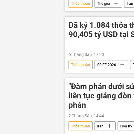
Thỏa thuận
Thế giới
Iran
Leo thang căng thẳng giữa Israel và Ir
vũ khí hạt nhân
Đã ký 1.084 thỏa th
90,405 tỷ USD tại
6 Tháng Sáu, 17:20
Thỏa thuận
SPIEF 2026
"Đàm phán dưới sức
liên tục giáng đòn
phán
2 Tháng Sáu, 14:44
Thỏa thuận
Iran
Hoa Kỳ