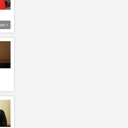
hêm
1