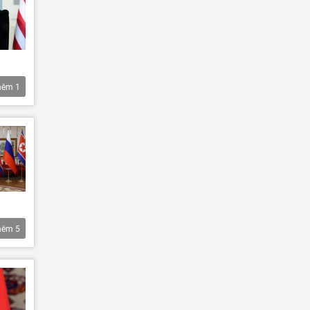
hêm
1
hêm
5