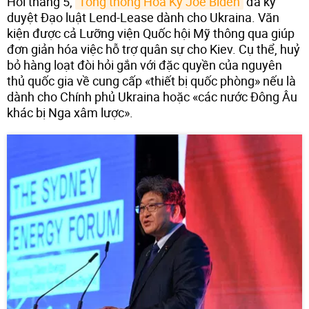
Hồi tháng 5,
Tổng thống Hoa Kỳ Joe Biden
đã ký
duyệt Đạo luật Lend-Lease dành cho Ukraina. Văn
kiện được cả Lưỡng viện Quốc hội Mỹ thông qua giúp
đơn giản hóa việc hỗ trợ quân sự cho Kiev. Cụ thể, huỷ
bỏ hàng loạt đòi hỏi gắn với đặc quyền của nguyên
thủ quốc gia về cung cấp «thiết bị quốc phòng» nếu là
dành cho Chính phủ Ukraina hoặc «các nước Đông Âu
khác bị Nga xâm lược».