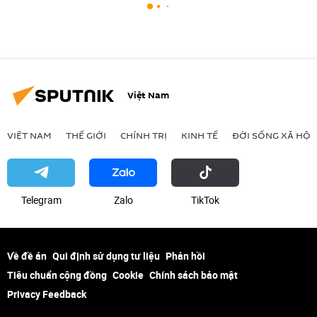
Việt Nam
VIỆT NAM
THẾ GIỚI
CHÍNH TRỊ
KINH TẾ
ĐỜI SỐNG XÃ HỘI
Telegram
Zalo
ТikТоk
Về đề án
Qui định sử dụng tư liệu
Phản hồi
Tiêu chuẩn cộng đồng
Cookie
Chính sách bảo mật
Privacy Feedback