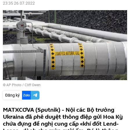
23:35 26.07.2022
© AP Photo / Cliff Owen
Đăng ký
MATXCƠVA (Sputnik) - Nội các Bộ trưởng
Ukraina đã phê duyệt thông điệp gửi Hoa Kỳ
chứa đựng đề nghị cung cấp «khí đốt Lend-