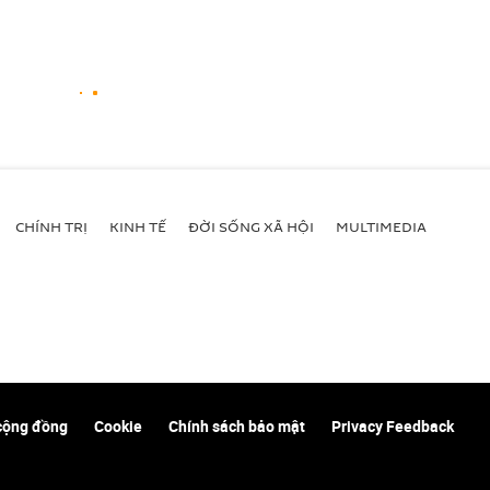
CHÍNH TRỊ
KINH TẾ
ĐỜI SỐNG XÃ HỘI
MULTIMEDIA
cộng đồng
Cookie
Chính sách bảo mật
Privacy Feedback