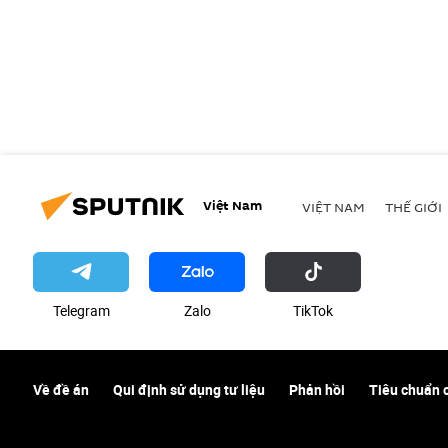
Việt Nam
VIỆT NAM
THẾ GIỚI
Telegram
Zalo
ТikТоk
Về đề án
Qui định sử dụng tư liệu
Phản hồi
Tiêu chuẩn 