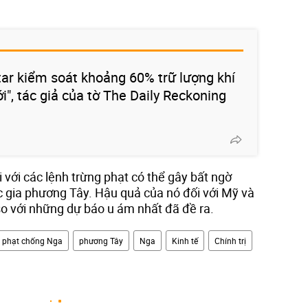
atar kiểm soát khoảng 60% trữ lượng khí
ới", tác giả của tờ The Daily Reckoning
với các lệnh trừng phạt có thể gây bất ngờ
c gia phương Tây. Hậu quả của nó đối với Mỹ và
so với những dự báo u ám nhất đã đề ra.
g phạt chống Nga
phương Tây
Nga
Kinh tế
Chính trị