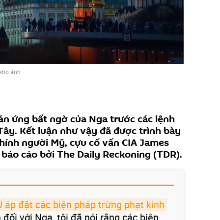
kho ảnh
hản ứng bất ngờ của Nga trước các lệnh
ây. Kết luận như vậy đã được trình bày
chính người Mỹ, cựu cố vấn CIA James
 báo cáo bởi The Daily Reckoning (TDR).
 áp đặt các biện pháp trừng phạt kinh 
 đối với Nga, tôi đã nói rằng các biện