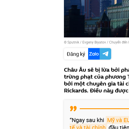
© Sputnik / Evgeny Biyatov
/
Chuyển đến 
Đăng ký
Châu Âu sẽ bị lừa bởi p
trừng phạt của phương T
bởi một chuyên gia tài 
Rickards. Điều này được
“Ngay sau khi
Mỹ và EU
tế và tài chính
đầu tiên