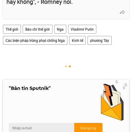
hay không", - Romney nói.
Thế giới
Báo chí thế giới
Nga
Vladimir Putin
Các biện pháp trừng phạt chống Nga
Kinh tế
phương Tây
"Bản tin Sputnik"