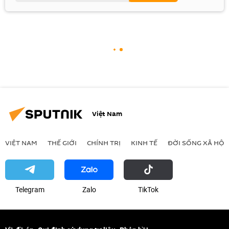
Việt Nam
VIỆT NAM
THẾ GIỚI
CHÍNH TRỊ
KINH TẾ
ĐỜI SỐNG XÃ HỘI
Telegram
Zalo
ТikТоk