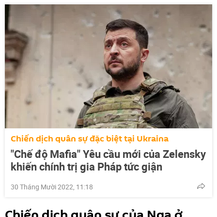
Chiến dịch quân sự đặc biệt tại Ukraina
"Chế độ Mafia" Yêu cầu mới của Zelensky
khiến chính trị gia Pháp tức giận
30 Tháng Mười 2022, 11:18
Chiến dịch quân sự của Nga ở