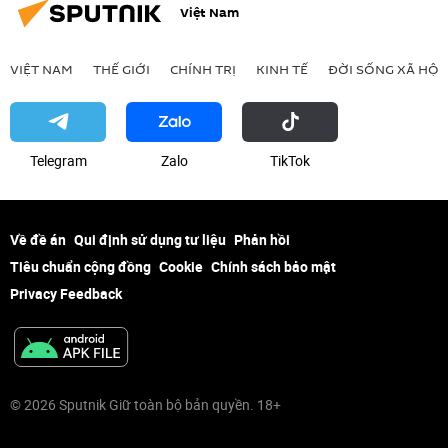
Việt Nam
VIỆT NAM
THẾ GIỚI
CHÍNH TRỊ
KINH TẾ
ĐỜI SỐNG XÃ HỘI
Telegram
Zalo
ТikТоk
Về đề án
Qui định sử dụng tư liệu
Phản hồi
Tiêu chuẩn cộng đồng
Cookie
Chính sách bảo mật
Privacy Feedback
© 2026 Sputnik Giữ toàn bộ bản quyền. 18+