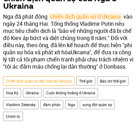
Ukraina
Nga đã phát động
chiến dịch quân sự ở Ukraina
vào
ngày 24 tháng Hai. Tổng thống Vladimir Putin nêu
mục tiêu chiến dịch là "bảo vệ những người đã bị chế
độ Kiev áp bứct và diệt chủng trong 8 năm." Đối với
điều này, theo ông, đã lên kế hoạch để thực hiện "phi
quân sự hóa và phát xít hóaUkraina", để đưa ra công
lý tất cả tội phạm chiến tranh phải chịu trách nhiệm vì
"tội ác đẫm máu chống lại dân thường" ở Donbass.
Chiến dịch quân sự đặc biệt tại Ukraina
Thế giới
Báo chí thế giới
Hoa Kỳ
Ukraina
Cuộc khủng hoảng ở Ukraina
Vladimir Zelensky
đàm phán
Nga
xung đột quân sự
Chính trị