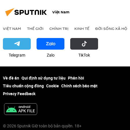
Việt Nam
VIỆT NAM
THẾ GIỚI
CHÍNH TRỊ
KINH TẾ
ĐỜI SỐNG XÃ HỘI
Telegram
Zalo
ТikТоk
Về đề án
Qui định sử dụng tư liệu
Phản hồi
Tiêu chuẩn cộng đồng
Cookie
Chính sách bảo mật
Privacy Feedback
© 2026 Sputnik Giữ toàn bộ bản quyền. 18+