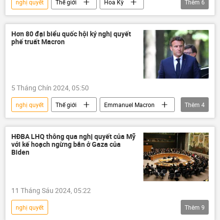
nghị quyết
Thế giới
Hoa Kỳ
Thêm
6
Israel
Vòng xoáy căng thẳng mới ở Trung Đông
Hơn 80 đại biểu quốc hội ký nghị quyết
phế truất Macron
Trung Đông
Quân sự
Thượng viện Mỹ
bán vũ khí
5 Tháng Chín 2024, 05:50
nghị quyết
Thế giới
Emmanuel Macron
Thêm
4
bầu cử
Pháp
Quốc hội
Chính phủ
HĐBA LHQ thông qua nghị quyết của Mỹ
với kế hoạch ngừng bắn ở Gaza của
Biden
11 Tháng Sáu 2024, 05:22
nghị quyết
Thêm
9