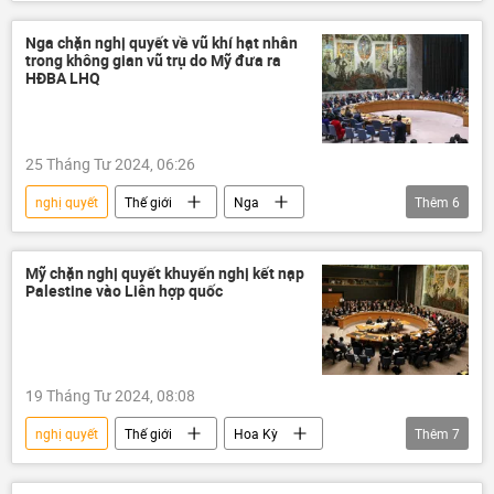
Vòng xoáy căng thẳng mới ở Trung Đông
Thế giới
Gaza
Israel
Nga chặn nghị quyết về vũ khí hạt nhân
trong không gian vũ trụ do Mỹ đưa ra
Hội đồng Bảo an LHQ
Joe Biden
HĐBA LHQ
Hoa Kỳ
Palestine
Ngừng bắn
25 Tháng Tư 2024, 06:26
nghị quyết
Thế giới
Nga
Thêm
6
Hội đồng Bảo an LHQ
Hoa Kỳ
vũ trụ
vũ khí hạt nhân
Quân sự
Mỹ chặn nghị quyết khuyến nghị kết nạp
Palestine vào Liên hợp quốc
Trung Quốc
19 Tháng Tư 2024, 08:08
nghị quyết
Thế giới
Hoa Kỳ
Thêm
7
Palestine
Liên Hợp Quốc
Nga