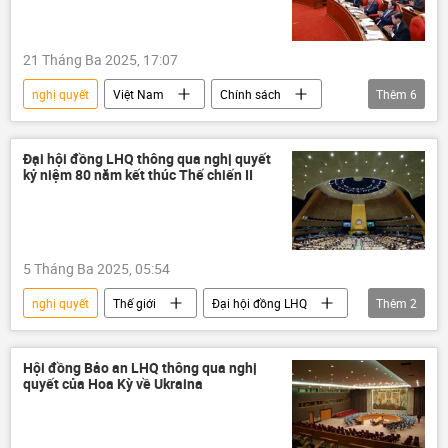
21 Tháng Ba 2025, 17:07
nghị quyết
Việt Nam
Chính sách
Thêm
6
Bộ Chính Trị VN
Trưởng Ban Tổ chức Trung ương
hội nghị
Đại hội đồng LHQ thông qua nghị quyết
kỷ niệm 80 năm kết thúc Thế chiến II
Trung ương
Ban Chấp hành Trung ương Đảng
đề án
5 Tháng Ba 2025, 05:54
nghị quyết
Thế giới
Đại hội đồng LHQ
Thêm
2
Nga
Thế chiến II
Hội đồng Bảo an LHQ thông qua nghị
quyết của Hoa Kỳ về Ukraina