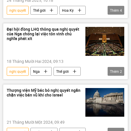
24 Tháng Hai 2025, 10:18
nghị quyết
Thế giới
Hoa Kỳ
Thêm
4
Hội đồng Bảo an LHQ
Ukraina
phương Tây
Đại hội đồng LHQ thông qua nghị quyết
của Nga chống lại việc tôn vinh chủ
Chiến dịch quân sự đặc biệt tại Ukraina
nghĩa phát xít
18 Tháng Mười Hai 2024, 09:13
nghị quyết
Nga
Thế giới
Thêm
2
Đại hội đồng LHQ
Đức Quốc xã
Thượng viện Mỹ bác bỏ nghị quyết ngăn
chặn việc bán vũ khí cho Israel
21 Tháng Mười Một 2024, 09:49