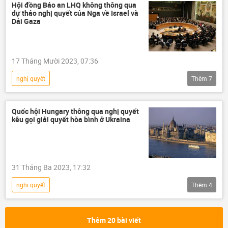
Hội đồng Bảo an LHQ
HAMAS
Hội đồng Bảo an LHQ không thông qua
dự thảo nghị quyết của Nga về Israel và
Israel
Dải Gaza
Vòng xoáy căng thẳng mới ở Trung Đông
17 Tháng Mười 2023, 07:36
nghị quyết
Thêm
7
Vòng xoáy căng thẳng mới ở Trung Đông
Israel
Palestine
Gaza
Quốc hội Hungary thông qua nghị quyết
kêu gọi giải quyết hòa bình ở Ukraina
Nga
Hội đồng Bảo an LHQ
Thế giới
31 Tháng Ba 2023, 17:32
nghị quyết
Thêm
4
Chiến dịch quân sự đặc biệt tại Ukraina
Cuộc khủng hoảng ở Ukraina
Ukraina
Thêm 20 bài viết