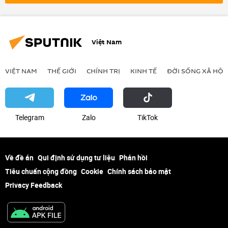
Hungary
Quân sự
Việt Nam
VIỆT NAM
THẾ GIỚI
CHÍNH TRỊ
KINH TẾ
ĐỜI SỐNG XÃ HỘI
Telegram
Zalo
ТikТоk
Về đề án
Qui định sử dụng tư liệu
Phản hồi
Tiêu chuẩn cộng đồng
Cookie
Chính sách bảo mật
Privacy Feedback