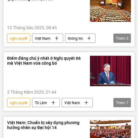
12 Tháng Sáu 2025, 08:45
nghị quyết
Việt Nam
thông tin
Thêm
5
Quốc hội
Pháp luật
Chính sách
sáp nhập
bộ máy
Điểm đáng chú ý nhất ở Nghị quyết 66
mà Việt Nam vừa công bố
2 Tháng Năm 2025, 21:44
nghị quyết
Tô Lâm
Việt Nam
Thêm
7
Pháp luật
Bộ Chính Trị VN
thông tin
Đảng Cộng sản Việt Nam
Việt Nam: Chuẩn bị xây dựng phương
hướng nhân sự Đại hội 14
Chính trị
Chính phủ
Kinh tế