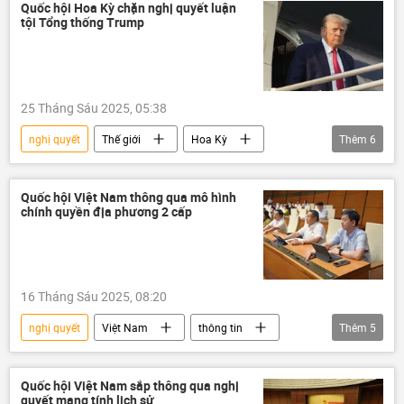
Pháp luật
Quốc hội
Quốc hội Hoa Kỳ chặn nghị quyết luận
tội Tổng thống Trump
25 Tháng Sáu 2025, 05:38
nghị quyết
Thế giới
Hoa Kỳ
Thêm
6
Donald Trump
Quốc hội Mỹ
Iran
Leo thang căng thẳng giữa Israel và Iran
Quốc hội Việt Nam thông qua mô hình
chính quyền địa phương 2 cấp
Israel
Vấn đề hạt nhân
16 Tháng Sáu 2025, 08:20
nghị quyết
Việt Nam
thông tin
Thêm
5
Quốc hội
Pháp luật
Chính phủ
Chính sách
họp
Quốc hội Việt Nam sắp thông qua nghị
quyết mang tính lịch sử