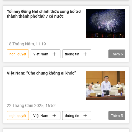
Xung đột Mỹ-Iran
Hoa Kỳ
Hạ Viện Mỹ
Donald Trump
Tối nay Đồng Nai chính thức công bố trở
thành thành phố thứ 7 cả nước
Trung Đông
18 Tháng Năm, 11:19
nghị quyết
Việt Nam
thông tin
Thêm
6
Đồng Nai
Quốc hội
Kinh tế
chiến lược phát triển kinh tế
Chính trị
Việt Nam: “Cha chung không ai khóc”
Bộ Chính Trị VN
22 Tháng Chín 2025, 15:52
nghị quyết
Việt Nam
thông tin
Thêm
5
Xã hội
Chính trị
luật