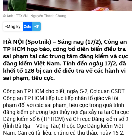
© Ảnh : TTXVN - Nguyễn Thành Chung
Đăng ký
HÀ NỘI (Sputnik) – Sáng nay (17/2), Công an
TP HCM họp báo, công bố diễn biến điều tra
sai phạm tại các trung tâm đăng kiểm và cục
đăng kiểm Việt Nam. Tính đến ngày 17/2, đã
khởi tố 128 bị can để điều tra về các hành vi
sai phạm, tiêu cực.
Công an TP HCM cho biết, ngày 5-2, Cơ quan CSĐT
Công an TP HCM tiếp tục tiếp nhận tố giác về tội
phạm đối với các sai phạm, tiêu cực trong quá trình
đăng kiểm phương tiện thủy nội địa xảy ra tại Chi cục
Đăng kiểm số 6 (TP HCM) và Chi cục Đăng kiểm số 9
(tỉnh Bà Rịa – Vũng Tàu) thuộc Cục Đăng kiểm Việt
Nam. Căn cứ tài liệu, chứng cứ thu thập, ngày 16-2,