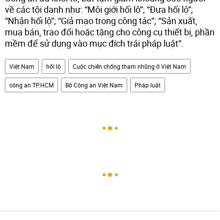
về các tội danh như: “Môi giới hối lộ”; “Đưa hối lộ”;
“Nhận hối lộ”; “Giả mạo trong công tác”; “Sản xuất,
mua bán, trao đổi hoặc tặng cho công cụ thiết bị, phần
mềm để sử dụng vào mục đích trái pháp luật”.
Việt Nam
hối lộ
Сuộc chiến chống tham nhũng ở Việt Nam
công an TP.HCM
Bộ Công an Việt Nam
Pháp luật