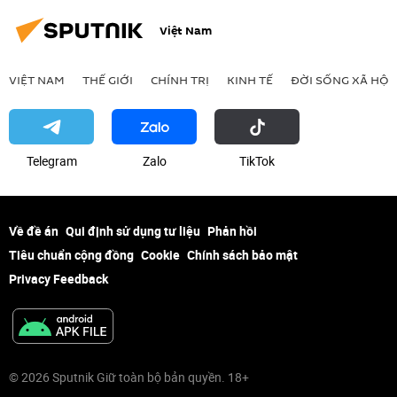
Việt Nam
VIỆT NAM
THẾ GIỚI
CHÍNH TRỊ
KINH TẾ
ĐỜI SỐNG XÃ HỘI
Telegram
Zalo
ТikТоk
Về đề án
Qui định sử dụng tư liệu
Phản hồi
Tiêu chuẩn cộng đồng
Cookie
Chính sách bảo mật
Privacy Feedback
© 2026 Sputnik Giữ toàn bộ bản quyền. 18+