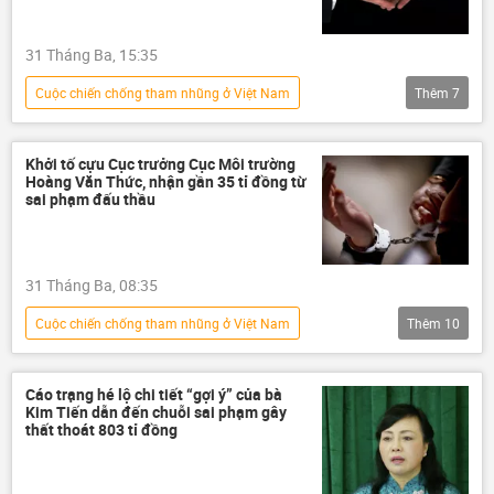
31 Tháng Ba, 15:35
Сuộc chiến chống tham nhũng ở Việt Nam
Thêm
7
Việt Nam
thông tin
tham nhũng
Tham ô tài sản
tham ô
vi phạm
Khởi tố cựu Cục trưởng Cục Môi trường
Hoàng Văn Thức, nhận gần 35 tỉ đồng từ
Pháp luật
sai phạm đấu thầu
31 Tháng Ba, 08:35
Сuộc chiến chống tham nhũng ở Việt Nam
Thêm
10
Việt Nam
thông tin
môi trường
sinh thái-môi trường
Cáo trạng hé lộ chi tiết “gợi ý” của bà
Kim Tiến dẫn đến chuỗi sai phạm gây
Bộ Tài nguyên và Môi trường
thất thoát 803 tỉ đồng
tham nhũng vặt
tham nhũng
Tham ô tài sản
tham ô