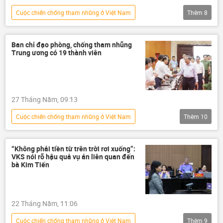
Сuộc chiến chống tham nhũng ở Việt Nam
Thêm
8
Việt Nam
tham nhũng vặt
tham nhũng
Tham ô tài sản
Ban chỉ đạo phòng, chống tham nhũng
Trung ương có 19 thành viên
tham ô
Bộ Công an Việt Nam
Bộ Tư pháp
Kinh tế
27 Tháng Năm, 09:13
Сuộc chiến chống tham nhũng ở Việt Nam
Thêm
10
Việt Nam
thông tin
Tô Lâm
Chính trị
Bộ Chính Trị VN
“Không phải tiền từ trên trời rơi xuống”:
VKS nói rõ hậu quả vụ án liên quan đến
tham nhũng vặt
tham nhũng
bà Kim Tiến
Tham ô tài sản
tham ô
Đảng Cộng sản Việt Nam
22 Tháng Năm, 11:06
Сuộc chiến chống tham nhũng ở Việt Nam
Thêm
9