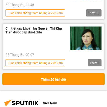
30 Tháng Ba, 11:46
Bộ Công an Việt Nam
Сuộc chiến chống tham nhũng ở Việt Nam
Thêm
13
Việt Nam
thông tin
y tế
Bộ Y Tế Việt Nam
AIC
tổng thầu
Chi tiết các khoản bà Nguyễn Thị Kim
Tiến được cấp dưới chia
nhà thầu
đấu thầu
sai phạm
tham nhũng vặt
tham nhũng
Tham ô tài sản
tham ô
26 Tháng Ba, 09:07
Сuộc chiến chống tham nhũng ở Việt Nam
Thêm
9
Việt Nam
tham nhũng vặt
tham nhũng
Tham ô tài sản
Thêm 20 bài viết
tham ô
Nguyễn Thị Kim Tiến
Bộ Y Tế Việt Nam
Bộ trưởng Y tế
sai phạm
Việt Nam