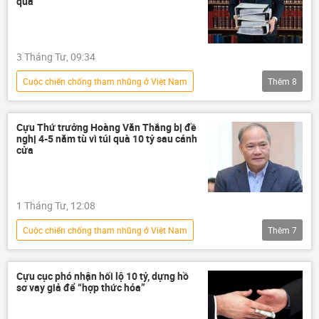
quả”
Tô Lâm
Bộ Chính Trị VN
3 Tháng Tư, 09:34
Сuộc chiến chống tham nhũng ở Việt Nam
Thêm
8
Việt Nam
tham nhũng vặt
tham nhũng
Tham ô tài sản
Cựu Thứ trưởng Hoàng Văn Thắng bị đề
nghị 4-5 năm tù vì túi quà 10 tỷ sau cánh
tham ô
môi trường
cửa
sinh thái-môi trường
Bộ Tài nguyên và Môi trường
1 Tháng Tư, 12:08
Сuộc chiến chống tham nhũng ở Việt Nam
Thêm
7
Việt Nam
tham nhũng vặt
tham nhũng
Tham ô tài sản
Cựu cục phó nhận hối lộ 10 tỷ, dựng hồ
sơ vay giả để “hợp thức hóa”
tham ô
thông tin
Pháp luật