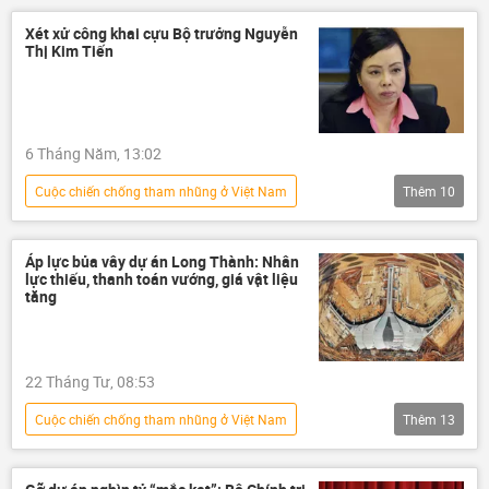
Tham ô tài sản
tham ô
Xét xử công khai cựu Bộ trưởng Nguyễn
Thị Kim Tiến
Bộ Lao động - Thương binh và Xã hội
Pháp luật
6 Tháng Năm, 13:02
Сuộc chiến chống tham nhũng ở Việt Nam
Thêm
10
Việt Nam
tham nhũng vặt
tham nhũng
Tham ô tài sản
Áp lực bủa vây dự án Long Thành: Nhân
lực thiếu, thanh toán vướng, giá vật liệu
tham ô
Bộ Y Tế Việt Nam
y tế
tăng
Bộ trưởng Y tế
dự án
bệnh viện
22 Tháng Tư, 08:53
Сuộc chiến chống tham nhũng ở Việt Nam
Thêm
13
Việt Nam
dự án
xây dựng
Bộ Xây dựng
Sân bay