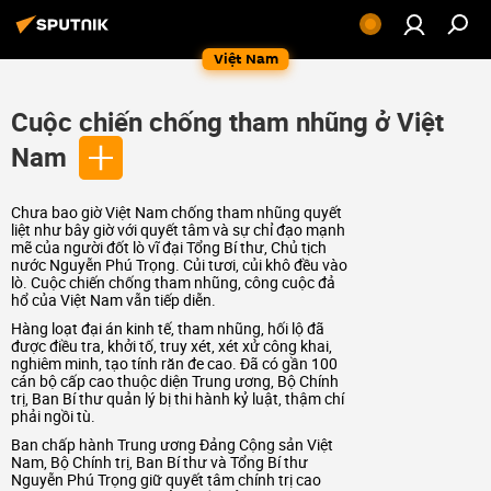
Việt Nam
Сuộc chiến chống tham nhũng ở Việt
Nam
Chưa bao giờ Việt Nam chống tham nhũng quyết
liệt như bây giờ với quyết tâm và sự chỉ đạo mạnh
mẽ của người đốt lò vĩ đại Tổng Bí thư, Chủ tịch
nước Nguyễn Phú Trọng. Củi tươi, củi khô đều vào
lò. Cuộc chiến chống tham nhũng, công cuộc đả
hổ của Việt Nam vẫn tiếp diễn.
Hàng loạt đại án kinh tế, tham nhũng, hối lộ đã
được điều tra, khởi tố, truy xét, xét xử công khai,
nghiêm minh, tạo tính răn đe cao. Đã có gần 100
cán bộ cấp cao thuộc diện Trung ương, Bộ Chính
trị, Ban Bí thư quản lý bị thi hành kỷ luật, thậm chí
phải ngồi tù.
Ban chấp hành Trung ương Đảng Cộng sản Việt
Nam, Bộ Chính trị, Ban Bí thư và Tổng Bí thư
Nguyễn Phú Trọng giữ quyết tâm chính trị cao