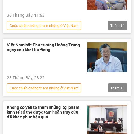
30 Tháng Bảy, 11:53
Сuộc chiến chống tham nhũng ở Việt Nam
Thêm
11
Việt Nam
Cảng hàng không Việt Nam (ACV)
Việt Nam bắt Thứ trưởng Hoàng Trung
ngay sau khai trừ Đảng
Bộ Tài Chính VN
Bộ Xây dựng
Long Thành
Sân bay Long Thành
sai phạm
tham nhũng vặt
28 Tháng Bảy, 23:22
tham nhũng
Tham ô tài sản
Сuộc chiến chống tham nhũng ở Việt Nam
Thêm
10
tham ô
Việt Nam
Chính trị
bắt giữ
Bộ Nông nghiệp Việt Nam
Lào Cai
Không có yếu tố tham nhũng, tội phạm
kinh tế có thể được tạm hoãn truy cứu
Bộ Công an Việt Nam
nông sản
để khắc phục hậu quả
Pháp luật
Bộ Tài nguyên và Môi trường
điều tra