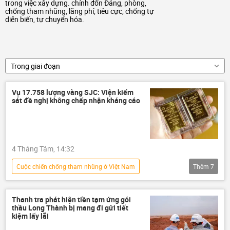
trong việc xây dựng. chỉnh đốn Đảng, phòng,
chống tham nhũng, lãng phí, tiêu cực, chống tự
diễn biến, tự chuyển hóa.
Trong giai đoạn
Vụ 17.758 lượng vàng SJC: Viện kiểm
sát đề nghị không chấp nhận kháng cáo
4 Tháng Tám, 14:32
Сuộc chiến chống tham nhũng ở Việt Nam
Thêm
7
Việt Nam
luật hình sự
Pháp luật
tham nhũng vặt
tham nhũng
Thanh tra phát hiện tiền tạm ứng gói
thầu Long Thành bị mang đi gửi tiết
Tham ô tài sản
tham ô
kiệm lấy lãi