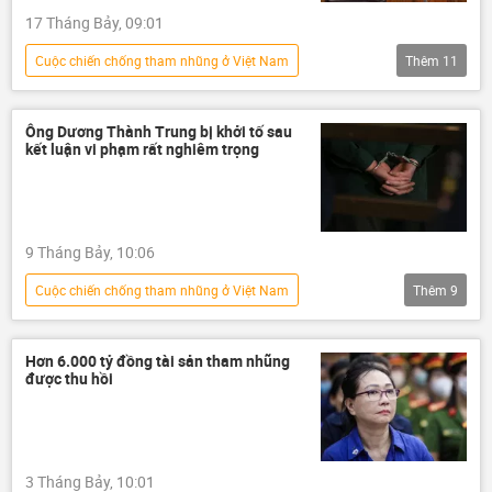
17 Tháng Bảy, 09:01
Сuộc chiến chống tham nhũng ở Việt Nam
Thêm
11
Việt Nam
tham nhũng vặt
tham nhũng
Tham ô tài sản
Ông Dương Thành Trung bị khởi tố sau
kết luận vi phạm rất nghiêm trọng
tham ô
Kinh tế
tội phạm
an ninh
luật
Pháp luật
luật hình sự
9 Tháng Bảy, 10:06
Сuộc chiến chống tham nhũng ở Việt Nam
Thêm
9
Việt Nam
tham nhũng vặt
tham nhũng
Tham ô tài sản
Hơn 6.000 tỷ đồng tài sản tham nhũng
được thu hồi
tham ô
kỷ luật
kỷ luật Đảng
công an
Bộ Công an Việt Nam
3 Tháng Bảy, 10:01