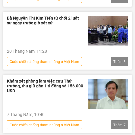
Việt Nam
tham nhũng vặt
tham nhũng
Tham ô tài sản
Bà Nguyễn Thị Kim Tiến từ chối 2 luật
sư ngay trước giờ xét xử
tham ô
y tế
Bộ Y Tế Việt Nam
Bộ trưởng Y tế
Nguyễn Thị Kim Tiến
20 Tháng Năm, 11:28
Сuộc chiến chống tham nhũng ở Việt Nam
Thêm
8
Việt Nam
thông tin
Nguyễn Thị Kim Tiến
y tế
Khám xét phòng làm việc cựu Thứ
trưởng, thu giữ gần 1 tỉ đồng và 156.000
Bộ Y Tế Việt Nam
Bộ trưởng Y tế
USD
tham nhũng vặt
tham nhũng
7 Tháng Năm, 10:40
Сuộc chiến chống tham nhũng ở Việt Nam
Thêm
7
Việt Nam
thông tin
tham nhũng