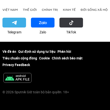
VIỆT NAM
THẾ GIỚI
CHÍNH TRỊ
KINH TẾ
ĐỜI SỐNG XÃ HỘI
Telegram
Zalo
ТikТоk
Về đề án
Qui định sử dụng tư liệu
Phản hồi
Tiêu chuẩn cộng đồng
Cookie
Chính sách bảo mật
Privacy Feedback
© 2026 Sputnik Giữ toàn bộ bản quyền. 18+