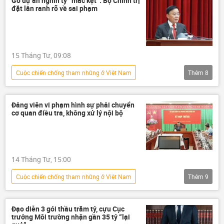
Gỡ dự án nghìn tỷ “mắc kẹt”: Bộ Chính trị
đặt lằn ranh rõ về sai phạm
Sân bay Long Thành
hàng không
Cảng hàng không Việt Nam (ACV)
sai phạm
tham nhũng vặt
15 Tháng Tư, 09:08
tham nhũng
Tham ô tài sản
Сuộc chiến chống tham nhũng ở Việt Nam
Thêm
8
tham ô
tham nhũng vặt
tham nhũng
Tham ô tài sản
tham ô
Đảng viên vi phạm hình sự phải chuyển
cơ quan điều tra, không xử lý nội bộ
Đảng Cộng sản Việt Nam
Việt Nam
dự án
Trần Cẩm Tú
14 Tháng Tư, 15:00
Сuộc chiến chống tham nhũng ở Việt Nam
Thêm
9
Việt Nam
tham nhũng vặt
tham nhũng
Tham ô tài sản
Đạo diễn 3 gói thầu trăm tỷ, cựu Cục
trưởng Môi trường nhận gần 35 tỷ “lại
tham ô
kỷ luật
kỷ luật Đảng