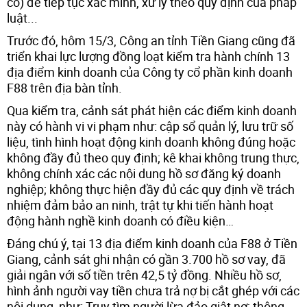
có) để tiếp tục xác minh, xử lý theo quy định của pháp
luật...
Trước đó, hôm 15/3, Công an tỉnh Tiền Giang cũng đã
triển khai lực lượng đồng loạt kiểm tra hành chính 13
địa điểm kinh doanh của Công ty cổ phần kinh doanh
F88 trên địa bàn tỉnh.
Qua kiểm tra, cảnh sát phát hiện các điểm kinh doanh
này có hành vi vi phạm như: cập sổ quản lý, lưu trữ số
liệu, tình hình hoạt động kinh doanh không đúng hoặc
không đầy đủ theo quy định; kê khai không trung thực,
không chính xác các nội dung hồ sơ đăng ký doanh
nghiệp; không thực hiện đầy đủ các quy định về trách
nhiệm đảm bảo an ninh, trật tự khi tiến hành hoạt
động hành nghề kinh doanh có điều kiện…
Đáng chú ý, tại 13 địa điểm kinh doanh của F88 ở Tiền
Giang, cảnh sát ghi nhận có gần 3.700 hồ sơ vay, đã
giải ngân với số tiền trên 42,5 tỷ đồng. Nhiều hồ sơ,
hình ảnh người vay tiền chưa trả nợ bị cắt ghép với các
nội dung, như: Truy tìm người lừa đảo giật nợ; thông