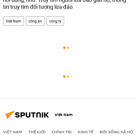
tin truy tìm đối tượng lừa đảo.
Việt Nam
công an
công ty
Việt Nam
VIỆT NAM
THẾ GIỚI
CHÍNH TRỊ
KINH TẾ
ĐỜI SỐNG XÃ HỘI