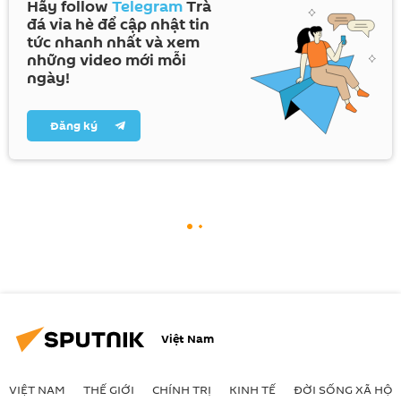
Hãy follow
Telegram
Trà
đá vỉa hè để cập nhật tin
tức nhanh nhất và xem
những video mới mỗi
ngày!
Đăng ký
Việt Nam
VIỆT NAM
THẾ GIỚI
CHÍNH TRỊ
KINH TẾ
ĐỜI SỐNG XÃ HỘI