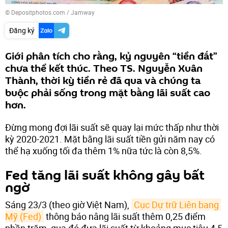
© Depositphotos.com / Jamway
Đăng ký
Giới phân tích cho rằng, kỷ nguyên “tiền đắt”
chưa thể kết thúc. Theo TS. Nguyễn Xuân
Thành, thời kỳ tiền rẻ đã qua và chúng ta
buộc phải sống trong mặt bằng lãi suất cao
hơn.
Đừng mong đợi lãi suất sẽ quay lại mức thấp như thời
kỳ 2020-2021. Mặt bằng lãi suất tiền gửi năm nay có
thể hạ xuống tối đa thêm 1% nữa tức là còn 8,5%.
Fed tăng lãi suất không gây bất
ngờ
Sáng 23/3 (theo giờ Việt Nam),
Cục Dự trữ Liên bang 
Mỹ (Fed)
thông báo nâng lãi suất thêm 0,25 điểm
phần trăm, qua đó đưa lãi suất từ khoảng mục tiêu 4,5