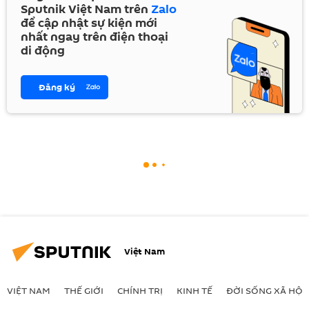
Sputnik Việt Nam trên
Zalo
để cập nhật sự kiện mới
nhất ngay trên điện thoại
di động
Đăng ký
Việt Nam
VIỆT NAM
THẾ GIỚI
CHÍNH TRỊ
KINH TẾ
ĐỜI SỐNG XÃ HỘI