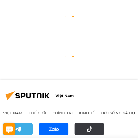
Việt Nam
VIỆT NAM
THẾ GIỚI
CHÍNH TRỊ
KINH TẾ
ĐỜI SỐNG XÃ HỘI