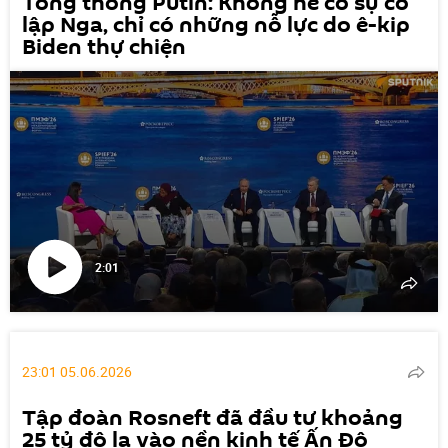
Tổng thống Putin: Không hề có sự cô
lập Nga, chỉ có những nỗ lực do ê-kip
Biden thự chiện
2:01
Phát
video
23:01 05.06.2026
Tập đoàn Rosneft đã đầu tư khoảng
25 tỷ đô la vào nền kinh tế Ấn Độ