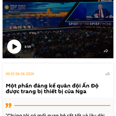
0:59
Phát
video
00:02 06.06.2026
Một phần đáng kể quân đội Ấn Độ
được trang bị thiết bị của Nga
"Chúng tôi có mối quan hệ rất tốt và lâu dài