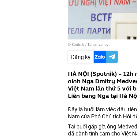
© Sputnik / Taras Ivanov
Đăng ký
HÀ NỘI (Sputnik) – 12h 
ninh Nga Dmitry Medved
Việt Nam lần thứ 5 với 
Liên bang Nga tại Hà Nộ
Đây là buổi làm việc đầu tiê
Nam của Phó Chủ tịch Hội đ
Tại buổi gặp gỡ, ông Medve
đã dành tình cảm cho Việt