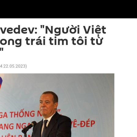
edev: "Người Việt
ng trái tim tôi từ
"
14 22.05.2023
)