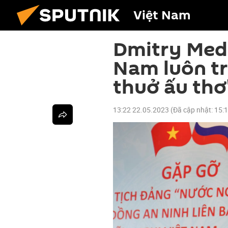
Việt Nam
Dmitry Medv
Nam luôn tro
thuở ấu thơ
13:22 22.05.2023
(Đã cập nhật:
15: