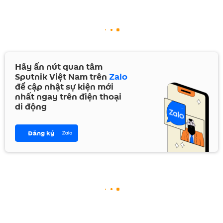
Hãy ấn nút quan tâm
Sputnik Việt Nam trên
Zalo
để cập nhật sự kiện mới
nhất ngay trên điện thoại
di động
Đăng ký