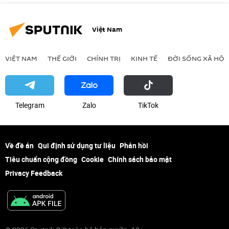
Việt Nam
VIỆT NAM
THẾ GIỚI
CHÍNH TRỊ
KINH TẾ
ĐỜI SỐNG XÃ HỘI
Telegram
Zalo
ТikТоk
Về đề án
Qui định sử dụng tư liệu
Phản hồi
Tiêu chuẩn cộng đồng
Cookie
Chính sách bảo mật
Privacy Feedback