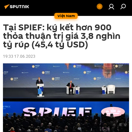
Việt Nam
Tại SPIEF: ký kết hơn 900
thỏa thuận trị giá 3,8 nghìn
tỷ rúp (45,4 tỷ USD)
19:33 17.06.2023