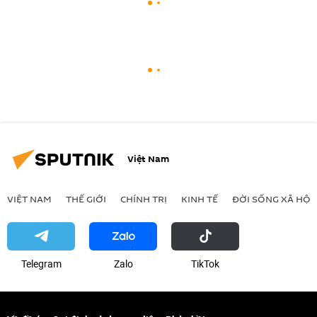
Việt Nam
VIỆT NAM
THẾ GIỚI
CHÍNH TRỊ
KINH TẾ
ĐỜI SỐNG XÃ HỘI
Telegram
Zalo
ТikТоk