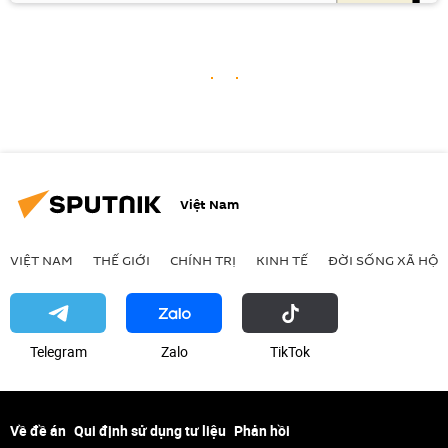
Việt Nam
VIỆT NAM
THẾ GIỚI
CHÍNH TRỊ
KINH TẾ
ĐỜI SỐNG XÃ HỘI
Telegram
Zalo
ТikТоk
Về đề án
Qui định sử dụng tư liệu
Phản hồi