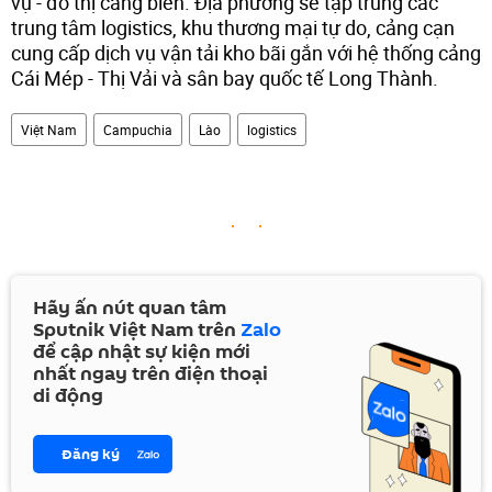
vụ - đô thị cảng biển. Địa phương sẽ tập trung các
trung tâm logistics, khu thương mại tự do, cảng cạn
cung cấp dịch vụ vận tải kho bãi gắn với hệ thống cảng
Cái Mép - Thị Vải và sân bay quốc tế Long Thành.
Việt Nam
Campuchia
Lào
logistics
Hãy ấn nút quan tâm
Sputnik Việt Nam trên
Zalo
để cập nhật sự kiện mới
nhất ngay trên điện thoại
di động
Đăng ký