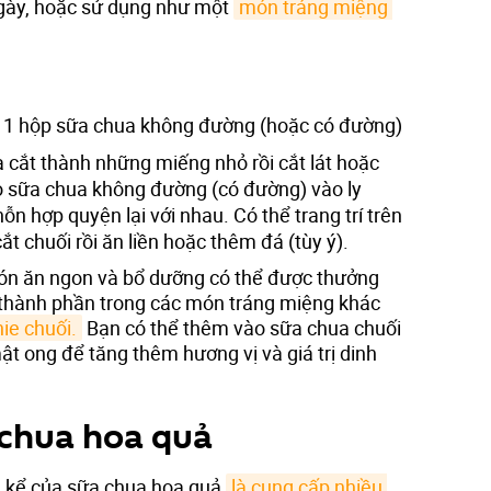
ngày, hoặc sử dụng như một
món tráng miệng 
.
i, 1 hộp sữa chua không đường (hoặc có đường)
à cắt thành những miếng nhỏ rồi cắt lát hoặc
 sữa chua không đường (có đường) vào ly
n hợp quyện lại với nhau. Có thể trang trí trên
ắt chuối rồi ăn liền hoặc thêm đá (tùy ý).
món ăn ngon và bổ dưỡng có thể được thưởng
 thành phần trong các món tráng miệng khác
ie chuối.
Bạn có thể thêm vào sữa chua chuối
ật ong để tăng thêm hương vị và giá trị dinh
 chua hoa quả
g kể của sữa chua hoa quả
là cung cấp nhiều 