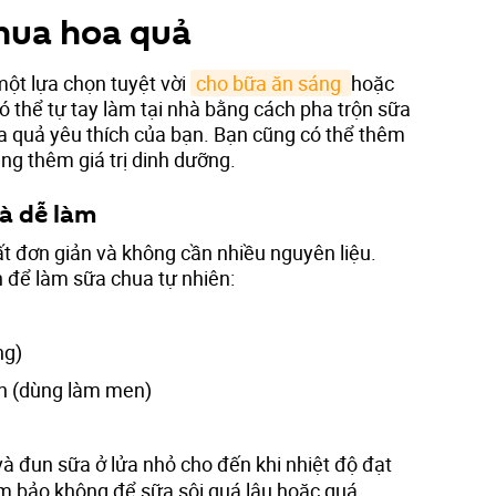
hua hoa quả
một lựa chọn tuyệt vời
cho bữa ăn sáng 
hoặc
 thể tự tay làm tại nhà bằng cách pha trộn sữa
oa quả yêu thích của bạn. Bạn cũng có thể thêm
ăng thêm giá trị dinh dưỡng.
à dễ làm
ất đơn giản và không cần nhiều nguyên liệu.
n để làm sữa chua tự nhiên:
ng)
ên (dùng làm men)
và đun sữa ở lửa nhỏ cho đến khi nhiệt độ đạt
 bảo không để sữa sôi quá lâu hoặc quá