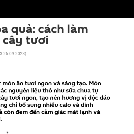
a quả: cách làm
 cây tươi
53 26.09.2023
)
t món ăn tươi ngon và sáng tạo. Món
các nguyên liệu thô như sữa chua tự
 cây tươi ngon, tạo nên hương vị độc đáo
ng chỉ bổ sung nhiều calo và dinh
ả còn đem đến cảm giác mát lạnh và
.