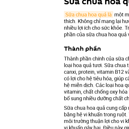
Sữa chua hoa 
Sữa chua hoa quả là
một mó
thích. Không chỉ mang lại h
nhiều lợi ích cho sức khỏe. T
phần của sữa chua hoa quả v
Thành phần
Thành phần chính của sữa c
loại hoa quả tươi. Sữa chua
canxi, protein, vitamin B12 v
có lợi cho hệ tiêu hóa, giúp
hệ miễn dịch. Các loại hoa 
vitamin, chất chống oxy hóa
bổ sung nhiều dưỡng chất ch
Sữa chua hoa quả cung cấp nh
bằng hệ vi khuẩn trong ruột.
môi trường thuận lợi cho vi k
vi khuẩn gây hại. Điều này g