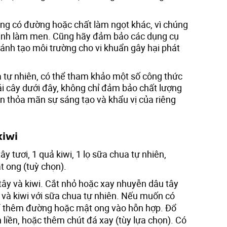
ng có đường hoặc chất làm ngọt khác, vì chúng
rình làm men. Cũng hãy đảm bảo các dụng cụ
ánh tạo môi trường cho vi khuẩn gây hại phát
 tự nhiên, có thể tham khảo một số công thức
ái cây dưới đây, không chỉ đảm bảo chất lượng
 thỏa mãn sự sáng tạo và khẩu vị của riêng
kiwi
ây tươi, 1 quả kiwi, 1 lọ sữa chua tự nhiên,
 ong (tuỳ chọn).
ây và kiwi. Cắt nhỏ hoặc xay nhuyễn dâu tây
y và kiwi với sữa chua tự nhiên. Nếu muốn có
hể thêm đường hoặc mật ong vào hỗn hợp. Đổ
n liền, hoặc thêm chút đá xay (tùy lựa chọn). Có