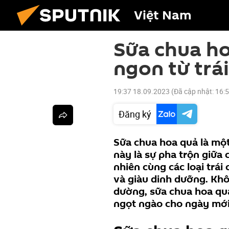
Việt Nam
Sữa chua ho
ngon từ trái
19:37 18.09.2023
(Đã cập nhật:
16:
Đăng ký
Sữa chua hoa quả là mộ
này là sự pha trộn giữa 
nhiên cùng các loại trái
và giàu dinh dưỡng. Khô
dường, sữa chua hoa qu
ngọt ngào cho ngày mới