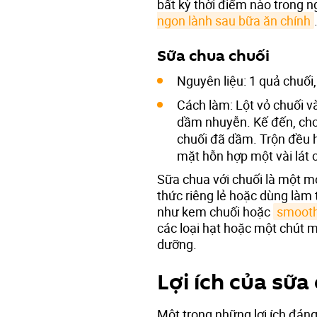
bất kỳ thời điểm nào trong 
ngon lành sau bữa ăn chính
Sữa chua chuối
Nguyên liệu: 1 quả chuố
Cách làm: Lột vỏ chuối v
dầm nhuyễn. Kế đến, cho
chuối đã dầm. Trộn đều hỗ
mặt hỗn hợp một vài lát c
Sữa chua với chuối là một 
thức riêng lẻ hoặc dùng làm
như kem chuối hoặc
smooth
các loại hạt hoặc một chút m
dưỡng.
Lợi ích của sữa
Một trong những lợi ích đán