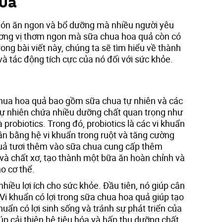
quả
n ăn ngon và bổ dưỡng mà nhiều người yêu
ương vị thơm ngon mà sữa chua hoa quả còn có
rong bài viết này, chúng ta sẽ tìm hiểu về thành
à tác động tích cực của nó đối với sức khỏe.
hua hoa quả bao gồm sữa chua tự nhiên và các
 tự nhiên chứa nhiều dưỡng chất quan trọng như
à probiotics. Trong đó, probiotics là các vi khuẩn
 cân bằng hệ vi khuẩn trong ruột và tăng cường
quả tươi thêm vào sữa chua cung cấp thêm
 và chất xơ, tạo thành một bữa ăn hoàn chỉnh và
o cơ thể.
iều lợi ích cho sức khỏe. Đầu tiên, nó giúp cân
 Vi khuẩn có lợi trong sữa chua hoa quả giúp tạo
huẩn có lợi sinh sống và tránh sự phát triển của
iúp cải thiện hệ tiêu hóa và hấp thụ dưỡng chất