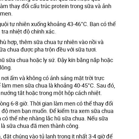
 làm thay đổi cấu trúc protein trong sữa và ảnh
 men.
guội tự nhiên xuống khoảng 43-46°C. Bạn có thể
tra nhiệt độ chính xác.
phù hợp, thêm sữa chua tự nhiên vào nồi và
a chua được pha trộn đều với sữa tươi.
hũ sữa chua hoặc ly sứ. Đậy kín bằng nắp hoặc
lông.
nơi ấm và không có ánh sáng mặt trời trực
để làm men sữa chua là khoảng 40-45°C. Sau đó,
ò nướng tắt hoặc trong một hộp cách nhiệt.
ng 6-8 giờ. Thời gian làm men có thể thay đổi
và độ men bạn muốn. Để kiểm tra xem sữa chua
 có thể nhẹ nhàng lắc hũ sữa chua. Nếu sữa
a là sữa chua đã men thành công.
đặt chúng vào tủ lạnh trong ít nhất 3-4 giờ để