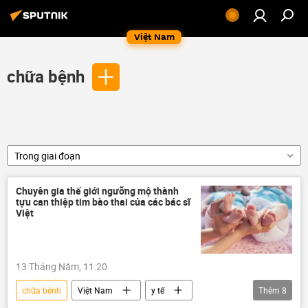
Việt Nam
chữa bệnh
Trong giai đoạn
Chuyên gia thế giới ngưỡng mộ thành
tựu can thiệp tim bào thai của các bác sĩ
Việt
13 Tháng Năm, 11:20
chữa bệnh
Việt Nam
y tế
Thêm
8