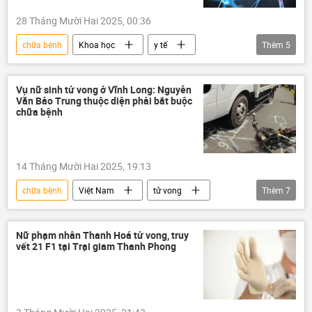
28 Tháng Mười Hai 2025, 00:36
chữa bệnh
Khoa học
y tế
Thêm
5
Thế giới
bệnh Alzheimer
Nhà khoa học
não
bệnh
Vụ nữ sinh tử vong ở Vĩnh Long: Nguyễn
Văn Bảo Trung thuộc diện phải bắt buộc
chữa bệnh
14 Tháng Mười Hai 2025, 19:13
chữa bệnh
Việt Nam
tử vong
Thêm
7
Vĩnh Long
thông tin
Bộ Công an Việt Nam
công an
Nữ phạm nhân Thanh Hoá tử vong, truy
vết 21 F1 tại Trại giam Thanh Phong
khởi tố
nữ sinh
Pháp luật