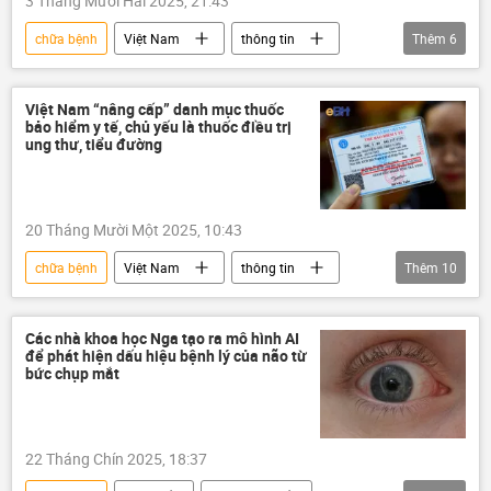
3 Tháng Mười Hai 2025, 21:43
chữa bệnh
Việt Nam
thông tin
Thêm
6
Xã hội
tử vong
y tế
bệnh viện
bệnh nhân
bệnh
Việt Nam “nâng cấp” danh mục thuốc
bảo hiểm y tế, chủ yếu là thuốc điều trị
ung thư, tiểu đường
20 Tháng Mười Một 2025, 10:43
chữa bệnh
Việt Nam
thông tin
Thêm
10
Bộ Y Tế Việt Nam
y tế
thuốc
thuốc chống ung thư
tiêm thuốc
Các nhà khoa học Nga tạo ra mô hình AI
để phát hiện dấu hiệu bệnh lý của não từ
Dược
dược phẩm
bệnh
bức chụp mắt
bệnh viện
bệnh ung thư
22 Tháng Chín 2025, 18:37