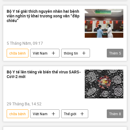
thông tin
mang thai
phụ nữ mang thai
bào thai
bệnh
Bộ Y tế giải thích nguyên nhân hai bệnh
viện nghìn tỷ khai trương xong vẫn “đắp
bệnh viện
Trẻ em
bé sơ sinh
chiếu”
5 Tháng Năm, 09:17
chữa bệnh
Việt Nam
thông tin
Thêm
5
bệnh viện
bệnh nhân
bệnh
Bệnh viện Việt Đức
BV Bạch Mai
Bộ Y tế lên tiếng về biến thể virus SARS-
CoV-2 mới
29 Tháng Ba, 14:52
chữa bệnh
Việt Nam
Thế giới
Thêm
8
Chính trị
y tế
Bộ Y Tế Việt Nam