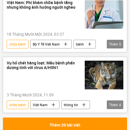
Sức khoẻ
Việt Nam: Phí khám chữa bệnh tăng
nhưng không ảnh hưởng người nghèo
18 Tháng Mười Một 2024, 03:37
chữa bệnh
Bộ Y Tế Việt Nam
bệnh
Thêm
5
bệnh viện
thông tin
Việt Nam
y tế
Xã hội
Vụ hổ chết hàng loạt: Mẫu bệnh phẩn
dương tính với virus A/H5N1
3 Tháng Mười 2024, 11:09
chữa bệnh
Việt Nam
thông tin
Thêm
4
động vật
con hổ
bệnh
virus
Thêm 20 bài viết