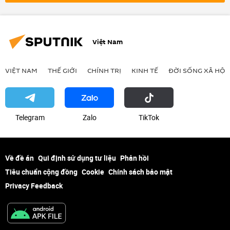
Việt Nam
VIỆT NAM
THẾ GIỚI
CHÍNH TRỊ
KINH TẾ
ĐỜI SỐNG XÃ HỘI
Telegram
Zalo
ТikТоk
Về đề án
Qui định sử dụng tư liệu
Phản hồi
Tiêu chuẩn cộng đồng
Cookie
Chính sách bảo mật
Privacy Feedback