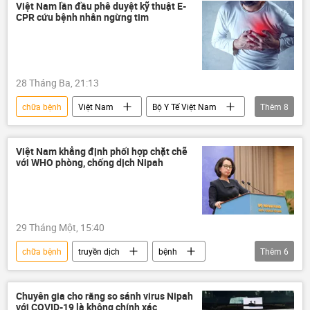
WHO
Covid-19 tại Việt Nam
Việt Nam lần đầu phê duyệt kỹ thuật E-
CPR cứu bệnh nhân ngừng tim
Ảnh hưởng về kinh tế-xã hội của đại dịch COVID-19
virus
bệnh
28 Tháng Ba, 21:13
chữa bệnh
Việt Nam
Bộ Y Tế Việt Nam
Thêm
8
Chính trị
bệnh viện
bệnh nhân
trái tim
y tế
bác sĩ
bệnh
Việt Nam khẳng định phối hợp chặt chẽ
với WHO phòng, chống dịch Nipah
Gia Định
29 Tháng Một, 15:40
chữa bệnh
truyền dịch
bệnh
Thêm
6
bệnh viện
virus
Việt Nam
Bộ Ngoại giao Việt Nam
thông tin
Chuyên gia cho rằng so sánh virus Nipah
với COVID-19 là không chính xác