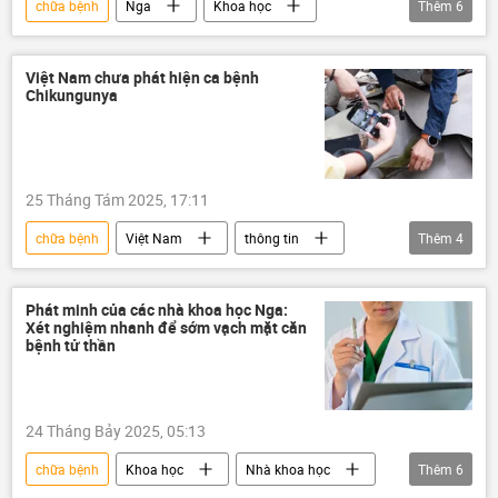
chữa bệnh
Nga
Khoa học
Thêm
6
Nhà khoa học
AI
bác sĩ
y tế
trí tuệ nhân tạo
bệnh
Việt Nam chưa phát hiện ca bệnh
Chikungunya
25 Tháng Tám 2025, 17:11
chữa bệnh
Việt Nam
thông tin
Thêm
4
Bộ Y Tế Việt Nam
bệnh
Sức khoẻ
WHO
Phát minh của các nhà khoa học Nga:
Xét nghiệm nhanh để sớm vạch mặt căn
bệnh tử thần
24 Tháng Bảy 2025, 05:13
chữa bệnh
Khoa học
Nhà khoa học
Thêm
6