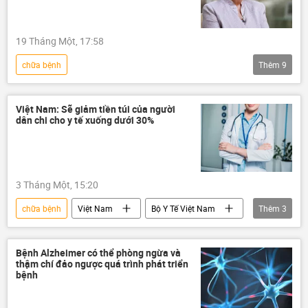
19 Tháng Một, 17:58
chữa bệnh
Thêm
9
Chiến dịch quân sự đặc biệt tại Ukraina
Ukraina
tù binh
Việt Nam: Sẽ giảm tiền túi của người
dân chi cho y tế xuống dưới 30%
Cuộc khủng hoảng ở Ukraina
Nga
Tatiana Moskalkova
xung đột
xung đột quân sự
Quân sự
3 Tháng Một, 15:20
Chính trị
chữa bệnh
Việt Nam
Bộ Y Tế Việt Nam
Thêm
3
y tế
thông tin
bảo hiểm
Bệnh Alzheimer có thể phòng ngừa và
thậm chí đảo ngược quá trình phát triển
bệnh