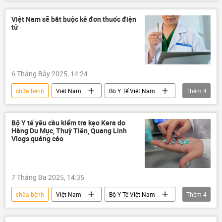
Nga
bệnh
bệnh viện
y tế
Samara
WHO
Việt Nam sẽ bắt buộc kê đơn thuốc điện
tử
6 Tháng Bảy 2025, 14:24
chữa bệnh
Việt Nam
Bộ Y Tế Việt Nam
Thêm
4
bệnh viện
thuốc
y tế
bác sĩ
Bộ Y tế yêu cầu kiểm tra kẹo Kera do
Hằng Du Mục, Thuỳ Tiên, Quang Linh
Vlogs quảng cáo
7 Tháng Ba 2025, 14:35
chữa bệnh
Việt Nam
Bộ Y Tế Việt Nam
Thêm
4
Xã hội
bệnh
bệnh nhân