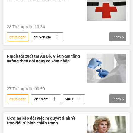
họp báo
28 Tháng Một, 19:34
chữa bệnh
chuyên gia
Thêm
6
Quan điểm-Ý kiến
Ảnh hưởng về kinh tế-xã hội của đại dịch COVID-19
Nipah tái xuất tại Ấn Độ, Việt Nam tăng
cường theo dõi nguy cơ xâm nhập
virus
y tế
Thế giới
bệnh
Ấn Độ
27 Tháng Một, 09:50
chữa bệnh
Việt Nam
virus
Thêm
5
thông tin
Bộ Y Tế Việt Nam
bệnh
Xã hội
Ấn Độ
Ukraina kéo dài việc ra quyết định về
trao đổi tù binh chiến tranh