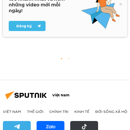
những video mới mỗi
ngày!
Đăng ký
Việt Nam
VIỆT NAM
THẾ GIỚI
CHÍNH TRỊ
KINH TẾ
ĐỜI SỐNG XÃ HỘI