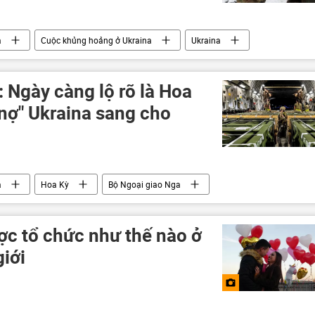
a
Cuộc khủng hoảng ở Ukraina
Ukraina
Sáp nhập DNR, LNR, Zaporozhye và Kherson vào Nga
 Ngày càng lộ rõ là Hoa
nợ" Ukraina sang cho
a
Hoa Kỳ
Bộ Ngoại giao Nga
Châu Âu
xung đột quân sự
viện trợ quân sự
ợc tổ chức như thế nào ở
giới