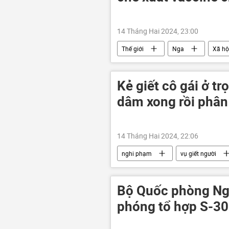
14 Tháng Hai 2024, 23:00
Thế giới
Nga
Xã hộ
Vladimir Putin
nhân sự
bệnh ung thư
Kẻ giết cô gái ở t
dâm xong rồi phân
14 Tháng Hai 2024, 22:06
nghi phạm
vụ giết người
vi phạm
công an TP.HCM
Bộ Quốc phòng Nga
phóng tổ hợp S-30