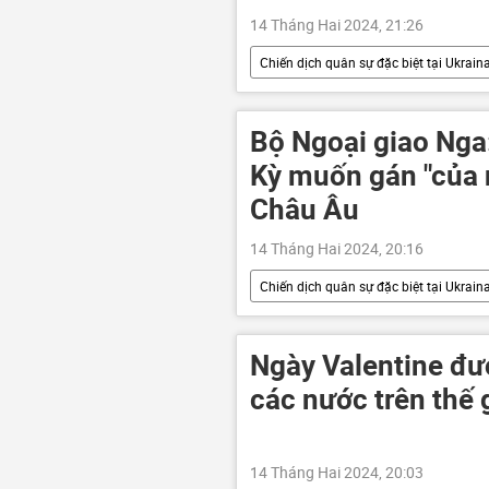
14 Tháng Hai 2024, 21:26
Chiến dịch quân sự đặc biệt tại Ukrain
xung đột quân sự
Quân sự
LNR
DNR
Thế giới
Bộ Ngoại giao Nga:
Kỳ muốn gán "của 
Châu Âu
14 Tháng Hai 2024, 20:16
Chiến dịch quân sự đặc biệt tại Ukrain
Maria Zakharova
Thế giới
Quân sự
Đức
Ngày Valentine đư
các nước trên thế 
14 Tháng Hai 2024, 20:03