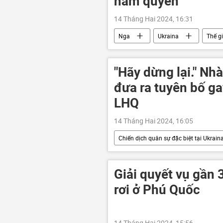
nắm quyền
14 Tháng Hai 2024, 16:31
Nga
Ukraina
Thế gi
Maria Zakharova
Chính trị
"Hãy dừng lại." Nh
đưa ra tuyên bố ga
LHQ
14 Tháng Hai 2024, 16:05
Chiến dịch quân sự đặc biệt tại Ukrain
Thế giới
xung đột quân sự
Giải quyết vụ gần 
rơi ở Phú Quốc
14 Tháng Hai 2024, 15:56