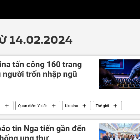
từ 14.02.2024
ina tấn công 160 trang
 người trốn nhập ngũ
a
Quan điểm-Ý kiến
Ukraina
Thế giới
an ninh mạng
Quân sự
áo tin Nga tiến gần đến
chống ung thư