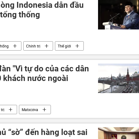
òng Indonesia dẫn đầu
 tổng thống
thống
Chính trị
Thế giới
đàn "Vì tự do của các dân
00 khách nước ngoài
trị
Matxcơva
ủ “sờ” đến hàng loạt sai