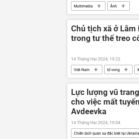
Multimedia
Ảnh
Chủ tịch xã ở Lâm 
trong tư thế treo c
14 Tháng Hai 2024, 19:22
Việt Nam
tử vong
X
Lực lượng vũ tran
cho việc mất tuyến
Avdeevka
14 Tháng Hai 2024, 19:04
Chiến dịch quân sự đặc biệt tại Ukrain