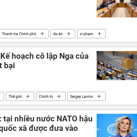
Thanh tra Chính phủ
dự án
vi phạm
 Kế hoạch cô lập Nga của
t bại
Thế giới
Chính trị
Sergey Lavrov
: tại nhiều nước NATO hậu
quốc xã được đưa vào