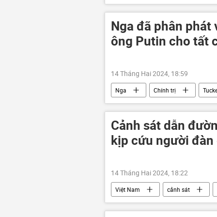
Nga
Thế giới
xung 
Nga đã phân phát 
ông Putin cho tất 
14 Tháng Hai 2024, 18:59
Nga
Chính trị
Tucke
Hoa Kỳ
Châu Âu
Cảnh sát dẫn đườn
kịp cứu người đàn
14 Tháng Hai 2024, 18:22
Việt Nam
cảnh sát