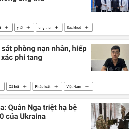
i
y tế
ung thư
Sức khoẻ
luật lao động
người lao động
bệnh
rọ sát phòng nạn nhân, hiếp
 xác phi tang
Xã hội
Pháp luật
Việt Nam
: Quân Nga triệt hạ bệ
0 của Ukraina