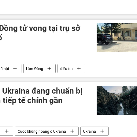
Đồng tử vong tại trụ sở
ổ
ã hội
Lâm Đồng
điều tra
g Ukraina đang chuẩn bị
 tiếp tế chính gần
a
Cuộc khủng hoảng ở Ukraina
Ukraina