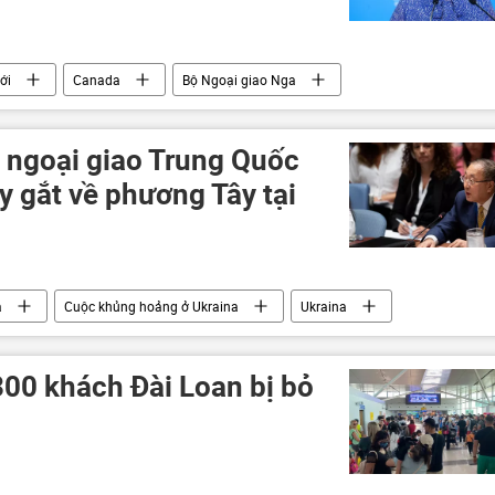
ới
Canada
Bộ Ngoại giao Nga
à ngoại giao Trung Quốc
y gắt về phương Tây tại
a
Cuộc khủng hoảng ở Ukraina
Ukraina
Liên Hợp Quốc
300 khách Đài Loan bị bỏ