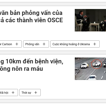
đột quân sự
quân đội
văn bản phỏng vấn của
cả các thành viên OSCE
r Carlson
Phỏng vấn
Cuộc khủng hoảng ở Ukraina
g 10km đến bệnh viện,
 ông nôn ra máu
Xã hội
Thời sự