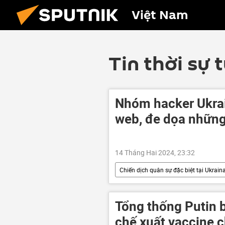
Việt Nam
Tin thời sự 
Nhóm hacker Ukra
web, đe dọa những
14 Tháng Hai 2024, 23:32
Chiến dịch quân sự đặc biệt tại Ukrain
công nghệ
hacker
Tổng thống Putin b
chế xuất vaccine 