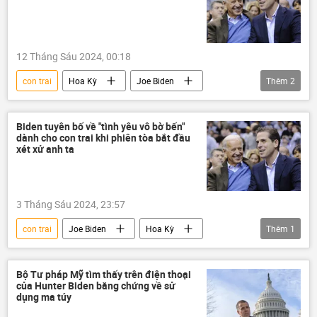
12 Tháng Sáu 2024, 00:18
con trai
Hoa Kỳ
Joe Biden
Thêm
2
Pháp luật
Thế giới
Biden tuyên bố về "tình yêu vô bờ bến"
dành cho con trai khi phiên tòa bắt đầu
xét xử anh ta
3 Tháng Sáu 2024, 23:57
con trai
Joe Biden
Hoa Kỳ
Thêm
1
Thế giới
Bộ Tư pháp Mỹ tìm thấy trên điện thoại
của Hunter Biden bằng chứng về sử
dụng ma túy