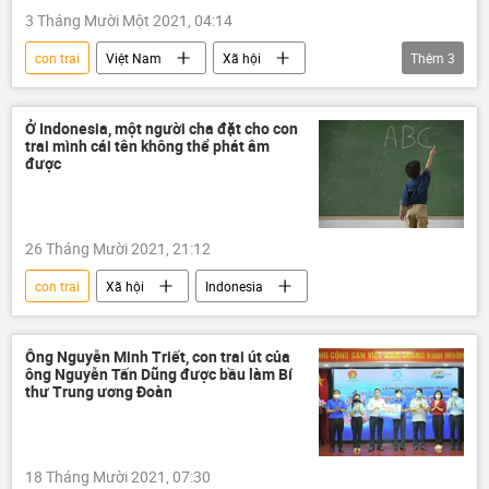
3 Tháng Mười Một 2021, 04:14
con trai
Việt Nam
Xã hội
Thêm
3
dân số
sinh con
con gái
Ở Indonesia, một người cha đặt cho con
trai mình cái tên không thể phát âm
được
26 Tháng Mười 2021, 21:12
con trai
Xã hội
Indonesia
Ông Nguyễn Minh Triết, con trai út của
ông Nguyễn Tấn Dũng được bầu làm Bí
thư Trung ương Đoàn
18 Tháng Mười 2021, 07:30