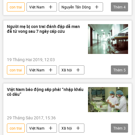
con trai
Việt Nam
Nguyễn Tấn Dũng
Thêm
4
Bộ Chính Trị VN
bí thư
Việt Nam bầu lãnh đạo chủ chốt tại Kỳ họp 11, Quốc hội khóa XIV
Người mẹ bị con trai đánh đập dã man
đã tử vong sau 7 ngày cấp cứu
bầu cử
19 Tháng Hai 2019, 12:03
con trai
Việt Nam
Xã hội
Thêm
5
Thời sự
Hà Tĩnh
tử vong
đánh đập
mẹ
Việt Nam báo động sắp phải “nhập khẩu
cô dâu”
29 Tháng Sáu 2017, 15:36
con trai
Việt Nam
Xã hội
Thêm
3