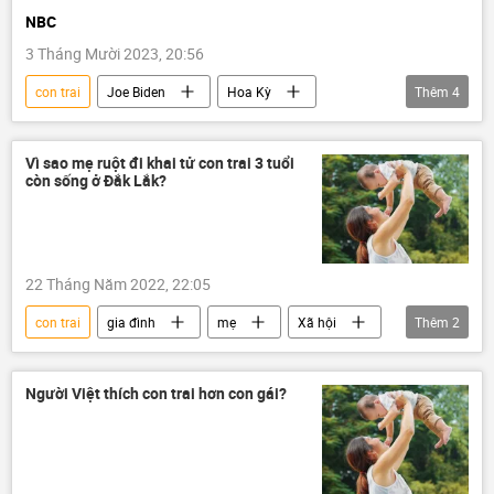
NBC
3 Tháng Mười 2023, 20:56
con trai
Joe Biden
Hoa Kỳ
Thêm
4
Thế giới
Pháp luật
Chính trị
Báo chí thế giới
Vì sao mẹ ruột đi khai tử con trai 3 tuổi
còn sống ở Đắk Lắk?
22 Tháng Năm 2022, 22:05
con trai
gia đình
mẹ
Xã hội
Thêm
2
Đắk Lắk
Việt Nam
Người Việt thích con trai hơn con gái?