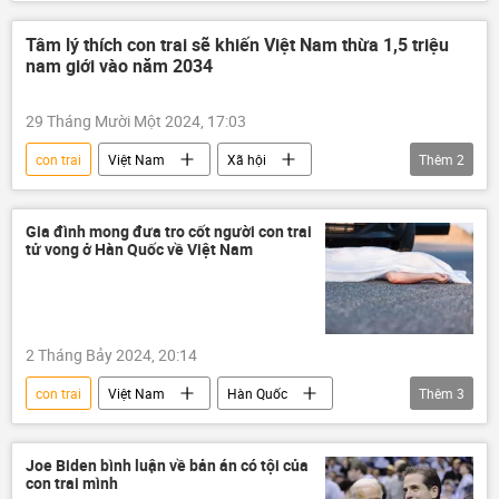
Báo chí thế giới
Chính trị
Hoa Kỳ
Tâm lý thích con trai sẽ khiến Việt Nam thừa 1,5 triệu
nam giới vào năm 2034
29 Tháng Mười Một 2024, 17:03
con trai
Việt Nam
Xã hội
Thêm
2
dân số
Bộ Y Tế Việt Nam
Gia đình mong đưa tro cốt người con trai
tử vong ở Hàn Quốc về Việt Nam
2 Tháng Bảy 2024, 20:14
con trai
Việt Nam
Hàn Quốc
Thêm
3
Xã hội
tai nạn
xe ô-tô
Joe Biden bình luận về bản án có tội của
con trai mình