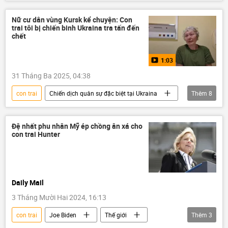
Bộ Y Tế Việt Nam
thông tin
Xã hội
Trẻ em
phụ nữ
con gái
Nữ cư dân vùng Kursk kể chuyện: Con
trai tôi bị chiến binh Ukraina tra tấn đến
chết
1:03
31 Tháng Ba 2025, 04:38
con trai
Chiến dịch quân sự đặc biệt tại Ukraina
Thêm
8
Ukraina
Cuộc khủng hoảng ở Ukraina
Video từ Ukraina
Nga
Kursk
Đệ nhất phu nhân Mỹ ép chồng ân xá cho
con trai Hunter
chiến binh
cái chết
Xã hội
Daily Mail
3 Tháng Mười Hai 2024, 16:13
con trai
Joe Biden
Thế giới
Thêm
3