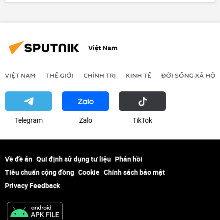
Thời sự
sinh con
giới tính
Việt Nam
VIỆT NAM
THẾ GIỚI
CHÍNH TRỊ
KINH TẾ
ĐỜI SỐNG XÃ HỘI
Telegram
Zalo
ТikТоk
Về đề án
Qui định sử dụng tư liệu
Phản hồi
Tiêu chuẩn cộng đồng
Cookie
Chính sách bảo mật
Privacy Feedback