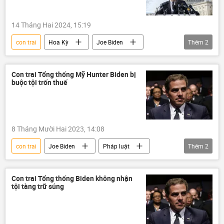
14 Tháng Hai 2024, 15:19
con trai
Hoa Kỳ
Joe Biden
Thêm
2
Thế giới
ma túy
Con trai Tổng thống Mỹ Hunter Biden bị
buộc tội trốn thuế
8 Tháng Mười Hai 2023, 14:08
con trai
Joe Biden
Pháp luật
Thêm
2
trốn thuế
Thế giới
Con trai Tổng thống Biden không nhận
tội tàng trữ súng