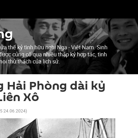
ng
ửa thế kỷ tình hữu nghị Nga - Việt Nam. Sinh
được củng cố qua nhiều thập kỷ hợp tác, tình
ọi thử thách của lịch sử.
g Hải Phòng dài kỷ
 Liên Xô
15 24.06.2024
)