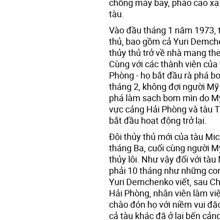
chống máy bay, pháo cao xạ 
tàu.
Vào đầu tháng 1 năm 1973, ta
thủ, bao gồm cả Yuri Demch
thủy thủ trở về nhà mang th
Cùng với các thành viên của 
Phòng - họ bắt đầu rà phá b
tháng 2, không đợi người Mỹ
phá làm sạch bom mìn do Mỹ 
vực cảng Hải Phòng và tàu 
bắt đầu hoạt động trở lại.
Đội thủy thủ mới của tàu Mi
tháng Ba, cuối cùng người Mỹ
thủy lôi. Như vậy đối với tà
phải 10 tháng như những con
Yuri Demchenko viết, sau Ch
Hải Phòng, nhân viên làm vi
chào đón họ với niềm vui đặc
cả tàu khác đã ở lại bến cản