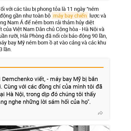
i với các tàu bị phong tỏa là 11 ngày “ném
y động gần như toàn bộ
máy bay chiến
lược và
ông Nam Á để ném bom rải thảm hủy diệt
t của Việt Nam Dân chủ Cộng hòa - Hà Nội và
ần rưỡi, Hải Phòng đã nổi còi báo động 90 lần,
máy bay Mỹ ném bom ồ ạt vào cảng và các khu
 lần.
ri Demchenko viết, - máy bay Mỹ bị bắn
i. Cùng với các đồng chí của mình tôi đã
i Hà Nội, trong dịp đó chúng tôi thấy
ắng nghe những lời sám hối của họ".