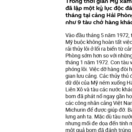
Trong thời gian Mỹ xâm 
đã lập một kỷ lục độc đá
tháng tại cảng Hải Phòn
như 9 tàu chở hàng khác
Vào đầu tháng 5 năm 1972, tấ
Mỹ buộc không hoàn tất việc 
rải thủy lôi ở lối ra biển từ
Phòng sớm hơn so với những 
tháng 1 năm 1972. Con tàu 
phóng lôi. Việc dỡ hàng đòi h
gian lưu cảng. Các thủy thủ đ
dữ dội của Mỹ ném xuống Hả
Liên Xô và tàu các nước khá
bom đã phát nổ ngay gần họ k
các công nhân cảng Việt Na
Michurin để được giúp đỡ. B
lưng anh ta. Mặc dù tàu nướ
nhưng mối đe dọa đến tính mạ
một quả bom đã đánh trúng