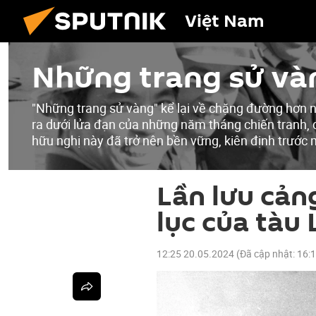
Việt Nam
Những trang sử và
"Những trang sử vàng" kể lại về chặng đường hơn n
ra dưới lửa đạn của những năm tháng chiến tranh, 
hữu nghị này đã trở nên bền vững, kiên định trước m
Lần lưu cản
lục của tàu
12:25 20.05.2024
(Đã cập nhật:
16: