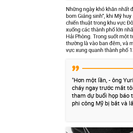
Những ngày khó khăn nhất đố
bom Giáng sinh”, khi Mỹ hu
chiến thuật trong khu vực Đ
xuống các thành phố lớn nhấ
Hải Phòng. Trong suốt một tu
thường là vào ban đêm, và 
vực xung quanh thành phố 13
"Hơn một lần, - ông Yu
cháy ngay trước mắt tô
tham dự buổi họp báo tạ
phi công Mỹ bị bắt và l