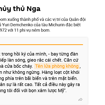
 thủy thủ Nga
m xuống thành phố và các vị trí của Quân đội
 Yuri Demchenko của tàu Michurin đặc biệt
972 với 11 phi vụ ném bom.
t trong hồi ký của mình, - bay từng đàn
iếp làn sóng, gieo rắc cái chết. Căn cứ
hà cửa bốc cháy.
Tên lửa phòng không
,
n như không ngừng. Hàng loạt cột khói
g phía trên bãi biển và trên mặt biển.
n sự là rất cao. Tất cả điều này gây ra
ng tôi đối với bọn xâm lược Mỹ".