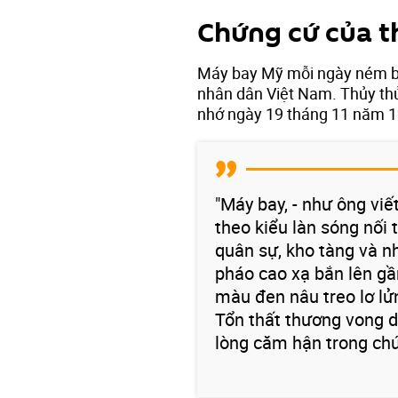
Chứng cứ của
Máy bay Mỹ mỗi ngày ném bo
nhân dân Việt Nam. Thủy thủ
nhớ ngày 19 tháng 11 năm 1
"Máy bay, - như ông viế
theo kiểu làn sóng nối t
quân sự, kho tàng và n
pháo cao xạ bắn lên gầ
màu đen nâu treo lơ lửn
Tổn thất thương vong dâ
lòng căm hận trong chú