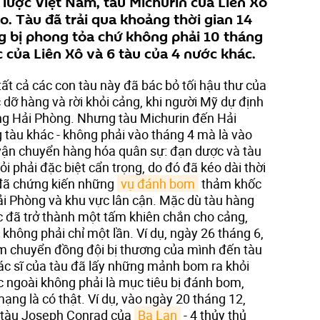
lược Việt Nam, tàu Michurin của Liên Xô
o. Tàu đã trải qua khoảng thời gian 14
g bị phong tỏa chứ không phải 10 tháng
 của Liên Xô và 6 tàu của 4 nước khác.
t cả các con tàu này đã bác bỏ tối hậu thư của
dỡ hàng và rời khỏi cảng, khi người Mỹ dự định
 cảng Hải Phòng. Nhưng tàu Michurin đến Hải
tàu khác - không phải vào tháng 4 mà là vào
vận chuyển hàng hóa quân sự: đạn dược và tàu
ỏi phải đặc biệt cẩn trọng, do đó đã kéo dài thời
ã chứng kiến những ​​
vụ đánh bom
thảm khốc
i Phòng và khu vực lân cận. Mặc dù tàu hàng
c đã trở thành một tấm khiên chắn cho cảng,
hông phải chỉ một lần. Ví dụ, ngày 26 tháng 6,
m chuyển đồng đội bị thương của mình đến tàu
ác sĩ của tàu đã lấy những mảnh bom ra khỏi
c ngoài không phải là mục tiêu bị đánh bom,
ng là có thật. Ví dụ, vào ngày 20 tháng 12,
 tàu Joseph Conrad của
Ba Lan
- 4 thủy thủ