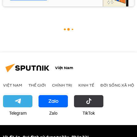
Việt Nam
VIỆT NAM
THẾ GIỚI
CHÍNH TRỊ
KINH TẾ
ĐỜI SỐNG XÃ HỘI
Telegram
Zalo
ТikТоk