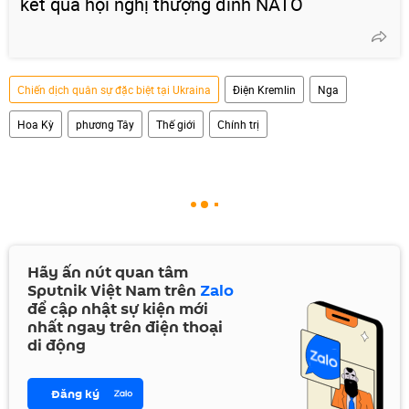
kết quả hội nghị thượng đỉnh NATO
Chiến dịch quân sự đặc biệt tại Ukraina
Điện Kremlin
Nga
Hoa Kỳ
phương Tây
Thế giới
Chính trị
Hãy ấn nút quan tâm
Sputnik Việt Nam trên
Zalo
để cập nhật sự kiện mới
nhất ngay trên điện thoại
di động
Đăng ký