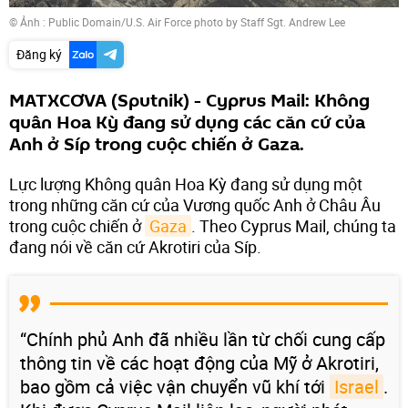
© Ảnh :
Public Domain/U.S. Air Force photo by Staff Sgt. Andrew Lee
Đăng ký
MATXCƠVA (Sputnik) - Cyprus Mail: Không
quân Hoa Kỳ đang sử dụng các căn cứ của
Anh ở Síp trong cuộc chiến ở Gaza.
Lực lượng Không quân Hoa Kỳ đang sử dụng một
trong những căn cứ của Vương quốc Anh ở Châu Âu
trong cuộc chiến ở
Gaza
. Theo Cyprus Mail, chúng ta
đang nói về căn cứ Akrotiri của Síp.
“Chính phủ Anh đã nhiều lần từ chối cung cấp
thông tin về các hoạt động của Mỹ ở Akrotiri,
bao gồm cả việc vận chuyển vũ khí tới
Israel
.