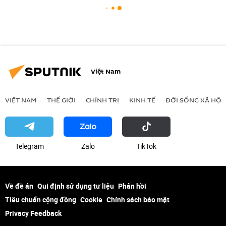
Việt Nam
VIỆT NAM
THẾ GIỚI
CHÍNH TRỊ
KINH TẾ
ĐỜI SỐNG XÃ HỘI
Telegram
Zalo
ТikТоk
Về đề án
Qui định sử dụng tư liệu
Phản hồi
Tiêu chuẩn cộng đồng
Cookie
Chính sách bảo mật
Privacy Feedback