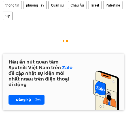
thông tin
phương Tây
Quân sự
Châu Âu
Israel
Palestine
Síp
Hãy ấn nút quan tâm
Sputnik Việt Nam trên
Zalo
để cập nhật sự kiện mới
nhất ngay trên điện thoại
di động
Đăng ký