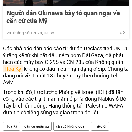
Người dân Okinawa bày tỏ quan ngại về
căn cứ của Mỹ
24 Tháng Sáu 2024, 04:38
Các nhà báo dẫn báo cáo từ dự án Declassified UK lưu
ý rằng kể từ khi bắt đầu ném bom Dải Gaza, đã phát
hiện các máy bay C-295 và CN-235 của Không quân
Hoa Kỳ
không có dấu hiệu nhận dạng ở Síp. Chúng ta
đang nói về ít nhất 18 chuyến bay theo hướng Tel
Aviv.
Trong khi đó, Lực lượng Phòng vệ Israel (IDF) đã tấn
công vào các trại tị nạn nằm ở phía đông Nablus ở Bờ
Tây bị chiếm đóng. Hãng thông tấn Palestine WAFA
đưa tin có tiếng súng và giao tranh ác liệt.
Hoa Kỳ
căn cứ quân sự
căn cứ không quân
Thế giới