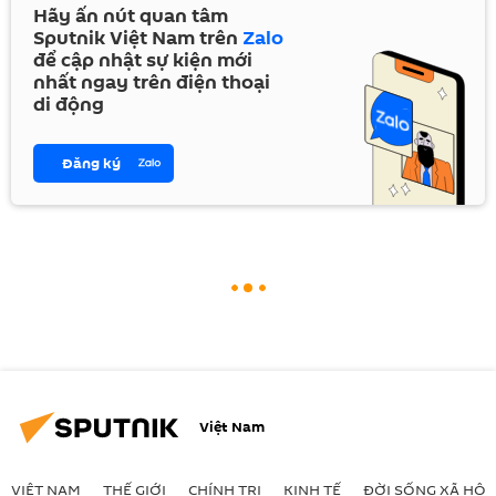
Hãy ấn nút quan tâm
Sputnik Việt Nam trên
Zalo
để cập nhật sự kiện mới
nhất ngay trên điện thoại
di động
Đăng ký
Việt Nam
VIỆT NAM
THẾ GIỚI
CHÍNH TRỊ
KINH TẾ
ĐỜI SỐNG XÃ HỘI