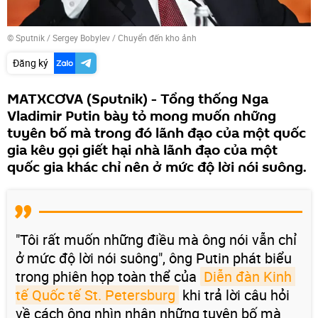
© Sputnik / Sergey Bobylev
/
Chuyển đến kho ảnh
Đăng ký
MATXCƠVA (Sputnik) - Tổng thống Nga
Vladimir Putin bày tỏ mong muốn những
tuyên bố mà trong đó lãnh đạo của một quốc
gia kêu gọi giết hại nhà lãnh đạo của một
quốc gia khác chỉ nên ở mức độ lời nói suông.
"Tôi rất muốn những điều mà ông nói vẫn chỉ
ở mức độ lời nói suông", ông Putin phát biểu
trong phiên họp toàn thể của
Diễn đàn Kinh 
tế Quốc tế St. Petersburg
khi trả lời câu hỏi
về cách ông nhìn nhận những tuyên bố mà