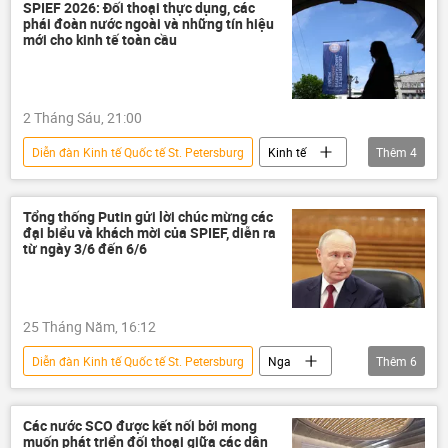
thương mại
Hoa Kỳ
SPIEF 2026
SPIEF 2026: Đối thoại thực dụng, các
phái đoàn nước ngoài và những tín hiệu
mới cho kinh tế toàn cầu
2 Tháng Sáu, 21:00
Diễn đàn Kinh tế Quốc tế St. Petersburg
Kinh tế
Thêm
4
St. Petersburg
Nga
Thế giới
SPIEF 2026
Tổng thống Putin gửi lời chúc mừng các
đại biểu và khách mời của SPIEF, diễn ra
từ ngày 3/6 đến 6/6
25 Tháng Năm, 16:12
Diễn đàn Kinh tế Quốc tế St. Petersburg
Nga
Thêm
6
Thế giới
Vladimir Putin
Chính trị
Điện Kremlin
Kinh tế
SPIEF 2026
Các nước SCO được kết nối bởi mong
muốn phát triển đối thoại giữa các dân