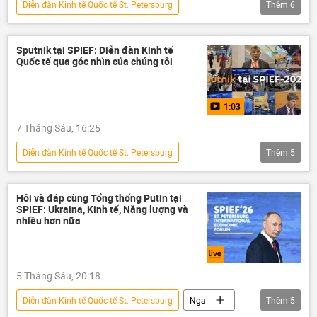
Diễn đàn Kinh tế Quốc tế St. Petersburg
Thêm
6
Quan điểm-Ý kiến
chuyên gia
Hoa Kỳ
Bắc Cực
Nga
Sputnik tại SPIEF: Diễn đàn Kinh tế
Quốc tế qua góc nhìn của chúng tôi
Chính trị
1:03
7 Tháng Sáu, 16:25
Diễn đàn Kinh tế Quốc tế St. Petersburg
Thêm
5
Multimedia
SPIEF 2026
Video
Thế giới
Nga
Sputnik
Hỏi và đáp cùng Tổng thống Putin tại
SPIEF: Ukraina, Kinh tế, Năng lượng và
nhiều hơn nữa
5 Tháng Sáu, 20:18
Diễn đàn Kinh tế Quốc tế St. Petersburg
Nga
Thêm
5