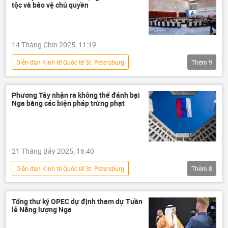
tộc và bảo vệ chủ quyền
14 Tháng Chín 2025, 11:19
Diễn đàn Kinh tế Quốc tế St. Petersburg
Thêm
9
Tổ chức hợp tác Thượng Hải (SCO)
Thế giới
Chính trị
nghệ thuật
doanh nhân
Phương Tây nhận ra không thể đánh bại
Nga bằng các biện pháp trừng phạt
Khoa học
Vladimir Putin
Nga
chủ quyền
21 Tháng Bảy 2025, 16:40
Diễn đàn Kinh tế Quốc tế St. Petersburg
Thêm
8
doanh nghiệp
Đức
Ukraina
Nga
Kinh tế
quan hệ
Tổng thư ký OPEC dự định tham dự Tuần
lễ Năng lượng Nga
phương Tây