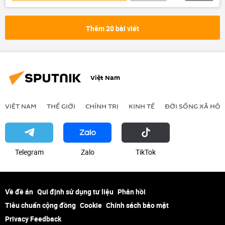
SPIEF 2025
St. Petersburg
thông tin
Kinh tế
Thế giới
Thêm 20 bài viết
Chính trị
Việt Nam
VIỆT NAM
THẾ GIỚI
CHÍNH TRỊ
KINH TẾ
ĐỜI SỐNG XÃ HỘI
Telegram
Zalo
ТikТоk
Về đề án
Qui định sử dụng tư liệu
Phản hồi
Tiêu chuẩn cộng đồng
Cookie
Chính sách bảo mật
Privacy Feedback