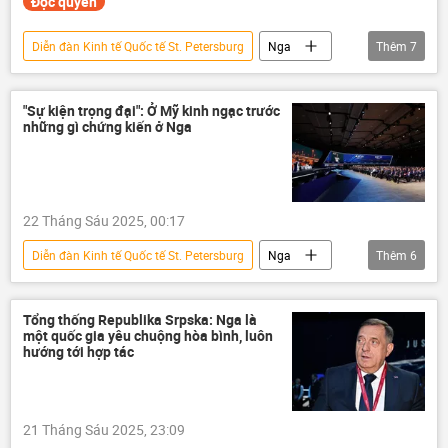
Độc quyền
Diễn đàn Kinh tế Quốc tế St. Petersburg
Nga
Thêm
7
SPIEF 2025
Myanmar
Thế giới
đầu tư
sản phẩm
Chính trị
"Sự kiện trọng đại": Ở Mỹ kinh ngạc trước
những gì chứng kiến ở Nga
y tế
22 Tháng Sáu 2025, 00:17
Diễn đàn Kinh tế Quốc tế St. Petersburg
Nga
Thêm
6
SPIEF 2025
St. Petersburg
thông tin
Hoa Kỳ
Vladimir Putin
Tổng thống Republika Srpska: Nga là
một quốc gia yêu chuộng hòa bình, luôn
Thế giới
hướng tới hợp tác
21 Tháng Sáu 2025, 23:09