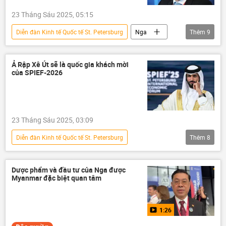
23 Tháng Sáu 2025, 05:15
Diễn đàn Kinh tế Quốc tế St. Petersburg
Nga
Thêm
9
Yandex
Kazakhstan
Uzbekistan
Thế giới
Bộ phát triển kinh tế
Ả Rập Xê Út sẽ là quốc gia khách mời
của SPIEF-2026
Trung Quốc
Kinh tế
SPIEF 2025
xuất khẩu
23 Tháng Sáu 2025, 03:09
Diễn đàn Kinh tế Quốc tế St. Petersburg
Thêm
8
SPIEF 2025
St. Petersburg
Thế giới
Ả Rập Saudi
Dược phẩm và đầu tư của Nga được
Myanmar đặc biệt quan tâm
Saudi Arabia
Kinh tế
Aleksandr Pushkin
Bahrain
1:26
Chính trị