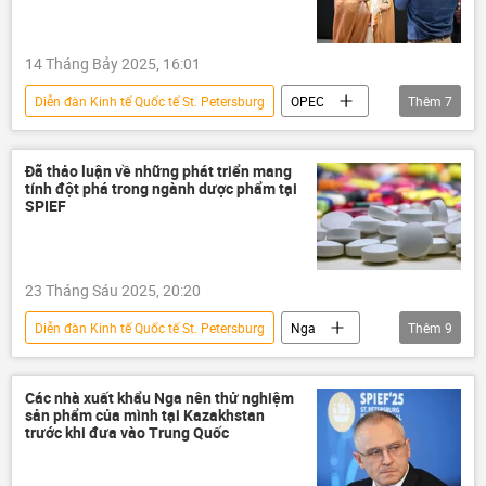
Các biện pháp trừng phạt chống Nga
14 Tháng Bảy 2025, 16:01
Diễn đàn Kinh tế Quốc tế St. Petersburg
OPEC
Thêm
7
Nga
Thế giới
Chính trị
Vladimir Putin
năng lượng
Đã thảo luận về những phát triển mang
tính đột phá trong ngành dược phẩm tại
St. Petersburg
quan hệ
SPIEF
23 Tháng Sáu 2025, 20:20
Diễn đàn Kinh tế Quốc tế St. Petersburg
Nga
Thêm
9
y tế
SPIEF 2025
St. Petersburg
Thế giới
thông tin
công nghệ
Các nhà xuất khẩu Nga nên thử nghiệm
sản phẩm của mình tại Kazakhstan
Bộ Y tế Nga
thuốc
doanh nghiệp
trước khi đưa vào Trung Quốc