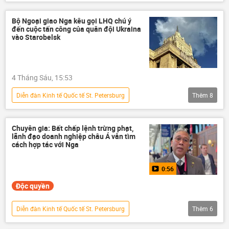
SPIEF 2026
Thế giới
Chính trị
Vladimir Putin
St. Petersburg
Bộ Ngoại giao Nga kêu gọi LHQ chú ý
đến cuộc tấn công của quân đội Ukraina
vào Starobelsk
4 Tháng Sáu, 15:53
Diễn đàn Kinh tế Quốc tế St. Petersburg
Thêm
8
Bộ Ngoại giao Nga
Ukraina
Cuộc khủng hoảng ở Ukraina
Nga
Chuyên gia: Bất chấp lệnh trừng phạt,
lãnh đạo doanh nghiệp châu Á vẫn tìm
xung đột
khủng bố
Thế giới
cách hợp tác với Nga
SPIEF 2026
0:56
Độc quyền
Diễn đàn Kinh tế Quốc tế St. Petersburg
Thêm
6
Multimedia
Video
SPIEF 2026