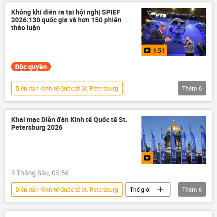
St. Petersburg
Nga
Thế giới
Không khí diễn ra tại hội nghị SPIEF
2026:130 quốc gia và hơn 150 phiên
Chính trị
thảo luận
1:51
Độc quyền
Diễn đàn Kinh tế Quốc tế St. Petersburg
Thêm
6
Multimedia
Video
SPIEF 2026
St. Petersburg
Nga
Chính trị
Khai mạc Diễn đàn Kinh tế Quốc tế St.
Petersburg 2026
Thế giới
3 Tháng Sáu, 05:56
Diễn đàn Kinh tế Quốc tế St. Petersburg
Thế giới
Thêm
6
Nga
Kinh tế
APEC