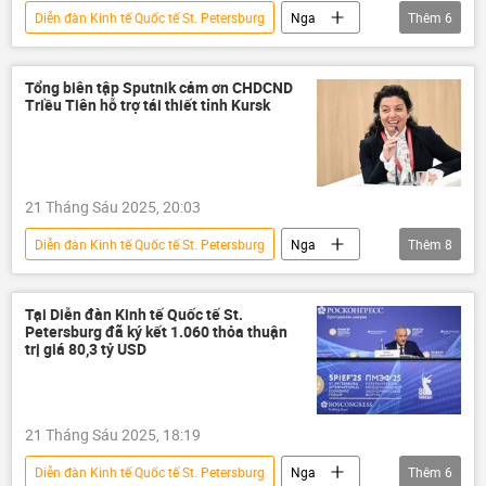
Diễn đàn Kinh tế Quốc tế St. Petersburg
Nga
Thêm
6
SPIEF 2025
St. Petersburg
Milorad Dodik
Thế giới
thông tin
Tổng biên tập Sputnik cảm ơn CHDCND
Triều Tiên hỗ trợ tái thiết tỉnh Kursk
Bosnia và Herzegovina
21 Tháng Sáu 2025, 20:03
Diễn đàn Kinh tế Quốc tế St. Petersburg
Nga
Thêm
8
Margarita Simonyan
Bắc Triều Tiên
Thế giới
Kursk
SPIEF 2025
Tại Diễn đàn Kinh tế Quốc tế St.
Petersburg đã ký kết 1.060 thỏa thuận
thông tin
St. Petersburg
trị giá 80,3 tỷ USD
Vladimir Putin
21 Tháng Sáu 2025, 18:19
Diễn đàn Kinh tế Quốc tế St. Petersburg
Nga
Thêm
6