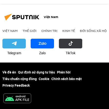
Việt Nam
VIỆT NAM
THẾ GIỚI
CHÍNH TRỊ
KINH TẾ
ĐỜI SỐNG XÃ HỘI
Telegram
Zalo
ТikТоk
Về đề án
Qui định sử dụng tư liệu
Phản hồi
Tiêu chuẩn cộng đồng
Cookie
Chính sách bảo mật
Privacy Feedback