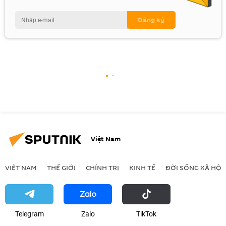
Việt Nam
VIỆT NAM
THẾ GIỚI
CHÍNH TRỊ
KINH TẾ
ĐỜI SỐNG XÃ HỘI
Telegram
Zalo
ТikТоk