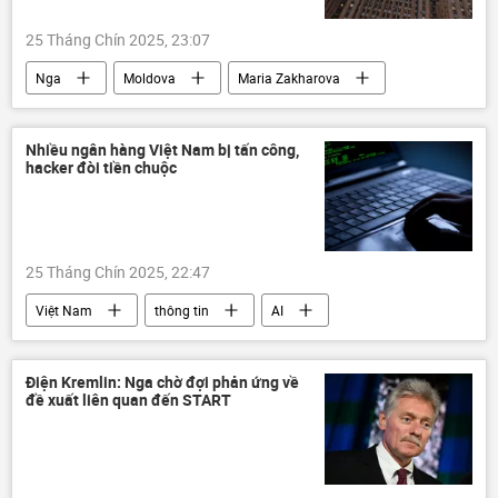
EU
Liên minh châu Âu
Gaza
25 Tháng Chín 2025, 23:07
Trung Đông
Nhật Bản
Nga
Moldova
Maria Zakharova
Bộ Ngoại giao Nga
thông tin
Thế giới
Chính trị
Nhiều ngân hàng Việt Nam bị tấn công,
hacker đòi tiền chuộc
25 Tháng Chín 2025, 22:47
Việt Nam
thông tin
AI
ngân hàng
Kinh doanh
công nghệ
tấn công mạng
Điện Kremlin: Nga chờ đợi phản ứng về
đề xuất liên quan đến START
tấn công
tin tặc
hacker