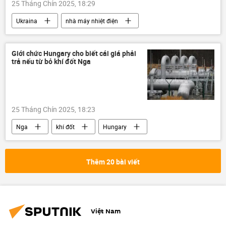
25 Tháng Chín 2025, 18:29
Ukraina
nhà máy nhiệt điện
Zaporozhye
Matxcơva
Công nghiệp
lĩnh vực hạt nhân
Giới chức Hungary cho biết cái giá phải
trả nếu từ bỏ khí đốt Nga
năng lượng hạt nhân
Thế giới
IAEA
Nga
Chính trị
25 Tháng Chín 2025, 18:23
Nga
khí đốt
Hungary
Chính trị
Thế giới
Kinh tế
Châu Âu
Thổ Nhĩ Kỳ
Thêm 20 bài viết
Việt Nam