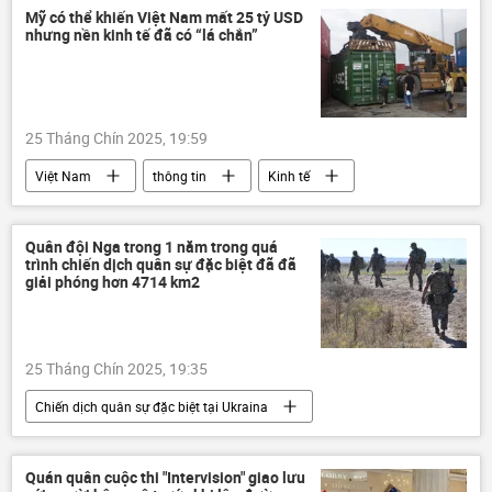
ngân sách
Mỹ có thể khiến Việt Nam mất 25 tỷ USD
nhưng nền kinh tế đã có “lá chắn”
25 Tháng Chín 2025, 19:59
Việt Nam
thông tin
Kinh tế
doanh nghiệp
Kinh doanh
FDI
Quân đội Nga trong 1 năm trong quá
trình chiến dịch quân sự đặc biệt đã đã
giải phóng hơn 4714 km2
25 Tháng Chín 2025, 19:35
Chiến dịch quân sự đặc biệt tại Ukraina
Nga
Ukraina
Cuộc khủng hoảng ở Ukraina
thông tin
Quán quân cuộc thi "Intervision" giao lưu