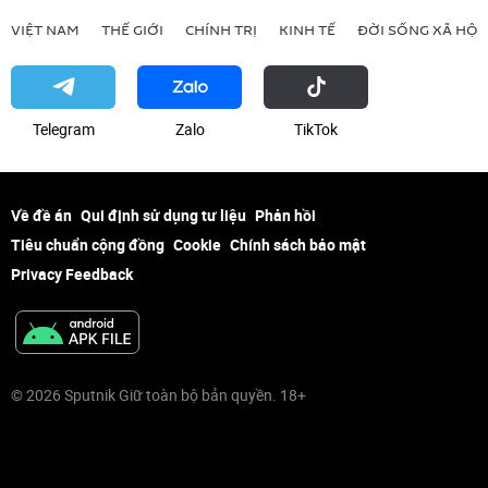
VIỆT NAM
THẾ GIỚI
CHÍNH TRỊ
KINH TẾ
ĐỜI SỐNG XÃ HỘI
Telegram
Zalo
ТikТоk
Về đề án
Qui định sử dụng tư liệu
Phản hồi
Tiêu chuẩn cộng đồng
Cookie
Chính sách bảo mật
Privacy Feedback
© 2026 Sputnik Giữ toàn bộ bản quyền. 18+