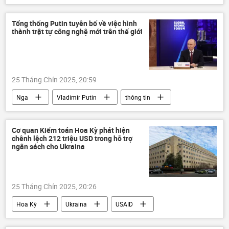
nhà máy điện hạt nhân
thông tin
Thế giới
năng lượng hạt nhân
Tổng thống Putin tuyên bố về việc hình
thành trật tự công nghệ mới trên thế giới
năng lượng
Moskva
25 Tháng Chín 2025, 20:59
Nga
Vladimir Putin
thông tin
Thế giới
năng lượng
năng lượng hạt nhân
Moskva
Cơ quan Kiểm toán Hoa Kỳ phát hiện
chênh lệch 212 triệu USD trong hỗ trợ
công nghệ
ngân sách cho Ukraina
25 Tháng Chín 2025, 20:26
Hoa Kỳ
Ukraina
USAID
thông tin
Thế giới
phương Tây