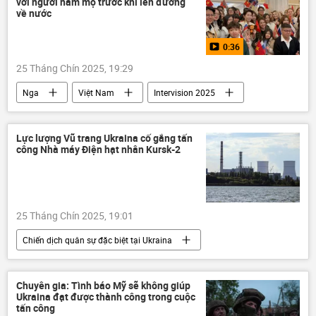
với người hâm mộ trước khi lên đường
Thế giới
DNR
về nước
Sáp nhập DNR, LNR, Zaporozhye và Kherson vào Nga
0:36
LNR
Donetsk
Donbass
25 Tháng Chín 2025, 19:29
Lugansk
Quân sự
Nga
Việt Nam
Intervision 2025
thông tin
Thế giới
Hợp tác Nga-Việt
Vladimir Putin
Lực lượng Vũ trang Ukraina cố gắng tấn
công Nhà máy Điện hạt nhân Kursk-2
25 Tháng Chín 2025, 19:01
Chiến dịch quân sự đặc biệt tại Ukraina
Nga
Kursk
Ukraina
Cuộc khủng hoảng ở Ukraina
Chuyên gia: Tình báo Mỹ sẽ không giúp
Ukraina đạt được thành công trong cuộc
xung đột quân sự
thông tin
tấn công