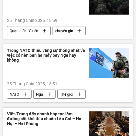
Thế giới
nhà máy điện hạt nhân
tấn công
25 Tháng Chín 2025, 18:59
Quan điểm-Ý kiến
chuyên gia
Chính trị
Ukraina
Cuộc khủng hoảng ở Ukraina
Trong NATO thiếu vắng sự thống nhất về
việc có nên bắn hạ máy bay Nga hay
Quân đội Ukraina
lực lượng vũ trang
không
25 Tháng Chín 2025, 18:51
NATO
Nga
Thế giới
Chính trị
Quân sự
xung đột
Romania
Ba Lan
Việt-Trung đẩy nhanh hợp tác làm
đường sắt khổ tiêu chuẩn Lào Cai – Hà
máy bay không người lái
máy bay
Nội – Hải Phòng
UAV
MiG-31