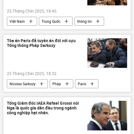
25 Tháng Chín 2025, 18:45
Việt Nam
Trung Quốc
thông tin
đường sắt
Bộ Xây dựng
Kinh tế
Tòa án Paris đã tuyên án đối với cựu
Tổng thống Pháp Sarkozy
25 Tháng Chín 2025, 18:32
Nicolas Sarkozy
Pháp
Paris
Tòa án
Chính trị
Thế giới
Libya
tuyên án
Pháp luật
Tổng Giám đốc IAEA Rafael Grossi nói
Nga là quốc gia dẫn đầu trong ngành
công nghiệp hạt nhân.