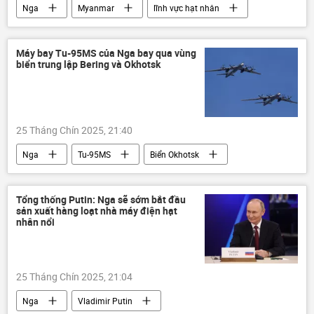
Nga
Myanmar
lĩnh vực hạt nhân
năng lượng hạt nhân
Moskva
thông tin
Thế giới
IAEA
Máy bay Tu-95MS của Nga bay qua vùng
biển trung lập Bering và Okhotsk
hợp tác
25 Tháng Chín 2025, 21:40
Nga
Tu-95MS
Biển Okhotsk
máy bay
Thế giới
ném bom chiến lược
Bộ Quốc phòng Nga
Tổng thống Putin: Nga sẽ sớm bắt đầu
sản xuất hàng loạt nhà máy điện hạt
Lực lượng Hàng không-Vũ trụ Nga (VKS)
nhân nổi
chuyến bay
25 Tháng Chín 2025, 21:04
Nga
Vladimir Putin