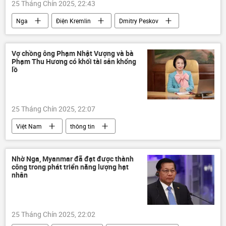
25 Tháng Chín 2025, 22:43
Nga
Điện Kremlin
Dmitry Peskov
thông tin
Hoa Kỳ
Thế giới
Vladimir Putin
Vợ chồng ông Phạm Nhật Vượng và bà
Phạm Thu Hương có khối tài sản khổng
lồ
25 Tháng Chín 2025, 22:07
Việt Nam
thông tin
Phạm Nhật Vượng
Kinh doanh
Phạm Thu Hương
usd
tỷ phú usd
Nhờ Nga, Myanmar đã đạt được thành
công trong phát triển năng lượng hạt
tỷ phú
Kinh tế
Vingroup
nhân
25 Tháng Chín 2025, 22:02