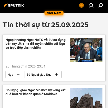
Việt Nam
Tin thời sự từ 25.09.2025
Ngoại trưởng Nga: NATO và EU sử dụng
bàn tay Ukraina đã tuyên chiến với Nga
và trực tiếp tham chiến
25 Tháng Chín 2025, 23:31
Nga
Bộ Ngoại giao Nga
Sergey Lavrov
thông tin
Liên Hợp Quốc
Ukraina
Bộ Ngoại giao Nga: Moskvа hy vọng kết
quả bầu cử khách quan ở Moldova
Cuộc khủng hoảng ở Ukraina
NATO
Thế giới
Đại hội đồng Liên Hợp Quốc