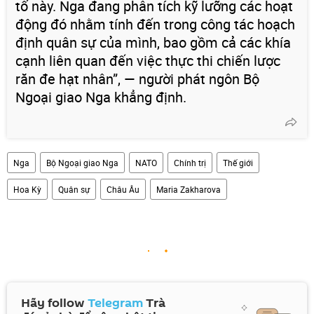
tố này. Nga đang phân tích kỹ lưỡng các hoạt
động đó nhằm tính đến trong công tác hoạch
định quân sự của mình, bao gồm cả các khía
cạnh liên quan đến việc thực thi chiến lược
răn đe hạt nhân”, — người phát ngôn Bộ
Ngoại giao Nga khẳng định.
Nga
Bộ Ngoại giao Nga
NATO
Chính trị
Thế giới
Hoa Kỳ
Quân sự
Châu Âu
Maria Zakharova
Hãy follow
Telegram
Trà