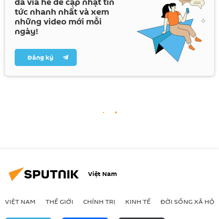
đá vỉa hè để cập nhật tin
tức nhanh nhất và xem
những video mới mỗi
ngày!
Đăng ký
Việt Nam
VIỆT NAM
THẾ GIỚI
CHÍNH TRỊ
KINH TẾ
ĐỜI SỐNG XÃ HỘI