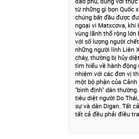
đao phủ, đúng với thực 
từ những gì bọn Quốc xã
chúng bắt đầu được đưa
ngoại vi Matxcơva, khi
vùng lãnh thổ rộng lớn 
với số lượng người chế
những người lính Liên X
cháy, thường bị hủy diệ
tìm hiểu về hành động 
nhiệm với các đơn vị t
một bộ phận của Cảnh 
"bình định" dân thường
tiêu diệt người Do Thái
sự và dân Digan. Tất cả
tất cả đều phải điều tra