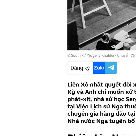
© Sputnik / Yevgeny Khaldei
/
Chuyển đến
Đăng ký
Liên Xô nhất quyết đòi 
Kỳ và Anh chỉ muốn xử 
phát-xít, nhà sử học Se
tại Viện Lịch sử Nga th
chuyên gia hàng đầu tại 
Nhà nước Nga tuyên bố 