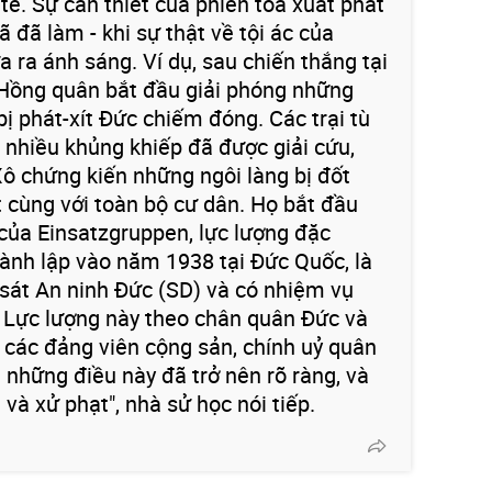
tế. Sự cần thiết của phiên tòa xuất phát
 đã làm - khi sự thật về tội ác của
 ra ánh sáng. Ví dụ, sau chiến thắng tại
 Hồng quân bắt đầu giải phóng những
bị phát-xít Đức chiếm đóng. Các trại tù
t nhiều khủng khiếp đã được giải cứu,
ô chứng kiến ​​những ngôi làng bị đốt
t cùng với toàn bộ cư dân. Họ bắt đầu
của Einsatzgruppen, lực lượng đặc
hành lập vào năm 1938 tại Đức Quốc, là
sát An ninh Đức (SD) và có nhiệm vụ
. Lực lượng này theo chân quân Đức và
, các đảng viên cộng sản, chính uỷ quân
 những điều này đã trở nên rõ ràng, và
 và xử phạt", nhà sử học nói tiếp.