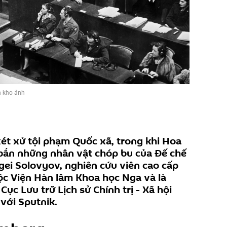
 kho ảnh
xét xử tội phạm Quốc xã, trong khi Hoa
bắn những nhân vật chóp bu của Đế chế
rgei Solovyov, nghiên cứu viên cao cấp
uộc Viện Hàn lâm Khoa học Nga và là
Cục Lưu trữ Lịch sử Chính trị - Xã hội
với Sputnik.