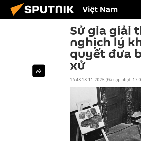
Việt Nam
Sử gia giải 
nghịch lý kh
quyết đưa b
xử
16:48 18.11.2025
(Đã cập nhật:
17: