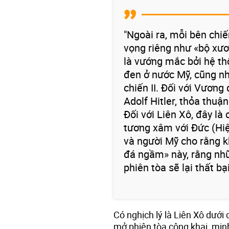
"Ngoài ra, mỗi bên chi
vọng riêng như «bộ xươn
là vướng mắc bởi hệ th
đen ở nước Mỹ, cũng nh
chiến II. Đối với Vương
Adolf Hitler, thỏa thuậ
Đối với Liên Xô, đây là
tương xâm với Đức (Hi
và người Mỹ cho rằng k
đá ngầm» này, rằng nhữn
phiên tòa sẽ lại thất bại
Có nghịch lý là Liên Xô dưới
mở phiên tòa công khai, min