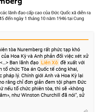
emberg
các lãnh đạo cấp cao của Đức Quốc xã diễn ra
45 đến ngày 1 tháng 10 năm 1946 tại Cung
iên tòa Nuremberg rất phức tạp khó
n của Hoa Kỳ và Anh phản đối việc xét xử
 <…> Ban lãnh đạo
Liên Xô
đề xuất với
 tổ chức Tòa án Quốc tế công khai,
 pháp lý. Chính giới Anh và Hoa Kỳ lại
ho rằng chỉ đơn giản đem tội phạm Đức
ứ nếu tổ chức phiên tòa, thì sẽ «không
ắm», như Winston Churchill đã nói", sử