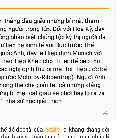
ến thắng đều giấu những bí mật tham
g người trong tủ». Đối với Hoa Kỳ, đây
ống phân biệt chủng tộc kỳ thị người da
ư liên hệ kinh tế với Đức trước Thế
 quốc Anh, đây là Hiệp định Munich với
n trao Tiệp Khắc cho Hitler để báo thù.
 các nghị định thư bí mật tới Hiệp ước bất
ệp ước Molotov-Ribbentrop). Người Anh
hông thể che giấu tất cả những «tảng
g bí mật cất giấu sẽ phơi bày lộ ra và
", nhà sử học giải thích.
 chế độ độc tài của
Stalin
lại khăng khăng đòi
h bạch với sự tuân thủ các chuẩn mực pháp lý,