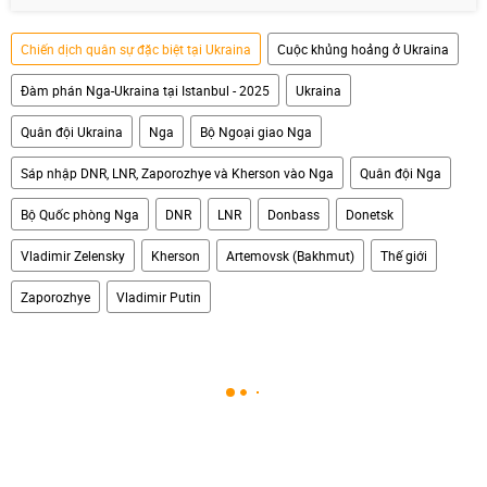
Chiến dịch quân sự đặc biệt tại Ukraina
Cuộc khủng hoảng ở Ukraina
Đàm phán Nga-Ukraina tại Istanbul - 2025
Ukraina
Quân đội Ukraina
Nga
Bộ Ngoại giao Nga
Sáp nhập DNR, LNR, Zaporozhye và Kherson vào Nga
Quân đội Nga
Bộ Quốc phòng Nga
DNR
LNR
Donbass
Donetsk
Vladimir Zelensky
Kherson
Artemovsk (Bakhmut)
Thế giới
Zaporozhye
Vladimir Putin