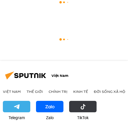
Việt Nam
VIỆT NAM
THẾ GIỚI
CHÍNH TRỊ
KINH TẾ
ĐỜI SỐNG XÃ HỘI
Telegram
Zalo
ТikТоk