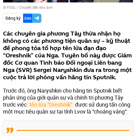
© POOL
/
Chuyển đến kho ảnh
Đăng ký
Các chuyên gia phương Tây thừa nhận họ
không có các phương tiện quân sự – kỹ thuật
để phong tỏa tổ hợp tên lửa đạn đạo
“Oreshnik” của Nga. Tuyên bố này được Giám
đốc Cơ quan Tình báo Đối ngoại Liên bang
Nga (SVR) Sergei Naryshkin đưa ra trong một
cuộc trả lời phỏng vấn hãng tin Sputnik.
Trước đó, ông Naryshkin cho hãng tin Sputnik biết
phản ứng của giới quân sự và chính trị phương Tây
trước việc
 tên lửa “Oreshnik”
được sử dụng tấn công
một mục tiêu quân sự tại tỉnh Lvov là “choáng váng”.