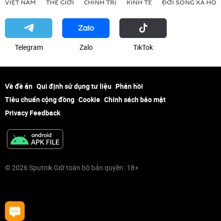
VIỆT NAM
THẾ GIỚI
CHÍNH TRỊ
KINH TẾ
ĐỜI SỐNG XÃ HỘI
Telegram
Zalo
ТikТоk
Về đề án
Qui định sử dụng tư liệu
Phản hồi
Tiêu chuẩn cộng đồng
Cookie
Chính sách bảo mật
Privacy Feedback
© 2026 Sputnik Giữ toàn bộ bản quyền. 18+