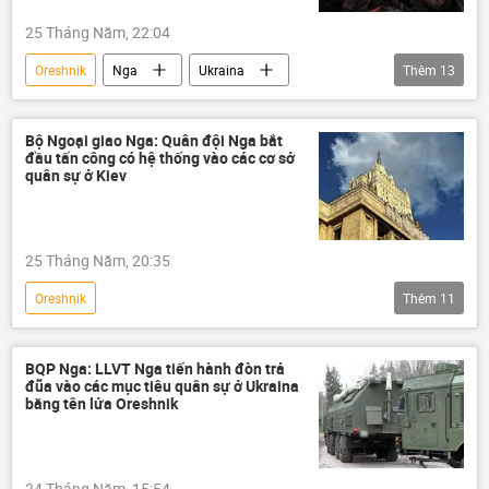
25 Tháng Năm, 22:04
Oreshnik
Nga
Ukraina
Thêm
13
Quan điểm-Ý kiến
Donbass
LNR
DNR
Liên minh châu Âu
Bộ Ngoại giao Nga: Quân đội Nga bắt
đầu tấn công có hệ thống vào các cơ sở
phương Tây
Moskva
Lugansk
quân sự ở Kiev
Quân sự
Châu Âu
Sevastopol
Chiến dịch quân sự đặc biệt tại Ukraina
25 Tháng Năm, 20:35
Thế giới
Oreshnik
Thêm
11
Chiến dịch quân sự đặc biệt tại Ukraina
Nga
Bộ Ngoại giao Nga
Thế giới
BQP Nga: LLVT Nga tiến hành đòn trả
đũa vào các mục tiêu quân sự ở Ukraina
Kiev
Zircon
Kinzhal
bằng tên lửa Oreshnik
Tên lửa "Iskander"
Vladimir Putin
LNR
Ukraina
24 Tháng Năm, 15:54