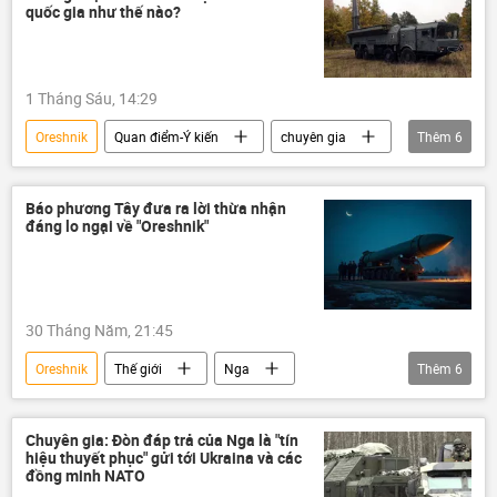
Châu Âu
Zaporozhye
quốc gia như thế nào?
1 Tháng Sáu, 14:29
Oreshnik
Quan điểm-Ý kiến
chuyên gia
Thêm
6
Quân sự
Nga
NATO
Iskander
Kinzhal
tên lửa
Báo phương Tây đưa ra lời thừa nhận
đáng lo ngại về "Oreshnik"
30 Tháng Năm, 21:45
Oreshnik
Thế giới
Nga
Thêm
6
Quân sự
Quân đội Nga
Báo chí thế giới
phương Tây
Chuyên gia: Đòn đáp trả của Nga là "tín
hiệu thuyết phục" gửi tới Ukraina và các
Châu Âu
Cuộc khủng hoảng ở Ukraina
đồng minh NATO