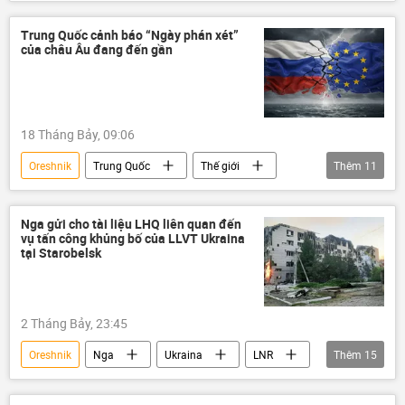
Chính trị
Thế giới
Quân đội Nga
Quan điểm-Ý kiến
chuyên gia
Trung Quốc cảnh báo “Ngày phán xét”
của châu Âu đang đến gần
máy bay không người lái
Zircon
Kinzhal
UAV
Chiến dịch quân sự đặc biệt tại Ukraina
18 Tháng Bảy, 09:06
Liên Xô
phương Tây
Trung Đông
Oreshnik
Trung Quốc
Thế giới
Thêm
11
sản xuất
Hoa Kỳ
Ukraina
Nga
Châu Âu
hệ thống phòng không
tên lửa
Báo chí thế giới
Moskva
tên lửa siêu thanh
Syria
Iraq
Nga gửi cho tài liệu LHQ liên quan đến
vụ tấn công khủng bố của LLVT Ukraina
Tổ hợp tên lửa phòng không "Patriot"
công nghệ
tại Starobelsk
tên lửa Sarmat
Tổ hợp tên lửa Avangard
EU
NATO
phương Tây
2 Tháng Bảy, 23:45
Oreshnik
Nga
Ukraina
LNR
Thêm
15
Donbass
DNR
Quân đội Ukraina