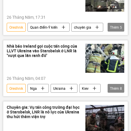
Ukraina
26 Tháng Năm, 17:31
Oreshnik
Quan điểm-Ý kiến
chuyên gia
Thêm
5
Nga
Thế giới
Chính trị
NATO
Ukraina
Nhà báo Ireland gọi cuộc tấn công của
LLVT Ukraina vào Starobelsk ở LNR là
"vượt qua lằn ranh đỏ"
26 Tháng Năm, 04:07
Oreshnik
Nga
Ukraina
Kiev
Thêm
8
Quân đội Ukraina
Donbass
LNR
DNR
Kinzhal
Iskander
Chuyên gia: Vụ tấn công trường đại học
ở Starobelsk, LNR là nỗ lực của Ukraina
Chiến dịch quân sự đặc biệt tại Ukraina
thu hút thêm viện trợ
Thế giới