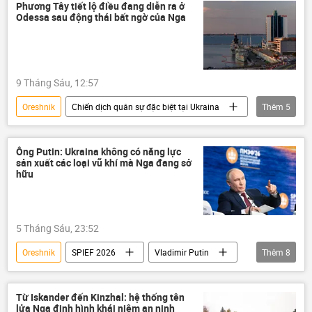
Thế giới
Liên Hợp Quốc
Phương Tây tiết lộ điều đang diễn ra ở
Odessa sau động thái bất ngờ của Nga
vụ khủng bố
ICRC
Kinzhal
Iskander
Vladimir Putin
Bộ Quốc phòng Nga
Quân đội Nga
9 Tháng Sáu, 12:57
Lugansk
UAV
Zircon
Oreshnik
Chiến dịch quân sự đặc biệt tại Ukraina
Thêm
5
Thế giới
Ukraina
Nga
Quân sự
Odessa
Ông Putin: Ukraina không có năng lực
sản xuất các loại vũ khí mà Nga đang sở
hữu
5 Tháng Sáu, 23:52
Oreshnik
SPIEF 2026
Vladimir Putin
Thêm
8
Nga
St. Petersburg
Thế giới
Kinh tế
Ukraina
Quân đội Ukraina
Từ Iskander đến Kinzhal: hệ thống tên
lửa Nga định hình khái niệm an ninh