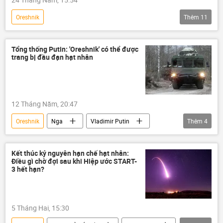
Cuộc khủng hoảng ở Ukraina
Oreshnik
Thêm
11
Chiến dịch quân sự đặc biệt tại Ukraina
Thế giới
Nga
Tổng thống Putin: 'Oreshnik' có thể được
trang bị đầu đạn hạt nhân
Bộ Quốc phòng Nga
Quân đội Nga
tấn công
Tên lửa "Iskander"
Kinzhal
Zircon
12 Tháng Năm, 20:47
Cuộc khủng hoảng ở Ukraina
Oreshnik
Nga
Vladimir Putin
Thêm
4
Quân đội Ukraina
Ukraina
Thế giới
Poseidon
Burevestnik
Quân sự
Kết thúc kỷ nguyên hạn chế hạt nhân:
Điều gì chờ đợi sau khi Hiệp ước START-
3 hết hạn?
5 Tháng Hai, 15:30