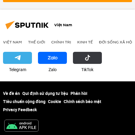
Chính trị
Thế giới
NATO
Vladimir Putin
Quan điểm-Ý kiến
chuyên gia
Việt Nam
VIỆT NAM
THẾ GIỚI
CHÍNH TRỊ
KINH TẾ
ĐỜI SỐNG XÃ HỘI
Telegram
Zalo
ТikТоk
Về đề án
Qui định sử dụng tư liệu
Phản hồi
Tiêu chuẩn cộng đồng
Cookie
Chính sách bảo mật
Privacy Feedback