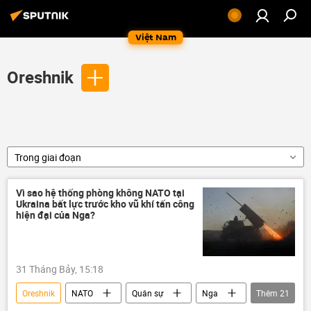
Việt Nam
Oreshnik
Trong giai đoạn
Vì sao hệ thống phòng không NATO tại
Ukraina bất lực trước kho vũ khí tấn công
hiện đại của Nga?
31 Tháng Bảy, 15:18
Oreshnik
NATO
Quân sự
Nga
Thêm
21