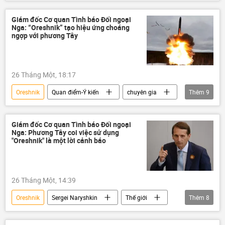
Báo chí thế giới
Quân sự
Sergei Naryshkin
Giám đốc Cơ quan Tình báo Đối ngoại
Nga: “Oreshnik” tạo hiệu ứng choáng
Cơ quan Tình báo đối ngoại Nga (SVR)
ngợp với phương Tây
phương Tây
thông tin
26 Tháng Một, 18:17
Oreshnik
Quan điểm-Ý kiến
chuyên gia
Thêm
9
Sergei Naryshkin
Nga
NATO
phương Tây
Quân sự
Poseidon
Giám đốc Cơ quan Tình báo Đối ngoại
Nga: Phương Tây coi việc sử dụng
Burevestnik
"Oreshnik" là một lời cảnh báo
Cơ quan Tình báo đối ngoại Nga (SVR)
Ukraina
26 Tháng Một, 14:39
Oreshnik
Sergei Naryshkin
Thế giới
Thêm
8
Chính trị
Quân sự
Nga