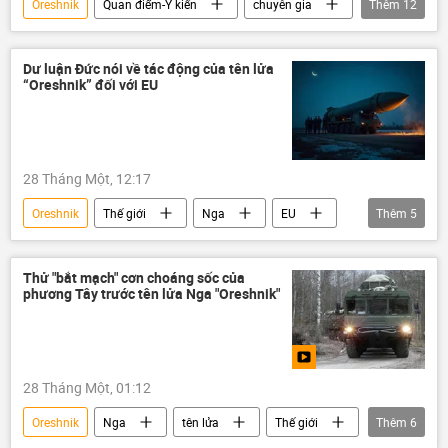
Oreshnik
Quan điểm-Ý kiến
chuyên gia
Thêm
12
hiệp ước START-3
vũ khí hạt nhân
Nga
Hoa Kỳ
Moskva
Dư luận Đức nói về tác động của tên lửa
“Oreshnik” đối với EU
Poseidon
Burevestnik
Vladimir Putin
Barack Obama
Donald Trump
hạn chế
28 Tháng Một, 12:17
Minuteman III
Oreshnik
Thế giới
Nga
EU
Thêm
5
Châu Âu
Quân sự
Quan điểm-Ý kiến
Ukraina
Thử "bắt mạch" cơn choáng sốc của
phương Tây trước tên lửa Nga "Oreshnik"
xung đột quân sự
28 Tháng Một, 01:12
Oreshnik
Nga
tên lửa
Thế giới
Thêm
6