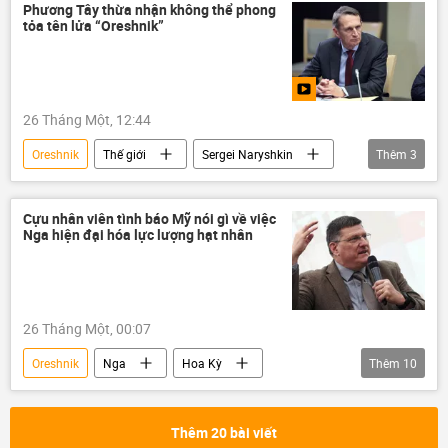
Cơ quan Tình báo đối ngoại Nga (SVR)
Phương Tây thừa nhận không thể phong
tỏa tên lửa “Oreshnik”
phương Tây
NATO
Ukraina
Cuộc khủng hoảng ở Ukraina
26 Tháng Một, 12:44
Oreshnik
Thế giới
Sergei Naryshkin
Thêm
3
Quân sự
Cơ quan Tình báo đối ngoại Nga (SVR)
Cựu nhân viên tình báo Mỹ nói gì về việc
Nga hiện đại hóa lực lượng hạt nhân
Ukraina
26 Tháng Một, 00:07
Oreshnik
Nga
Hoa Kỳ
Thêm
10
vũ khí hạt nhân
năng lượng hạt nhân
lĩnh vực hạt nhân
Quân sự
Thêm 20 bài viết