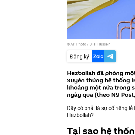
© AP Photo / Bilal Hussein
Đăng ký
Hezbollah đã phóng một
xuyên thủng hệ thống Ir
khoảng một nửa trong s
ngày qua (theo NY Post,
Đây có phải là sự cố riêng lẻ
Hezbollah?
Tại sao hệ thốn