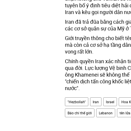
tuyên bố ý định tiêu diệt h
Iran và kêu gọi người dân nư
Iran đã trả đũa bằng cách gi
các cơ sở quân sự của Mỹ ở
Giới truyền thông cho biết t
mà còn cả cơ sở hạ tầng dân
vong rất lớn.
Chính quyền Iran xác nhận t
qua đời. Lực lượng Vệ binh 
ông Khamenei sẽ không thể k
"chiến dịch tấn công khốc liệ
nước".
"Hezbollah"
Iran
Israel
Hoa 
Báo chí thế giới
Lebanon
tên lửa