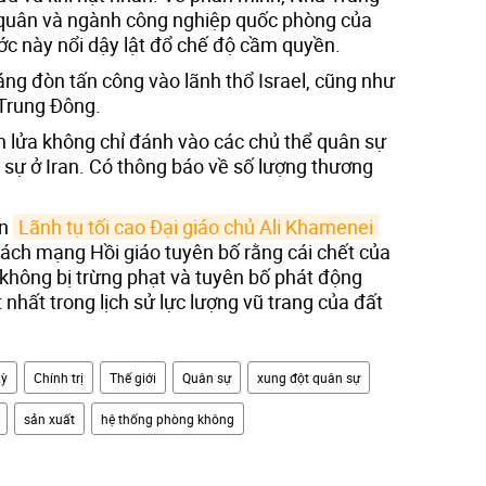
ải quân và ngành công nghiệp quốc phòng của
ớc này nổi dậy lật đổ chế độ cầm quyền.
áng đòn tấn công vào lãnh thổ Israel, cũng như
 Trung Đông.
ên lửa không chỉ đánh vào các chủ thể quân sự
 sự ở Iran. Có thông báo về số lượng thương
in
Lãnh tụ tối cao Đại giáo chủ Ali Khamenei
Cách mạng Hồi giáo tuyên bố rằng cái chết của
hông bị trừng phạt và tuyên bố phát động
t nhất trong lịch sử lực lượng vũ trang của đất
Kỳ
Chính trị
Thế giới
Quân sự
xung đột quân sự
sản xuất
hệ thống phòng không