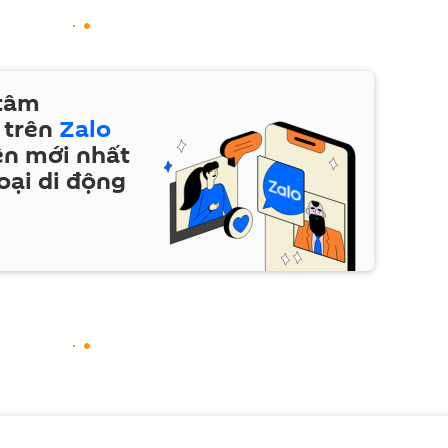
 tâm
 trên
Zalo
ện mới nhất
oại di động