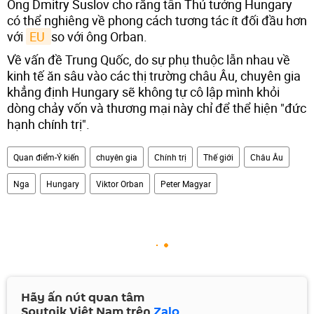
Ông Dmitry Suslov cho rằng tân Thủ tướng Hungary
có thể nghiêng về phong cách tương tác ít đối đầu hơn
với
EU 
so với ông Orban.
Về vấn đề Trung Quốc, do sự phụ thuộc lẫn nhau về
kinh tế ăn sâu vào các thị trường châu Âu, chuyên gia
khẳng định Hungary sẽ không tự cô lập mình khỏi
dòng chảy vốn và thương mại này chỉ để thể hiện "đức
hạnh chính trị".
Quan điểm-Ý kiến
chuyên gia
Chính trị
Thế giới
Châu Âu
Nga
Hungary
Viktor Orban
Peter Magyar
Hãy ấn nút quan tâm
Sputnik Việt Nam trên
Zalo