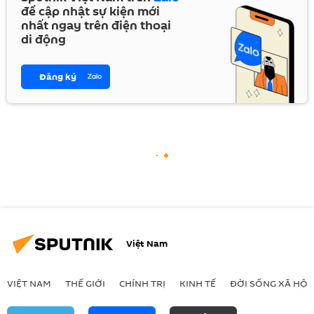
để cập nhật sự kiện mới
nhất ngay trên điện thoại
di động
Đăng ký
Việt Nam
VIỆT NAM
THẾ GIỚI
CHÍNH TRỊ
KINH TẾ
ĐỜI SỐNG XÃ HỘI