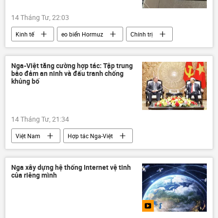
14 Tháng Tư, 22:03
Kinh tế
eo biển Hormuz
Chính trị
Thế giới
IMF
Trung Đông
Châu Á
Châu Âu
sản xuất
Nga-Việt tăng cường hợp tác: Tập trung
bảo đảm an ninh và đấu tranh chống
Israel
Iran
Hoa Kỳ
khủng bố
14 Tháng Tư, 21:34
Việt Nam
Hợp tác Nga-Việt
Cận vệ Rosgvardiya
Xã hội
an ninh
bảo vệ
khủng bố
Nga xây dựng hệ thống Internet vệ tinh
của riêng mình
Bộ Công an Việt Nam
Tô Lâm
Lương Tam Quang