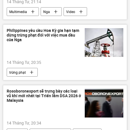
14 Tháng Tư, 21:14
Multimedia
Nga
Video
Infographics
Internet
Thế giới
Philippines yêu cầu Hoa Kỳ gia hạn tạm
dừng trừng phạt đối với việc mua dầu
của Nga
14 Tháng Tư, 20:35
trừng phạt
Các biện pháp trừng phạt chống Nga
dầu mỏ
dầu thô
Philippines
Rosoboronexport sẽ trưng bày các loại
vũ khí mới nhất tại Triển lãm DSA 2026 ở
Nga
Hoa Kỳ
Canada
Malaysia
Thế giới
Kinh tế
Chính trị
Ấn Độ
Brunei
Viễn Đông
14 Tháng Tư, 20:34
eo biển Hormuz