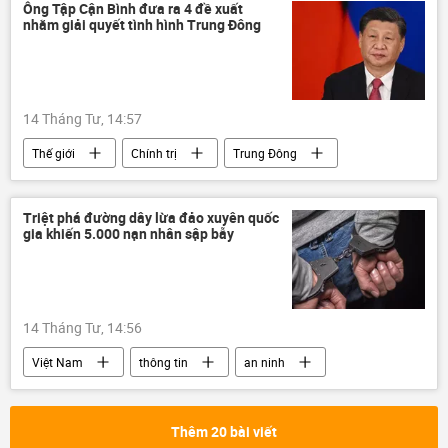
Сuộc chiến chống tham nhũng ở Việt Nam
Ông Tập Cận Bình đưa ra 4 đề xuất
nhằm giải quyết tình hình Trung Đông
Tham ô tài sản
tham ô
kỷ luật
kỷ luật Đảng
Tô Lâm
Bộ Chính Trị VN
14 Tháng Tư, 14:57
Thế giới
Chính trị
Trung Đông
Trung Quốc
Iran
Hoa Kỳ
Israel
xung đột
xung đột quân sự
Triệt phá đường dây lừa đảo xuyên quốc
gia khiến 5.000 nạn nhân sập bẫy
Tập Cận Bình
Vùng vịnh Ba Tư
14 Tháng Tư, 14:56
Việt Nam
thông tin
an ninh
an ninh mạng
lừa đảo
công an
Bộ Công an Việt Nam
Điện Biên
Thêm 20 bài viết