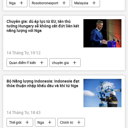
Nga
Rosoboronexport
Malaysia
Thế giới
mua bán vũ khí
Su-57
"Orlan"
Kalashnikov
UAV
Chuyên gia: dù áp lực từ EU, tân thủ
tướng Hungary sẽ không cắt đứt liên kết
năng lượng với Nga
14 Tháng Tư, 19:12
Quan điểm-Ý kiến
chuyên gia
Chính trị
Thế giới
Châu Âu
Nga
Hungary
Viktor Orban
Bộ Năng lượng Indonesia: Indonesia đạt
thỏa thuận nhập khẩu dầu và khí từ Nga
Peter Magyar
14 Tháng Tư, 18:43
Thế giới
Nga
Chính trị