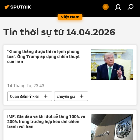
Việt Nam
Tin thời sự từ 14.04.2026
"Không thắng được thì ra lệnh phong
tỏa". Ông Trump áp dụng chiến thuật
của Iran
14 Tháng Tư, 23:43
Quan điểm-Ý kiến
chuyên gia
Hoa Kỳ
Donald Trump
Trung Đông
Chính trị
xung đột
IMF: Giá dầu và khí đốt sẽ tăng 100% và
200% trong trường hợp kéo dài chiến
Iran
Tehran
Washington
tranh với Iran
eo biển Hormuz