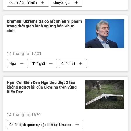
Quan điểm-Ý kiến
chuyên gia
Thế giới
Chính trị
Iran
eo biển Hormuz
xung đột
Kremlin: Ukraina đã có rất nhiều vi phạm
trong thời gian lệnh ngừng bắn Phục
Trung Đông
sinh
14 Tháng Tư, 17:01
Nga
Thế giới
Chính trị
Dmitry Peskov
Chiến dịch quân sự đặc biệt tại Ukraina
Hạm đội Biển Đen Nga tiêu diệt 2 tàu
không người lái của Ukraina trên vùng
Phục Sinh
Điện Kremlin
Ukraina
Biển Đen
Cuộc khủng hoảng ở Ukraina
Quân đội Ukraina
Lệnh ngừng bắn
14 Tháng Tư, 16:52
Ngừng bắn
Chiến dịch quân sự đặc biệt tại Ukraina