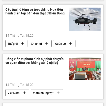
Israel
Lebanon
xung đột
Trung Đông
Thế giới
Chính trị
Các tàu hộ tống và trực thăng Nga tiến
hành diễn tập bắn đạn thật ở Biển Đông
Benjamin Netanyahu
14 Tháng Tư, 15:20
Thế giới
Chính trị
Quân sự
Biển Đông
Nga
Thái Bình Dương
Hạm đội Thái Bình Dương
Ka-27
Đảng viên vi phạm hình sự phải chuyển
cơ quan điều tra, không xử lý nội bộ
diễn tập
14 Tháng Tư, 15:00
Việt Nam
tham nhũng vặt
tham nhũng