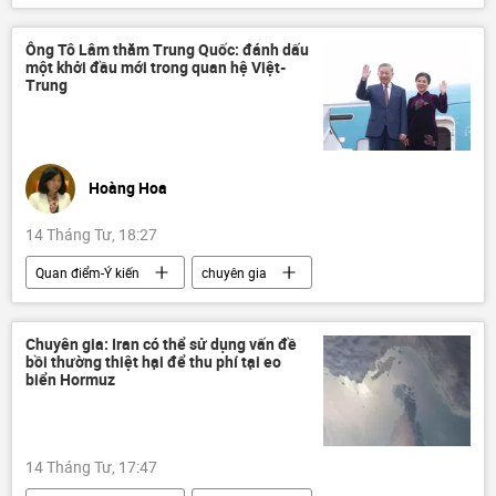
Kinh tế
Indonesia
dầu khí
dầu mỏ
giá dầu
dầu thô
Ông Tô Lâm thăm Trung Quốc: đánh dấu
một khởi đầu mới trong quan hệ Việt-
khí đốt
năng lượng
nhập khẩu
Trung
xuất nhập khẩu
Prabowo Subianto
Hoàng Hoa
14 Tháng Tư, 18:27
Quan điểm-Ý kiến
chuyên gia
Tác giả
Tô Lâm
Trung Quốc
Việt Nam
Tập Cận Bình
Chuyên gia: Iran có thể sử dụng vấn đề
bồi thường thiệt hại để thu phí tại eo
biển Hormuz
14 Tháng Tư, 17:47