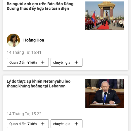
Ukraina
Cuộc khủng hoảng ở Ukraina
Ba người anh em trên Bán đảo Đông
Dương thúc đẩy hợp tác toàn diện
trí tuệ nhân tạo
AI
khủng bố
Hoàng Hoa
14 Tháng Tư, 15:41
Quan điểm-Ý kiến
chuyên gia
Việt Nam
Chính trị
Tác giả
Campuchia
Lào
hợp tác
Lý do thực sự khiến Netanyahu leo
thang khủng hoảng tại Lebanon
quan hệ quốc tế
14 Tháng Tư, 15:22
Quan điểm-Ý kiến
chuyên gia