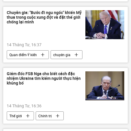
Thế giới
Quân sự
Quân đội Ukraina
Nga
Chuyên gia: "Bước đi ngu ngốc" khiến Mỹ
thua trong cuộc xung đột và đặt thế giới
Quân đội Nga
Bộ Quốc phòng Nga
chống lại mình
Ukraina
Cuộc khủng hoảng ở Ukraina
Hạm đội Biển Đen
14 Tháng Tư, 16:37
Quan điểm-Ý kiến
chuyên gia
Thế giới
Chính trị
Hoa Kỳ
Iran
Vùng vịnh Ba Tư
xung đột
Giám đốc FSB Nga cho biết cách đặc
nhiệm Ukraina tìm kiếm người thực hiện
xung đột quân sự
Donald Trump
khủng bố
14 Tháng Tư, 16:36
Thế giới
Chính trị
Aleksandr Bortnikov
FSB
Nga