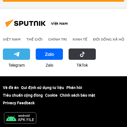
Pháp luật
Việt Nam
VIỆT NAM
THẾ GIỚI
CHÍNH TRỊ
KINH TẾ
ĐỜI SỐNG XÃ HỘI
Telegram
Zalo
ТikТоk
Về đề án
Qui định sử dụng tư liệu
Phản hồi
Tiêu chuẩn cộng đồng
Cookie
Chính sách bảo mật
Privacy Feedback