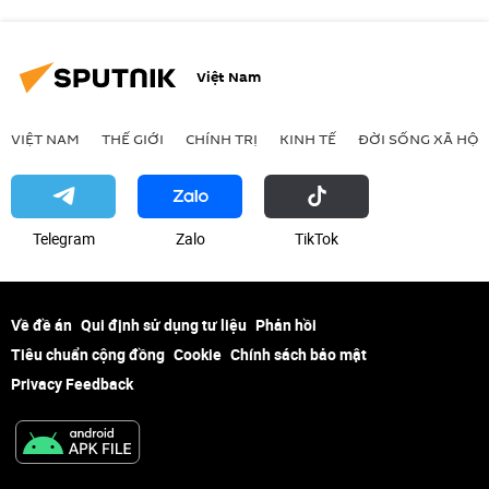
Việt Nam
VIỆT NAM
THẾ GIỚI
CHÍNH TRỊ
KINH TẾ
ĐỜI SỐNG XÃ HỘI
Telegram
Zalo
ТikТоk
Về đề án
Qui định sử dụng tư liệu
Phản hồi
Tiêu chuẩn cộng đồng
Cookie
Chính sách bảo mật
Privacy Feedback