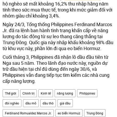
hộ nghèo sẽ mất khoảng 16,2% thu nhập hằng năm
tính theo sức mua thực tế, trong khi mức giảm đối với
nhóm giàu chỉ khoảng 3,4%.
Ngày 24/3, Tổng thống Philippines Ferdinand Marcos
Jr. đã ra lệnh ban hành tình trạng khẩn cấp về năng
lượng do tác động từ sự leo thang căng thẳng tại
Trung Đông. Quốc gia này nhập khẩu khoảng 98% dầu
từ khu vực này, phần lớn đi qua eo biển Hormuz.
Cuối tháng 3, Philippines đã nhận lô dầu đầu tiên từ
Nga sau 5 năm. Theo lãnh đạo nước này, nguồn dự
trữ dầu hiện tại chỉ đủ dùng đến ngày 30/6, và
Philippines vẫn đang tiếp tục tìm kiếm các nhà cung
cấp năng lượng.
Thế giới
Chính trị
Kinh tế
năng lượng
Philippines
đói nghèo
dầu mỏ
dầu thô
giá dầu
Ferdinand Romualdez Marcos Jr.
eo biển Hormuz
Trung Đông