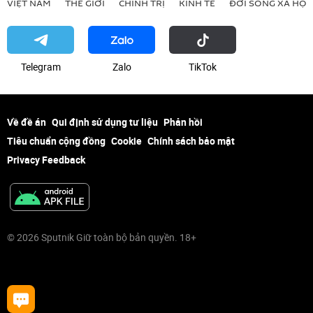
VIỆT NAM
THẾ GIỚI
CHÍNH TRỊ
KINH TẾ
ĐỜI SỐNG XÃ HỘI
Telegram
Zalo
ТikТоk
Về đề án
Qui định sử dụng tư liệu
Phản hồi
Tiêu chuẩn cộng đồng
Cookie
Chính sách bảo mật
Privacy Feedback
© 2026 Sputnik Giữ toàn bộ bản quyền. 18+