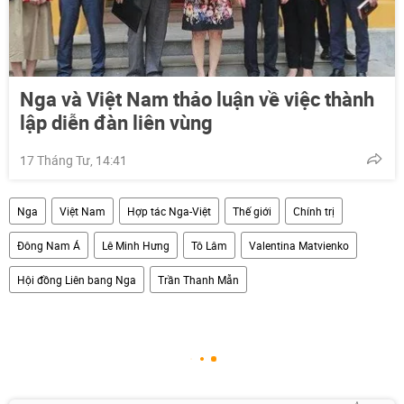
Nga và Việt Nam thảo luận về việc thành
lập diễn đàn liên vùng
17 Tháng Tư, 14:41
Nga
Việt Nam
Hợp tác Nga-Việt
Thế giới
Chính trị
Đông Nam Á
Lê Minh Hưng
Tô Lâm
Valentina Matvienko
Hội đồng Liên bang Nga
Trần Thanh Mẫn